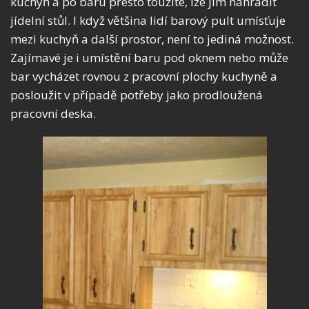
kuchyň a po baru přesto toužíte, lze jím nahradit
jídelní stůl. I když většina lidí barový pult umísťuje
mezi kuchyň a další prostor, není to jediná možnost.
Zajímavé je i umístění baru pod oknem nebo může
bar vycházet rovnou z pracovní plochy kuchyně a
posloužit v případě potřeby jako prodloužená
pracovní deska.