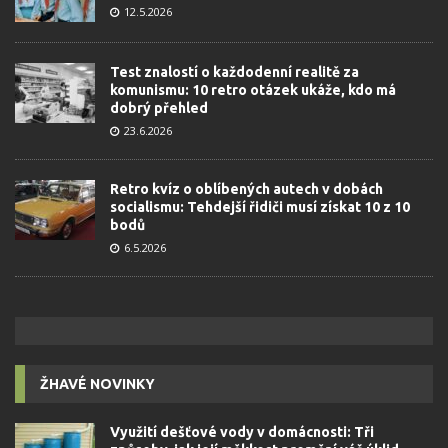
12.5.2026
Test znalostí o každodenní realitě za
komunismu: 10 retro otázek ukáže, kdo má
dobrý přehled
23.6.2026
Retro kvíz o oblíbených autech v dobách
socialismu: Tehdejší řidiči musí získat 10 z 10
bodů
6.5.2026
ŽHAVÉ NOVINKY
Využití dešťové vody v domácnosti: Tři