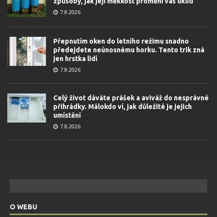
způsoby, jak její měkkost promění váš úklid
7.8.2026
Přepnutím oken do letního režimu snadno
předejdete neúnosnému horku. Tento trik zná
jen hrstka lidí
7.8.2026
Celý život dáváte prášek a aviváž do nesprávné
přihrádky. Málokdo ví, jak důležité je jejich
umístění
7.8.2026
O WEBU