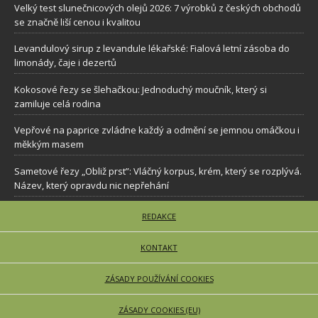
Velký test slunečnicových olejů 2026: 7 výrobků z českých obchodů
se značně liší cenou i kvalitou
Levandulový sirup z levandule lékařské: Fialová letní zásoba do
limonády, čaje i dezertů
Kokosové řezy se šlehačkou: Jednoduchý moučník, který si
zamiluje celá rodina
Vepřové na paprice zvládne každý a odmění se jemnou omáčkou i
měkkým masem
Sametové řezy „Obliž prst”: Vláčný korpus, krém, který se rozplývá.
Název, který opravdu nic nepřehání
REDAKCE
KONTAKT
ZÁSADY POUŽÍVÁNÍ COOKIES
ZÁSADY COOKIES (EU)