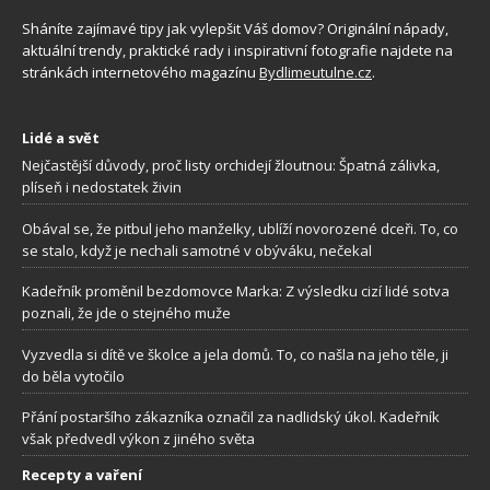
Sháníte zajímavé tipy jak vylepšit Váš domov? Originální nápady,
aktuální trendy, praktické rady i inspirativní fotografie najdete na
stránkách internetového magazínu
Bydlimeutulne.cz
.
Lidé a svět
Nejčastější důvody, proč listy orchidejí žloutnou: Špatná zálivka,
plíseň i nedostatek živin
Obával se, že pitbul jeho manželky, ublíží novorozené dceři. To, co
se stalo, když je nechali samotné v obýváku, nečekal
Kadeřník proměnil bezdomovce Marka: Z výsledku cizí lidé sotva
poznali, že jde o stejného muže
Vyzvedla si dítě ve školce a jela domů. To, co našla na jeho těle, ji
do běla vytočilo
Přání postaršího zákazníka označil za nadlidský úkol. Kadeřník
však předvedl výkon z jiného světa
Recepty a vaření