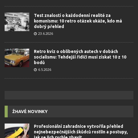
Test znalostí o každodenní realitě za
komunismu: 10 retro otázek ukáže, kdo má
dobrý přehled
23.6.2026
Retro kvíz o oblíbených autech v dobách
socialismu: Tehdejší řidiči musí získat 10 z 10
bodů
6.5.2026
ŽHAVÉ NOVINKY
Profesionální zahradnice vytvořila přehled
nejnebezpečnějších škůdců rostlin a postupy,
jak se jich rychle zbavit