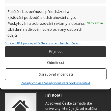
Zajištění bezpečnosti, předcházení a
zjišťování podvodů a odstraňování chyb,
Poskytování a zobrazování reklamy a obsahu,
Vždy aktivní
Ukládání a sdělování voleb ochrany osobních
údajů.
Správa 1811 prodejců
Přečtěte si více o těchto účelech
Příjmout
Odmítnout
Spravovat možnosti
MRAZÁK
UCHOVÁNÍ POTRAVIN
ZDRAVÍ
Zásady cookies
Zásady používání cookies
Kontakt
Jiří Kolář
Absolvent České zemědělské
univerzity, který je již od malička