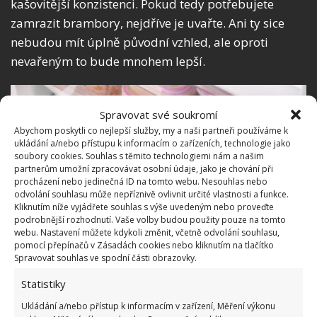
kašovitější konzistenci. Pokud tedy potřebujete
zamrazit brambory, nejdříve je uvařte. Ani ty sice
nebudou mít úplně původní vzhled, ale oproti
nevařeným to bude mnohem lepší.
Spravovat své soukromí
Abychom poskytli co nejlepší služby, my a naši partneři používáme k
ukládání a/nebo přístupu k informacím o zařízeních, technologie jako
soubory cookies. Souhlas s těmito technologiemi nám a našim
partnerům umožní zpracovávat osobní údaje, jako je chování při
procházení nebo jedinečná ID na tomto webu. Nesouhlas nebo
odvolání souhlasu může nepříznivě ovlivnit určité vlastnosti a funkce.
Kliknutím níže vyjádřete souhlas s výše uvedeným nebo proveďte
podrobnější rozhodnutí. Vaše volby budou použity pouze na tomto
webu. Nastavení můžete kdykoli změnit, včetně odvolání souhlasu,
pomocí přepínačů v Zásadách cookies nebo kliknutím na tlačítko
Spravovat souhlas ve spodní části obrazovky.
Statistiky
Fotografie: Freepik
Ukládání a/nebo přístup k informacím v zařízení, Měření výkonu