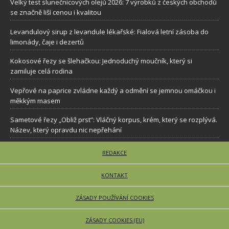
Velký test slunečnicových olejů 2026: 7 výrobků z českých obchodů
se značně liší cenou i kvalitou
Levandulový sirup z levandule lékařské: Fialová letní zásoba do
limonády, čaje i dezertů
Kokosové řezy se šlehačkou: Jednoduchý moučník, který si
zamiluje celá rodina
Vepřové na paprice zvládne každý a odmění se jemnou omáčkou i
měkkým masem
Sametové řezy „Obliž prst”: Vláčný korpus, krém, který se rozplývá.
Název, který opravdu nic nepřehání
REDAKCE
KONTAKT
ZÁSADY POUŽÍVÁNÍ COOKIES
ZÁSADY COOKIES (EU)