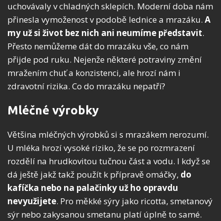
uchovávaly v chladných sklepích. Moderní doba nám
přinesla vymoženost v podobě lednice a mrazáku.
A
my už si život bez nich ani neumíme představit
.
Přesto nemůžeme dát do mrazáku vše, co nám
přijde pod ruku. Nejenže některé potraviny změní
mražením chuť a konzistenci, ale hrozí nám i
zdravotní rizika. Co do mrazáku nepatří?
Mléčné výrobky
Většina mléčných výrobků si s mrazákem nerozumí.
U mléka hrozí vysoké riziko, že se po rozmrazení
rozdělí na hrudkovitou tučnou část a vodu. I když se
dá ještě jakž takž použít k přípravě omáčky,
do
kafíčka nebo na palačinky už ho opravdu
nevyužijete
. Pro měkké sýry jako ricotta, smetanový
sýr nebo zakysanou smetanu platí úplně to samé.