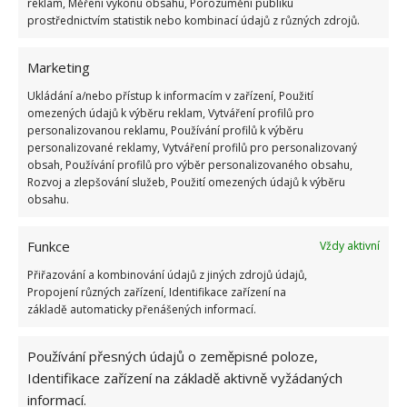
Rozmražené maso a houby
reklam, Měření výkonu obsahu, Porozumění publiku
prostřednictvím statistik nebo kombinací údajů z různých zdrojů.
Maso, které jste již jednou rozmrazili, není vhodné
Marketing
znovu mrazit. Hrozí poměrně vysoké riziko, že se
Ukládání a/nebo přístup k informacím v zařízení, Použití
kontaminuje bakteriemi. Pokud jej potřebujete
omezených údajů k výběru reklam, Vytváření profilů pro
nutně znovu zamrazit, je lepší ho nejdříve tepelně
personalizovanou reklamu, Používání profilů k výběru
upravit a zbavit se tak případných bakterií.
U hub je
personalizované reklamy, Vytváření profilů pro personalizovaný
obsah, Používání profilů pro výběr personalizovaného obsahu,
toto riziko ještě mnohem větší
, v nich se totiž
Rozvoj a zlepšování služeb, Použití omezených údajů k výběru
kromě bakterií mohou začít tvořit i toxiny a při požití
obsahu.
takových hub hrozí, ne přímo smrtelná, ale velmi
Funkce
nepříjemná otrava.
Vždy aktivní
Přiřazování a kombinování údajů z jiných zdrojů údajů,
Zdroj:
RD
,
EatThis
Propojení různých zařízení, Identifikace zařízení na
základě automaticky přenášených informací.
Používání přesných údajů o zeměpisné poloze,
Identifikace zařízení na základě aktivně vyžádaných
informací.