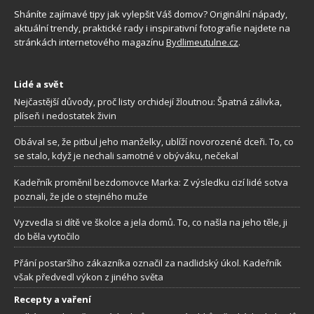
Sháníte zajímavé tipy jak vylepšit Váš domov? Originální nápady,
aktuální trendy, praktické rady i inspirativní fotografie najdete na
stránkách internetového magazínu
Bydlimeutulne.cz
.
Lidé a svět
Nejčastější důvody, proč listy orchidejí žloutnou: Špatná zálivka,
plíseň i nedostatek živin
Obával se, že pitbul jeho manželky, ublíží novorozené dceři. To, co
se stalo, když je nechali samotné v obýváku, nečekal
Kadeřník proměnil bezdomovce Marka: Z výsledku cizí lidé sotva
poznali, že jde o stejného muže
Vyzvedla si dítě ve školce a jela domů. To, co našla na jeho těle, ji
do běla vytočilo
Přání postaršího zákazníka označil za nadlidský úkol. Kadeřník
však předvedl výkon z jiného světa
Recepty a vaření