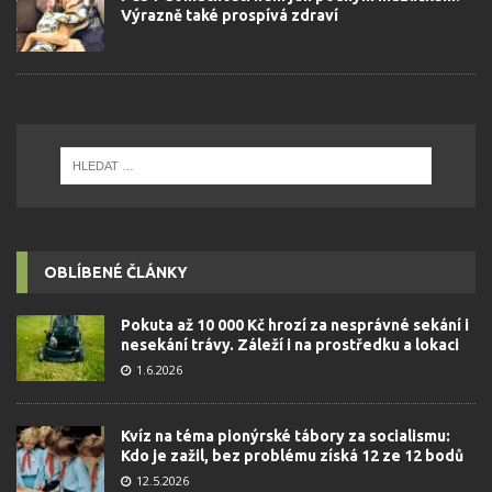
Výrazně také prospívá zdraví
OBLÍBENÉ ČLÁNKY
Pokuta až 10 000 Kč hrozí za nesprávné sekání i
nesekání trávy. Záleží i na prostředku a lokaci
1.6.2026
Kvíz na téma pionýrské tábory za socialismu:
Kdo je zažil, bez problému získá 12 ze 12 bodů
12.5.2026