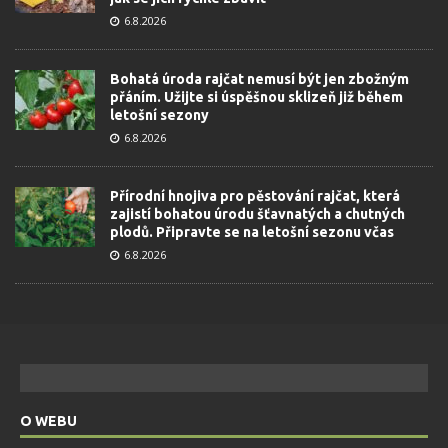
6.8.2026
Bohatá úroda rajčat nemusí být jen zbožným
přáním. Užijte si úspěšnou sklizeň již během
letošní sezony
6.8.2026
Přírodní hnojiva pro pěstování rajčat, která
zajistí bohatou úrodu šťavnatých a chutných
plodů. Připravte se na letošní sezonu včas
6.8.2026
O WEBU