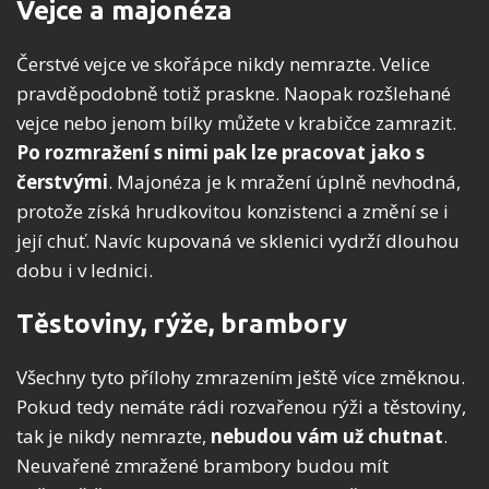
Vejce a majonéza
Čerstvé vejce ve skořápce nikdy nemrazte. Velice
pravděpodobně totiž praskne. Naopak rozšlehané
vejce nebo jenom bílky můžete v krabičce zamrazit.
Po rozmražení s nimi pak lze pracovat jako s
čerstvými
. Majonéza je k mražení úplně nevhodná,
protože získá hrudkovitou konzistenci a změní se i
její chuť. Navíc kupovaná ve sklenici vydrží dlouhou
dobu i v lednici.
Těstoviny, rýže, brambory
Všechny tyto přílohy zmrazením ještě více změknou.
Pokud tedy nemáte rádi rozvařenou rýži a těstoviny,
tak je nikdy nemrazte,
nebudou vám už chutnat
.
Neuvařené zmražené brambory budou mít