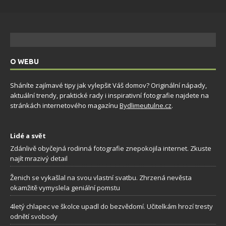
O WEBU
Sháníte zajímavé tipy jak vylepšit Váš domov? Originální nápady,
aktuální trendy, praktické rady i inspirativní fotografie najdete na
stránkách internetového magazínu
Bydlimeutulne.cz
.
Lidé a svět
Zdánlivě obyčejná rodinná fotografie znepokojila internet. Zkuste
najít mrazivý detail
Ženich se vykašlal na svou vlastní svatbu. Zhrzená nevěsta
okamžitě vymyslela geniální pomstu
4letý chlapec ve školce upadl do bezvědomí. Učitelkám hrozí tresty
odnětí svobody