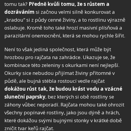
tomu tak?
Předně kvůli tomu, že s růstem a
dozráváním
si začnou velmi silně konkurovat a
„kradou“ si z půdy cenné živiny, a to rostlinu výrazně
oslabuje. Kromě toho také hrozí masivní plísňová a
parazitární onemocnění, která se mohou rychle šířit.
Není to však jediná společnost, která může být
hrozbou pro rajčata na zahrádce. Ukazuje se, že
kombinace této zeleniny s okurkami není nejlepší.
Okurky sice nebudou přijímat živiny přítomné v
půdě, ale bujná stébla rostoucí vedle rajčat
dokážou růst tak, že budou krást vodu a vzácné
sluneční paprsky
, bez kterých si obě rostliny se
záhony vůbec neporadí. Rajčata mohou také ohrozit
všechny popínavé rostliny, jako jsou dýně a hrách,
které dokážou svými bujnými stonky v krátké době
zničit tvar keřů rajčat.