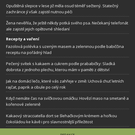
Opuštěná slepice v lese již měla osud téměř sečtený. Statečný
zachránce jí však zajistil nutnou péči
Žena nevěřila, že ještě někdy potká svého psa. Nečekaný telefonát
ale zajistil jejich opětovné shledaní
Recepty a vaření
Fazolová polévka s uzeným masem a zeleninou podle babiččina
receptu na pořádný hlad
Pečený svítek s kakaem a cukrem podle prababičky: Sladká
dobrota z jednoho plechu, kterou mám v paměti z dětství
Jak na domácí lečo, které vás zahřeje v zimě: Uchová chuť letních
rajčat, paprik a cibule po celý rok
Když nemáte čas na svíčkovou omáčku: Hovězí maso na smetaně a
kořenové zelenině
Kakaový stracciatella dort se šlehačkovým krémem a hořkou
čokoládou ke kávě i pro slavnostnější příležitost
REDAKCE