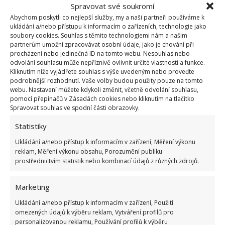
Spravovat své soukromí
Abychom poskytli co nejlepší služby, my a naši partneři používáme k
ukládání a/nebo přístupu k informacím o zařízeních, technologie jako
soubory cookies. Souhlas s těmito technologiemi nám a našim
partnerům umožní zpracovávat osobní údaje, jako je chování při
procházení nebo jedinečná ID na tomto webu. Nesouhlas nebo
odvolání souhlasu může nepříznivě ovlivnit určité vlastnosti a funkce.
Kliknutím níže vyjádřete souhlas s výše uvedeným nebo proveďte
podrobnější rozhodnutí. Vaše volby budou použity pouze na tomto
webu. Nastavení můžete kdykoli změnit, včetně odvolání souhlasu,
Fotografie: Pixabay
pomocí přepínačů v Zásadách cookies nebo kliknutím na tlačítko
Spravovat souhlas ve spodní části obrazovky.
Mezi rajčata je ideální a zdravé zařadit i listovou
zeleninu jako je hlávkový salát nebo špenát. Proč?
Statistiky
Nejen, že maximálně využijete prostor na zahrádce a
Ukládání a/nebo přístup k informacím v zařízení, Měření výkonu
v záhoncích, ale také tato zelenina poskytne stín,
reklam, Měření výkonu obsahu, Porozumění publiku
prostřednictvím statistik nebo kombinací údajů z různých zdrojů.
který pomůže udržet vodu v půdě
a přispěje k
rozvoji obou rostlin. Pokud pěstujete rajčata, a máte
Marketing
mezi nimi rostliny, které jsou pro ně škodlivé,
Ukládání a/nebo přístup k informacím v zařízení, Použití
popřemýšlejte nad přesazením, aby vaše úroda byla
omezených údajů k výběru reklam, Vytváření profilů pro
dobrá.
personalizovanou reklamu, Používání profilů k výběru