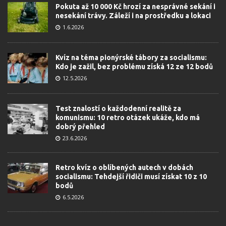
Pokuta až 10 000 Kč hrozí za nesprávné sekání i
nesekání trávy. Záleží i na prostředku a lokaci
1.6.2026
Kvíz na téma pionýrské tábory za socialismu:
Kdo je zažil, bez problému získá 12 ze 12 bodů
12.5.2026
Test znalostí o každodenní realitě za
komunismu: 10 retro otázek ukáže, kdo má
dobrý přehled
23.6.2026
Retro kvíz o oblíbených autech v dobách
socialismu: Tehdejší řidiči musí získat 10 z 10
bodů
6.5.2026