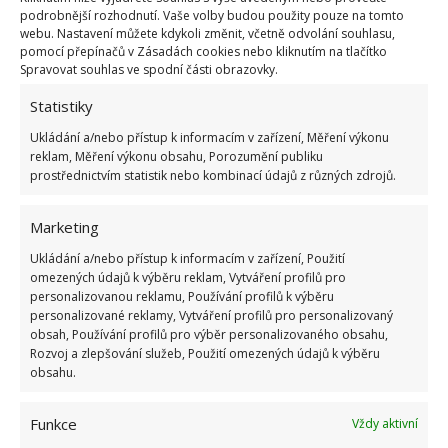
ochrannou moc, ale zklidňují sexuální potřeby.
podrobnější rozhodnutí. Vaše volby budou použity pouze na tomto
webu. Nastavení můžete kdykoli změnit, včetně odvolání souhlasu,
Kaktusy tedy umístěte raději jinam.
pomocí přepínačů v Zásadách cookies nebo kliknutím na tlačítko
Spravovat souhlas ve spodní části obrazovky.
Vyvarujte se suchých a povadlých kytek, které
Statistiky
představují „mrtvou energii“. Takové vás mohou
Ukládání a/nebo přístup k informacím v zařízení, Měření výkonu
namísto svěžesti vysávat z posledních zbytků
reklam, Měření výkonu obsahu, Porozumění publiku
energie. Suché kytky jsou známkou konce života, to
prostřednictvím statistik nebo kombinací údajů z různých zdrojů.
vám energii rozhodně nepřidá.
Marketing
Tip na závěr
Ukládání a/nebo přístup k informacím v zařízení, Použití
omezených údajů k výběru reklam, Vytváření profilů pro
Pokud si na rostliny příliš nepotrpíte, zkuste si do
personalizovanou reklamu, Používání profilů k výběru
personalizované reklamy, Vytváření profilů pro personalizovaný
ložnice alespoň pořídit fototapetu s motivem
obsah, Používání profilů pro výběr personalizovaného obsahu,
přírody, květované povlečení nebo přehoz přes
Rozvoj a zlepšování služeb, Použití omezených údajů k výběru
obsahu.
postel. Přírodní prvky zkrátka dělají divy.
Obrázek:
pixabay.com
Funkce
Vždy aktivní