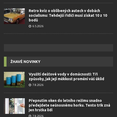
Retro kvíz o oblíbených autech v dobách
socialismu: Tehdejší řidiči musí získat 10 z 10
bodů
6.5.2026
ŽHAVÉ NOVINKY
Využití dešťové vody v domácnosti: Tři
způsoby, jak její měkkost promění váš úklid
7.8.2026
Přepnutím oken do letního režimu snadno
předejdete neúnosnému horku. Tento trik zná
jen hrstka lidí
7.8.2026