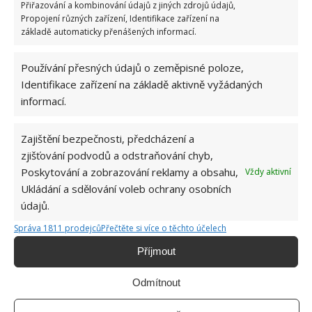
Přiřazování a kombinování údajů z jiných zdrojů údajů,
Propojení různých zařízení, Identifikace zařízení na
základě automaticky přenášených informací.
Používání přesných údajů o zeměpisné poloze,
Identifikace zařízení na základě aktivně vyžádaných
informací.
Zajištění bezpečnosti, předcházení a
zjišťování podvodů a odstraňování chyb,
Poskytování a zobrazování reklamy a obsahu,
Vždy aktivní
Ukládání a sdělování voleb ochrany osobních
údajů.
Správa 1811 prodejců
Přečtěte si více o těchto účelech
Příjmout
Odmítnout
KYTKY
LOŽNICE
ROSTLINY