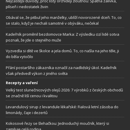
Nejčastější důvody, proč listy orchidejí žloutnou: Špatná zálivka,
plíseň i nedostatek živin
Obával se, že pitbul jeho manželky, ublíží novorozené dceři. To, co
se stalo, když je nechali samotné v obýváku, nečekal
Kadeřník proměnil bezdomovce Marka: Z výsledku cizí lidé sotva
poznali, že jde o stejného muže
Vyzvedla si dítě ve školce a jela domů. To, co našla na jeho těle, ji
do běla vytočilo
Přání postaršího zákazníka označil za nadlidský úkol. Kadeřník
však předvedl výkon z jiného světa
Recepty a vaření
Velký test slunečnicových olejů 2026: 7 výrobků z českých obchodů
se značně liší cenou i kvalitou
Levandulový sirup z levandule lékařské: Fialová letní zásoba do
limonády, čaje i dezertů
Kokosové řezy se šlehačkou: Jednoduchý moučník, který si
zamiluje celá rodina