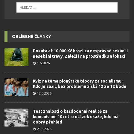
OBLÍBENÉ ČLÁNKY
Pokuta až 10 000 Kč hrozí za nesprávné sekání i
nesekání trávy. Záleží i na prostředku a lokaci
1.6.2026
Kvíz na téma pionýrské tábory za socialismu:
Kdo je zažil, bez problému získá 12 ze 12 bodů
12.5.2026
Test znalostí o každodenní realitě za
komunismu: 10 retro otázek ukáže, kdo má
dobrý přehled
23.6.2026