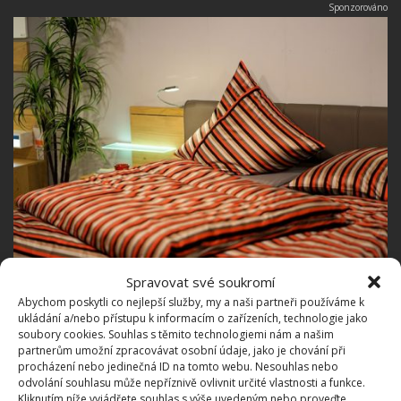
Spravovat své soukromí
Na co si dát pozor?
Abychom poskytli co nejlepší služby, my a naši partneři používáme k
ukládání a/nebo přístupu k informacím o zařízeních, technologie jako
soubory cookies. Souhlas s těmito technologiemi nám a našim
Mimo těch silně aromatických se vyhýbejte
partnerům umožní zpracovávat osobní údaje, jako je chování při
rostlinám s ostrými a pichlavými listy, jako jsou
procházení nebo jedinečná ID na tomto webu. Nesouhlas nebo
odvolání souhlasu může nepříznivě ovlivnit určité vlastnosti a funkce.
například kaktusy. Traduje se o nich, že mají sice
Kliknutím níže vyjádřete souhlas s výše uvedeným nebo proveďte