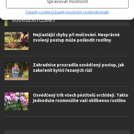
Spravovat možnosti
Zásady cookies
Zásady používání cookies
Kontakt
SOUVISEJÍCÍ ČLÁNKY
Nejčastější chyby při mulčování. Nesprávně
zvolený postup může poškodit rostliny
Zahradnice prozradila osvědčený postup, jak
zakořenit kytici řezaných růží
Osvědčený trik všech pěstitelů orchidejí. Takto
jednoduše rozmnožíte vaši oblíbenou rostlinu