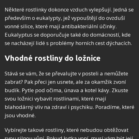
Některé rostlinky dokonce vzduch vylepšují. Jedná se
především o eukalypty, jež vypouštějí do ovzduší
vonné silice, které mají antibakteriální účinky.
Eukalyptus se doporučuje také do domácností, kde
se nacházejí lidé s problémy horních cest dýchacích.
Vhodné rostliny do ložnice
Stává se vám, že se převalujte v posteli a nemůžete
zabrat? Pak přeci jen usnete, ale za okamžik zvoní
budík. Pytle pod očima, únava a kotel kávy. Zkuste
svou ložnici vybavit rostlinami, které mají
blahodárný vliv na zdraví i psychiku. Poradíme, které
jsou vhodné.
Vybírejte takové rostliny, které nebudou obtěžovat
svou silnou vůní. Pokud kytka voní, musí vám být její