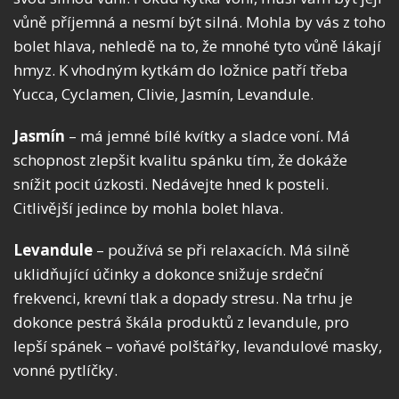
vůně příjemná a nesmí být silná. Mohla by vás z toho
bolet hlava, nehledě na to, že mnohé tyto vůně lákají
hmyz. K vhodným kytkám do ložnice patří třeba
Yucca, Cyclamen, Clivie, Jasmín, Levandule.
Jasmín
– má jemné bílé kvítky a sladce voní. Má
schopnost zlepšit kvalitu spánku tím, že dokáže
snížit pocit úzkosti. Nedávejte hned k posteli.
Citlivější jedince by mohla bolet hlava.
Levandule
– používá se při relaxacích. Má silně
uklidňující účinky a dokonce snižuje srdeční
frekvenci, krevní tlak a dopady stresu. Na trhu je
dokonce pestrá škála produktů z levandule, pro
lepší spánek – voňavé polštářky, levandulové masky,
vonné pytlíčky.