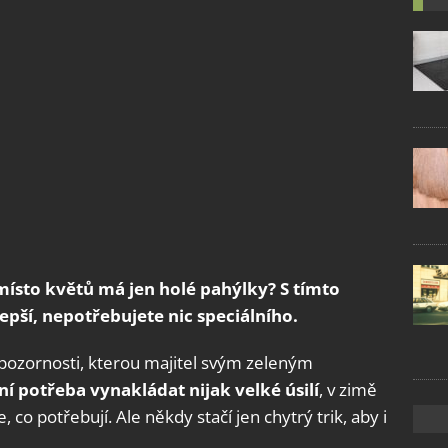
místo květů má jen holé pahýlky? S tímto
lepší, nepotřebujete nic speciálního.
 pozornosti, kterou majitel svým zeleným
ení potřeba vynakládat nijak velké úsilí
, v zimě
 co potřebují. Ale někdy stačí jen chytrý trik, aby i