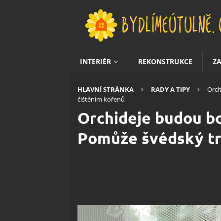
INTERIÉR
REKONSTRUKCE
Z
HLAVNÍ STRÁNKA
RADY A TIPY
Orch
čištěním kořenů
Orchideje budou bo
Pomůže švédský tri