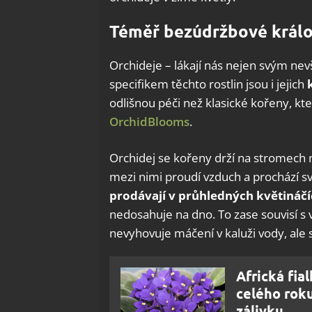
Téměř bezúdržbové králo
Orchideje – lákají nás nejen svým ne
specifikem těchto rostlin jsou i jejich
k
odlišnou péči než klasické kořeny, kt
OrchidBlooms
.
Orchidej se kořeny drží na stromech n
mezi nimi proudí vzduch a prochází svě
prodávají v průhledných květináč
nedosahuje na dno. To zase souvisí s
nevyhovuje máčení v kaluži vody, ale 
Africká fi
celého roku
zálivku