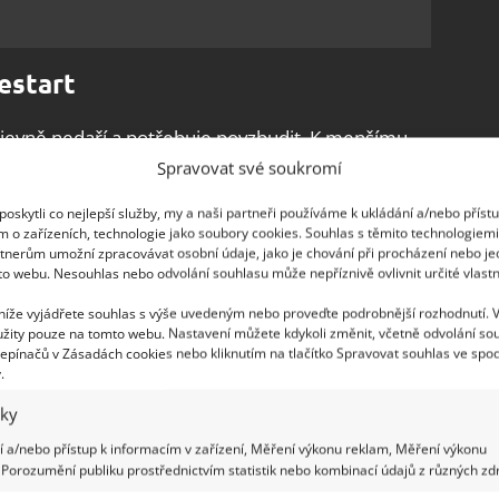
estart
ě zjevně nedaří a potřebuje povzbudit. K menšímu
t zpravidla v zimě, kdy v bytě proudí
suchý
Spravovat své soukromí
i je nižší
. Pokud ale i tak toužíte po bohatých
oskytli co nejlepší služby, my a naši partneři používáme k ukládání a/nebo příst
obietaInteria
snadná. Díky triku ze Švédska totiž
m o zařízeních, technologie jako soubory cookies. Souhlas s těmito technologiem
tnerům umožní zpracovávat osobní údaje, jako je chování při procházení nebo j
to webu. Nesouhlas nebo odvolání souhlasu může nepříznivě ovlivnit určité vlastn
 níže vyjádřete souhlas s výše uvedeným nebo proveďte podrobnější rozhodnutí. 
žity pouze na tomto webu. Nastavení můžete kdykoli změnit, včetně odvolání so
epínačů v Zásadách cookies nebo kliknutím na tlačítko Spravovat souhlas ve spod
.
iky
 a/nebo přístup k informacím v zařízení, Měření výkonu reklam, Měření výkonu
Porozumění publiku prostřednictvím statistik nebo kombinací údajů z různých zdr