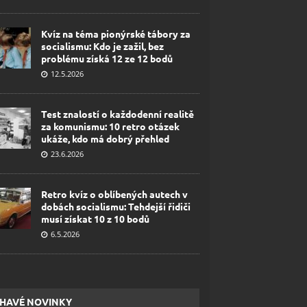
Kvíz na téma pionýrské tábory za
socialismu: Kdo je zažil, bez
problému získá 12 ze 12 bodů
12.5.2026
Test znalostí o každodenní realitě
za komunismu: 10 retro otázek
ukáže, kdo má dobrý přehled
23.6.2026
Retro kvíz o oblíbených autech v
dobách socialismu: Tehdejší řidiči
musí získat 10 z 10 bodů
6.5.2026
HAVÉ NOVINKY