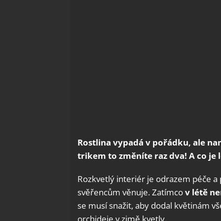
Rostlina vypadá v pořádku, ale na
trikem to změníte raz dva! A co je 
Rozkvetlý interiér je odrazem péče a
svěřencům věnuje. Zatímco
v létě n
se musí snažit, aby dodal květinám vše,
orchideje v zimě kvetly.