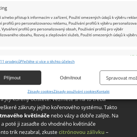
ing
 a/nebo přístup k informacím v zařízení, Použití omezených údajů k výběru rekla
í profilů pro personalizovanou reklamu, Používání profilů k výběru personalizov
 Vytváření profilů pro personalizovaný obsah, Používání profilů pro výběr
lizovaného obsahu, Rozvoj a zlepšování služeb, Použití omezených údajů k výběr
e
Vžd
11 prodejců
Přečtěte si více o těchto účelech
ání a kombinování údajů z jiných zdrojů údajů, Propojení různých zařízení,
kace zařízení na základě automaticky přenášených informací.
Spravovat mož
Příjmout
Odmítnout
ání přesných údajů o zeměpisné poloze, Identifikace zařízení na
Zásady cookies
Zásady používání cookies
Kontakt
ě aktivně vyžádaných informací.
a její kořeny očistěte. Vezměte si na to třeba
 veškeré zákruty jejího kořenového systému. Takto
ění bezpečnosti, předcházení a zjišťování podvodů a
o tmavého květináče
nebo vázy a dobře zalijte. Na
ňování chyb, Poskytování a zobrazování reklamy a obsahu,
Vžd
a poté ji zasaďte do vhodného květináče
ní a sdělování voleb ochrany osobních údajů.
ento trik nezabral, zkuste
citrónovou zálivku
–