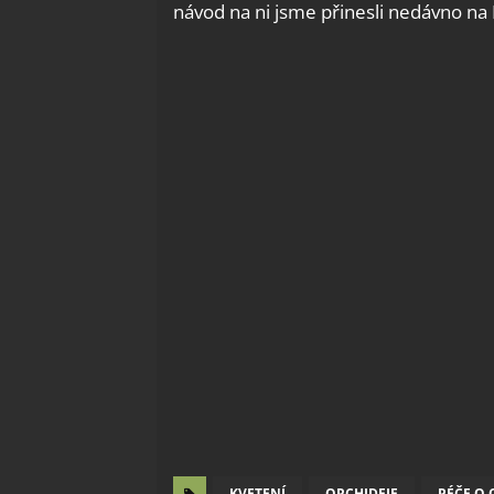
návod na ni jsme přinesli nedávno na
KVETENÍ
ORCHIDEJE
PÉČE O 