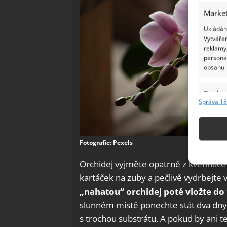
Market
Ukládání
Vytvářen
reklamy,
persona
obsahu.
Funkc
Správa 18
Přiřazov
Identifi
Fotografie: Pexels
Použív
základ
Orchidej vyjměte opatrně z květináče 
kartáček na zuby a pečlivě vydrbejte
Zajišt
„nahatou“ orchidej poté vložte d
odstra
slunném místě ponechte stát dva dny 
Ukládá
s trochou substrátu. A pokud by ani t