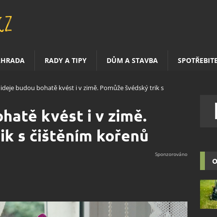
AHRADA
RADY A TIPY
DŮM A STAVBA
SPOTŘEBIT
ideje budou bohatě kvést i v zimě. Pomůže švédský trik s
hatě kvést i v zimě.
k s čištěním kořenů
O