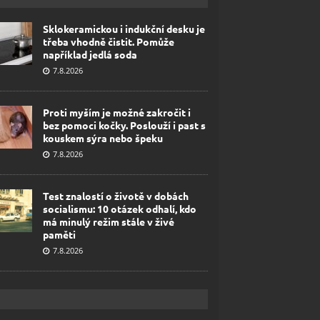
Sklokeramickou i indukční desku je
třeba vhodně čistit. Pomůže
například jedlá soda
7.8.2026
Proti myším je možné zakročit i
bez pomoci kočky. Poslouží i past s
kouskem sýra nebo špeku
7.8.2026
Test znalostí o životě v dobách
socialismu: 10 otázek odhalí, kdo
má minulý režim stále v živé
paměti
7.8.2026