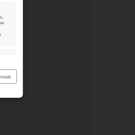
m,
ané
u
y aktivní
nosti
y aktivní