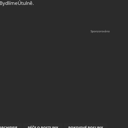
 BydlímeÚtulně.
ORCHIDEJE
PÉČE O ROSTLINY
POKOJOVÉ ROSLINY