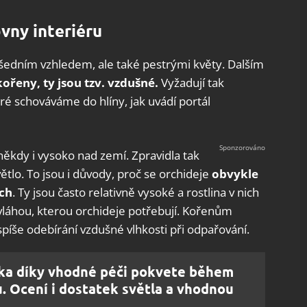
vny interiéru
všedním vzhledem, ale také pestrými květy. Dalším
ořeny, ty jsou tzv. vzdušné.
Vyžadují tak
eré schováváme do hlíny, jak uvádí portál
ěkdy i vysoko nad zemí. Zpravidla tak
tlo. To jsou i důvody, proč se orchideje
obvykle
ích
. Ty jsou často relativně vysoké a rostlina v nich
 vláhou, kterou orchideje potřebují. Kořenům
spíše odebírání vzdušné vlhkosti při odpařování.
alka díky vhodné péči pokvete během
. Ocení i dostatek světla a vhodnou