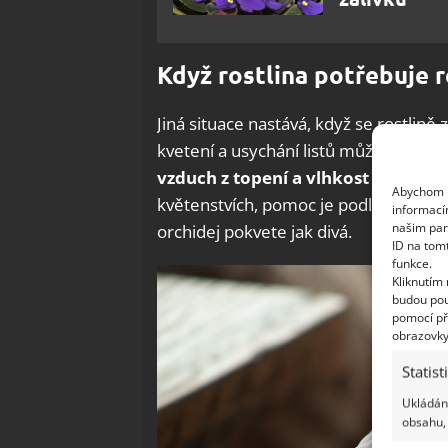
Když rostlina potřebuje r
Jiná situace nastává, když se rostlin
kvetení a usychání listů může docháze
vzduch z topení a vlhkost v místnost
Abychom p
květenstvích, pomoc je podle webu
K
informací
našim par
orchidej pokvete jak divá.
ID na tom
funkce.
Kliknutím
budou pou
pomocí př
obrazovky
Statist
Ukládání
obsahu, 