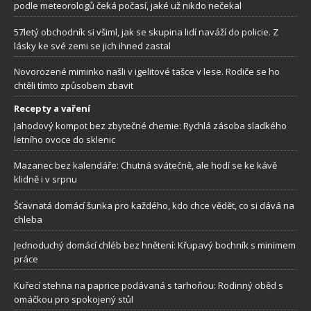
podle meteorologů čeká počasí, jaké už nikdo nečekal
57letý obchodník si všiml, jak se skupina lidí naváží do policie. Z
lásky ke své zemi se jich ihned zastal
Novorozené miminko našli v igelitové tašce v lese. Rodiče se ho
chtěli tímto způsobem zbavit
Recepty a vaření
Jahodový kompot bez zbytečné chemie: Rychlá zásoba sladkého
letního ovoce do sklenic
Mazanec bez kalendáře: Chutná svátečně, ale hodí se ke kávě
klidně i v srpnu
Šťavnatá domácí šunka pro každého, kdo chce vědět, co si dává na
chleba
Jednoduchý domácí chléb bez hnětení: Křupavý bochník s minimem
práce
Kuřecí stehna na paprice podávaná s tarhoňou: Rodinný oběd s
omáčkou pro spokojený stůl