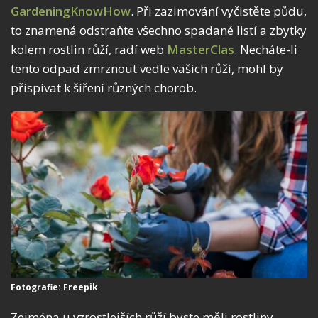
GardeningKnowHow
. Při zazimování vyčistěte půdu,
to znamená odstraňte všechno spadané listí a zbytky
kolem rostlin růží, radí web
MasterClas
. Necháte-li
tento odpad zmrznout vedle vašich růží, mohl by
přispívat k šíření různých chorob.
Fotografie: Freepik
Zejména u vzrostlejších růží byste měli rostliny