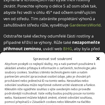
zkrátit. Ponechte výhony o délce 5 až osm oček tak,
abyste řez vedli v úhlu 45° nad očkem směřujícím
ven od středu. Tím zabráníte proplétání výhonů a
zahušťování středu růže, vysvětluje
GardenersWorld
.
Odstraňte také všechny odumřelé části rostliny a
případné křížící se výhony. Růže také
nezapomeňte
přihrnout zeminou
, uvádí web
BHG
, aby byla před
mrazy chráněna spodní očka. Můžete je také přikrýt
Spravovat své soukromí
chvojím. A pokud chcete svou sbírku růží rozšířit, o
Abychom poskytli co nejlepší služby, my a naši partneři používáme k
množení růží řízkováním
jsme již psali na
ukládání a/nebo přístupu k informacím o zařízeních, technologie jako
soubory cookies. Souhlas s těmito technologiemi nám a našim
BydlímeÚtulně.
partnerům umožní zpracovávat osobní údaje, jako je chování při
procházení nebo jedinečná ID na tomto webu. Nesouhlas nebo
odvolání souhlasu může nepříznivě ovlivnit určité vlastnosti a funkce.
Kliknutím níže vyjádřete souhlas s výše uvedeným nebo proveďte
podrobnější rozhodnutí. Vaše volby budou použity pouze na tomto
webu. Nastavení můžete kdykoli změnit, včetně odvolání souhlasu,
pomocí přepínačů v Zásadách cookies nebo kliknutím na tlačítko