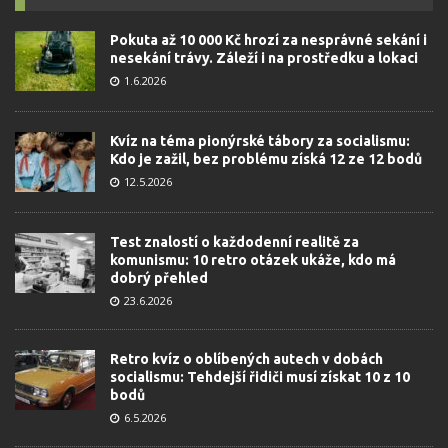
Pokuta až 10 000 Kč hrozí za nesprávné sekání i
nesekání trávy. Záleží i na prostředku a lokaci
1.6.2026
Kvíz na téma pionýrské tábory za socialismu:
Kdo je zažil, bez problému získá 12 ze 12 bodů
12.5.2026
Test znalostí o každodenní realitě za
komunismu: 10 retro otázek ukáže, kdo má
dobrý přehled
23.6.2026
Retro kvíz o oblíbených autech v dobách
socialismu: Tehdejší řidiči musí získat 10 z 10
bodů
6.5.2026