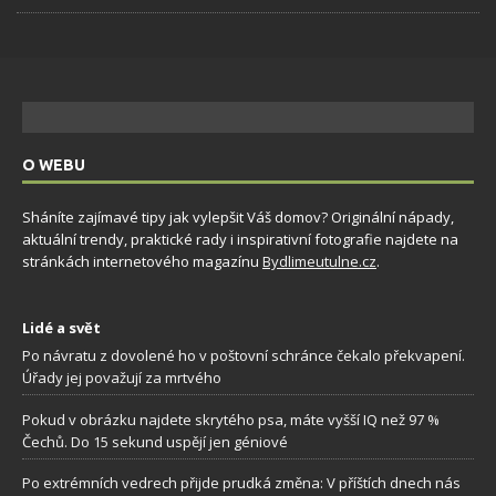
O WEBU
Sháníte zajímavé tipy jak vylepšit Váš domov? Originální nápady,
aktuální trendy, praktické rady i inspirativní fotografie najdete na
stránkách internetového magazínu
Bydlimeutulne.cz
.
Lidé a svět
Po návratu z dovolené ho v poštovní schránce čekalo překvapení.
Úřady jej považují za mrtvého
Pokud v obrázku najdete skrytého psa, máte vyšší IQ než 97 %
Čechů. Do 15 sekund uspějí jen géniové
Po extrémních vedrech přijde prudká změna: V příštích dnech nás