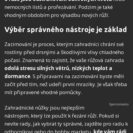
nemocných listů a prořezávání. Podzim je také
vhodným obdobím pro výsadbu nových růží.
Výběr správného nástroje je základ
Zazimování je proces, kterým zahradníci chrání své
rostliny před drsnými a škodlivými vlivy chladného
počasí. Znamená to zajistit, že vaše růžová zahrada
odolá stresu silných větrů, nízkých teplot a
dormance
. S přípravami na zazimování byste měli
začít před tím, než udeří první mrazíky. Je však třeba
mít připravené vhodné pomůcky.
Zahradnické nůžky jsou nejlepším
nástrojem, který lze použít k řezání růží. Pokud si
nevíte rady, jak vybrat ty správné, zajděte pro radu k
odborníkovi nebo do hobby marketu,
kde vám rádi