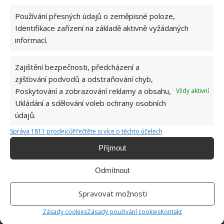
Používání přesných údajů o zeměpisné poloze,
Jiří Kolář
Identifikace zařízení na základě aktivně vyžádaných
informací.
Absolvent České zemědělské
univerzity, který je již od malička
velkým kutilem. V podstatě vše, co je
Zajištění bezpečnosti, předcházení a
možné najít v j...
[Více o autorovi]
zjišťování podvodů a odstraňování chyb,
Poskytování a zobrazování reklamy a obsahu,
Vždy aktivní
Ukládání a sdělování voleb ochrany osobních
údajů.
Správa 1811 prodejců
Přečtěte si více o těchto účelech
Příjmout
SOUVISEJÍCÍ ČLÁNKY
Odmítnout
Zásady správného pěstování bylinek podle
jejich nároků. Každá rostlina vyžaduje
Spravovat možnosti
specifický přístup
Zásady cookies
Zásady používání cookies
Kontakt