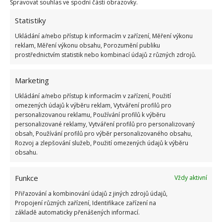
Spravovat souhlas ve spodní části obrazovky.
Statistiky
Ukládání a/nebo přístup k informacím v zařízení, Měření výkonu
reklam, Měření výkonu obsahu, Porozumění publiku
prostřednictvím statistik nebo kombinací údajů z různých zdrojů.
Marketing
Ukládání a/nebo přístup k informacím v zařízení, Použití
omezených údajů k výběru reklam, Vytváření profilů pro
personalizovanou reklamu, Používání profilů k výběru
personalizované reklamy, Vytváření profilů pro personalizovaný
obsah, Používání profilů pro výběr personalizovaného obsahu,
Rozvoj a zlepšování služeb, Použití omezených údajů k výběru
PÉČE
PĚSTOVÁNÍ
PODZIM
ROSTLINY
obsahu.
RŮŽE
ZAZIMOVÁNÍ
Funkce
Vždy aktivní
Přiřazování a kombinování údajů z jiných zdrojů údajů,
Přidejte svůj názor
Propojení různých zařízení, Identifikace zařízení na
základě automaticky přenášených informací.
KOMENTOVAT