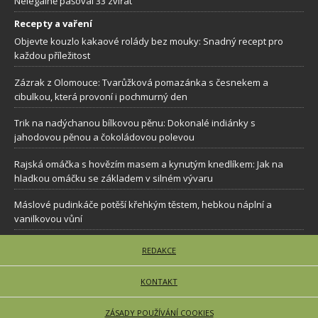
Nelegálně pašoval 33 zvířat
Recepty a vaření
Objevte kouzlo kakaové rolády bez mouky: Snadný recept pro
každou příležitost
Zázrak z Olomouce: Tvarůžková pomazánka s česnekem a
cibulkou, která provoní i pochmurný den
Trik na nadýchanou bílkovou pěnu: Dokonalé indiánky s
jahodovou pěnou a čokoládovou polevou
Rajská omáčka s hovězím masem a kynutým knedlíkem: Jak na
hladkou omáčku se základem v silném vývaru
Máslové pudinkáče potěší křehkým těstem, hebkou náplní a
vanilkovou vůní
REDAKCE
KONTAKT
ZÁSADY POUŽÍVÁNÍ COOKIES