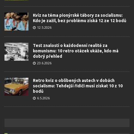
Kvíz na téma pionýrské tábory za socialismu:
Kdo je zažil, bez problému získá 12 ze 12 bodů
12.5.2026
Test znalostí o každodenní realitě za
komunismu: 10 retro otázek ukáže, kdo má
dobrý přehled
23.6.2026
Retro kvíz o oblíbených autech v dobách
socialismu: Tehdejší řidiči musí získat 10 z 10
bodů
6.5.2026