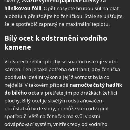
skvrny,
zvažte výměnu papírové utěrky za
hliníkovou fólii
. Opět nasypte hrubou sůl na plát
alobalu a přejíždějte ho žehličkou. Stále se ujišťujte,
že je spotřebič zapnutý na maximální teplotu.
Bílý ocet k odstranění vodního
kamene
V otvorech žehlicí plochy se snadno usazuje vodní
kámen. Ten je také potřeba odstranit, aby žehlička
podávala ideální výkon a její životnost byla co
nejdelší. V takovém případě
namočte čistý hadřík
do bílého octa
a přetřete jím po drážkách žehlicí
plochy. Bílý ocet je skvělým odstraňovačem
pozůstatků tvrdé vody, pomůže vám odvápnit
spotřebič. Většina žehliček má svůj vlastní
odvápňovací systém, vnitřek tedy od vodního