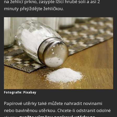
na žehlicí prkno, zasypte lžící hrubé soli a asi 2
minuty přejíždějte žehličkou.
Fotografie: Pixabay
Papírové utěrky také můžete nahradit novinami
nebo bavlněnou utěrkou. Chcete-li odstranit odolné