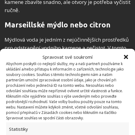
kamene zbavíte snadno, ale otvory je potřeba vyčistit
ručně.
Marseillské mýdlo nebo citron
Mýdlová voda je jedním z nejúčinnějších prostředků
pro odstranění vodního kamene a nečistot. V tomto
případě je ideální
použít marseillské mýdlo a
Spravovat své soukromí
hadřík z mikrovlákna
. Vytvořte si mýdlovou vodu,
Abychom poskytli co nejlepší služby, my a naši partneři používáme k
ukládání a/nebo přístupu k informacím o zařízeních, technologie jako
namočte hadřík a jemně s ním přejíždějte po žehlicí
soubory cookies. Souhlas s těmito technologiemi nám a našim
ploše. Tentokrát musí být žehlička studená a
partnerům umožní zpracovávat osobní údaje, jako je chování při
procházení nebo jedinečná ID na tomto webu. Nesouhlas nebo
odpojená ze sítě.
odvolání souhlasu může nepříznivě ovlivnit určité vlastnosti a funkce.
Kliknutím níže vyjádřete souhlas s výše uvedeným nebo proveďte
podrobnější rozhodnutí. Vaše volby budou použity pouze na tomto
webu. Nastavení můžete kdykoli změnit, včetně odvolání souhlasu,
pomocí přepínačů v Zásadách cookies nebo kliknutím na tlačítko
Spravovat souhlas ve spodní části obrazovky.
Statistiky