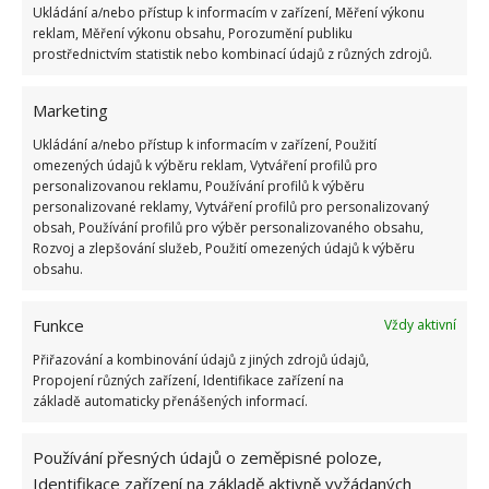
Ukládání a/nebo přístup k informacím v zařízení, Měření výkonu
reklam, Měření výkonu obsahu, Porozumění publiku
prostřednictvím statistik nebo kombinací údajů z různých zdrojů.
Marketing
Ukládání a/nebo přístup k informacím v zařízení, Použití
omezených údajů k výběru reklam, Vytváření profilů pro
personalizovanou reklamu, Používání profilů k výběru
Fotografie: Freepik
personalizované reklamy, Vytváření profilů pro personalizovaný
obsah, Používání profilů pro výběr personalizovaného obsahu,
Pokud vás trápí zažloutlý povrch žehlicí plochy, v
Rozvoj a zlepšování služeb, Použití omezených údajů k výběru
tomto případě je nejlepší použít citronovou šťávu,
obsahu.
která je známá pro své bělicí a čisticí účinky.
Namočte houbičku na nádobí do citronové šťávy
Funkce
Vždy aktivní
a otřete žehlicí plochu. Několikrát, dokud nezíská
Přiřazování a kombinování údajů z jiných zdrojů údajů,
původní barvu. Poté ji osušte měkkým hadříkem z
Propojení různých zařízení, Identifikace zařízení na
základě automaticky přenášených informací.
mikrovlákna.
Používání přesných údajů o zeměpisné poloze,
Zdroj: Goodhousekeeping
Identifikace zařízení na základě aktivně vyžádaných