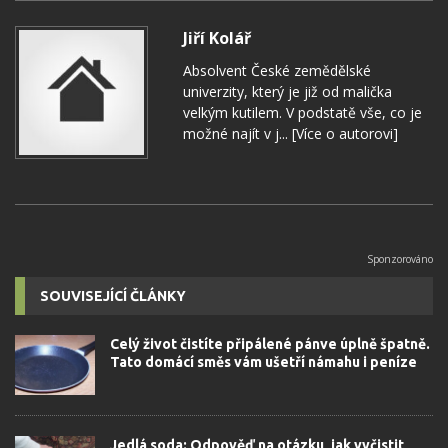
Jiří Kolář
Absolvent České zemědělské
univerzity, který je již od malička
velkým kutilem. V podstatě vše, co je
možné najít v j...
[Více o autorovi]
SOUVISEJÍCÍ ČLÁNKY
Celý život čistíte připálené pánve úplně špatně.
Tato domácí směs vám ušetří námahu i peníze
Jedlá soda: Odpověď na otázku, jak vyčistit