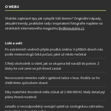
O WEBU
Sháníte zajímavé tipy jak vylepšit Váš domov? Originální nápady,
aktuální trendy, praktické rady i inspirativní fotografie najdete na
stránkách internetového magazínu
Bydlimeutulne.cz
.
Lidé a svět
Po extrémních vedrech přijde prudká změna: V příštích dnech nás
podle meteorologů čeká počasí, jaké už nikdo nečekal
57letý obchodník si všiml, jak se skupina lidí naváží do policie. Z
lásky ke své zemi se jich ihned zastal
Novorozené miminko našli v igelitové tašce v lese. Rodiče se ho
chtěli tímto způsobem zbavit
Díky mateřské dovolené měla získat až 2 000 000 Kč. Malý detail její
plány ihned rozebral
Letadlo si nezodpovědný cestující spletl se zoologickou zahradou.