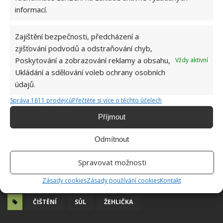
informací.
Zajištění bezpečnosti, předcházení a
zjišťování podvodů a odstraňování chyb,
Poskytování a zobrazování reklamy a obsahu,
Vždy aktivní
Ukládání a sdělování voleb ochrany osobních
údajů.
Správa 1811 prodejců
Přečtěte si více o těchto účelech
Příjmout
Odmítnout
Spravovat možnosti
Zásady cookies
Zásady používání cookies
Kontakt
ČIŠTĚNÍ
SŮL
ŽEHLIČKA