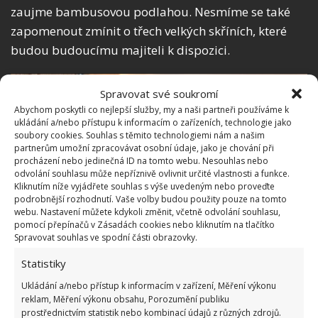
zaujme bambusovou podlahou. Nesmíme se také
zapomenout zmínit o třech velkých skříních, které
budou budoucímu majiteli k dispozici.
Spravovat své soukromí
Abychom poskytli co nejlepší služby, my a naši partneři používáme k
ukládání a/nebo přístupu k informacím o zařízeních, technologie jako
soubory cookies. Souhlas s těmito technologiemi nám a našim
partnerům umožní zpracovávat osobní údaje, jako je chování při
procházení nebo jedinečná ID na tomto webu. Nesouhlas nebo
odvolání souhlasu může nepříznivě ovlivnit určité vlastnosti a funkce.
Kliknutím níže vyjádřete souhlas s výše uvedeným nebo proveďte
podrobnější rozhodnutí. Vaše volby budou použity pouze na tomto
webu. Nastavení můžete kdykoli změnit, včetně odvolání souhlasu,
pomocí přepínačů v Zásadách cookies nebo kliknutím na tlačítko
Spravovat souhlas ve spodní části obrazovky.
Statistiky
Ukládání a/nebo přístup k informacím v zařízení, Měření výkonu
Fotografie: DuProprio
reklam, Měření výkonu obsahu, Porozumění publiku
prostřednictvím statistik nebo kombinací údajů z různých zdrojů.