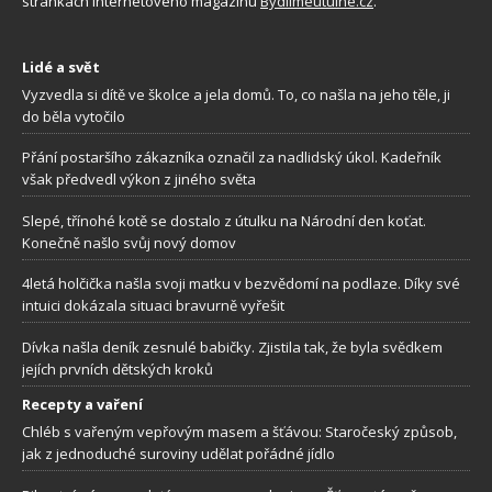
stránkách internetového magazínu
Bydlimeutulne.cz
.
Lidé a svět
Vyzvedla si dítě ve školce a jela domů. To, co našla na jeho těle, ji
do běla vytočilo
Přání postaršího zákazníka označil za nadlidský úkol. Kadeřník
však předvedl výkon z jiného světa
Slepé, třínohé kotě se dostalo z útulku na Národní den koťat.
Konečně našlo svůj nový domov
4letá holčička našla svoji matku v bezvědomí na podlaze. Díky své
intuici dokázala situaci bravurně vyřešit
Dívka našla deník zesnulé babičky. Zjistila tak, že byla svědkem
jejích prvních dětských kroků
Recepty a vaření
Chléb s vařeným vepřovým masem a šťávou: Staročeský způsob,
jak z jednoduché suroviny udělat pořádné jídlo