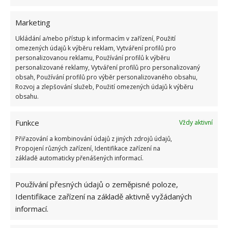
Koupelna
Marketing
Tato půvabná rezidence nabízí dvě koupelny s
nádhernou italskou dlažbou. Koupelna se pyšní
Ukládání a/nebo přístup k informacím v zařízení, Použití
omezených údajů k výběru reklam, Vytváření profilů pro
volně stojící vanou a velkou sprchou s proskleným
personalizovanou reklamu, Používání profilů k výběru
vstupem.
personalizované reklamy, Vytváření profilů pro personalizovaný
obsah, Používání profilů pro výběr personalizovaného obsahu,
Rozvoj a zlepšování služeb, Použití omezených údajů k výběru
obsahu.
Funkce
Vždy aktivní
Přiřazování a kombinování údajů z jiných zdrojů údajů,
Propojení různých zařízení, Identifikace zařízení na
základě automaticky přenášených informací.
Používání přesných údajů o zeměpisné poloze,
Identifikace zařízení na základě aktivně vyžádaných
informací.