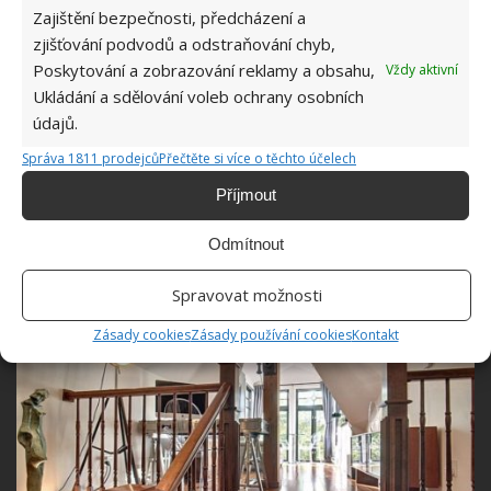
Zajištění bezpečnosti, předcházení a
Fotografie: DuProprio
zjišťování podvodů a odstraňování chyb,
Poskytování a zobrazování reklamy a obsahu,
Vždy aktivní
Podkroví
Ukládání a sdělování voleb ochrany osobních
údajů.
V nejvyšším patře nemovitosti se nachází velké velký
pokoj, z něhož je nádherný výhled do okolí. Za
Správa 1811 prodejců
Přečtěte si více o těchto účelech
zmínku také stojí, že tato nemovitost je obklopena
Příjmout
vzrostlými stromy a množstvím zeleně. Obyvatelé
mají nádherný výhled na Rivière-des-Mille-Îles.
Odmítnout
Spravovat možnosti
Zásady cookies
Zásady používání cookies
Kontakt