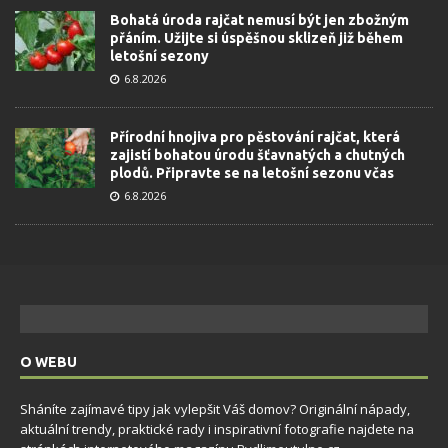
Bohatá úroda rajčat nemusí být jen zbožným
přáním. Užijte si úspěšnou sklizeň již během
letošní sezony
6.8.2026
Přírodní hnojiva pro pěstování rajčat, která
zajistí bohatou úrodu šťavnatých a chutných
plodů. Připravte se na letošní sezonu včas
6.8.2026
O WEBU
Sháníte zajímavé tipy jak vylepšit Váš domov? Originální nápady,
aktuální trendy, praktické rady i inspirativní fotografie najdete na