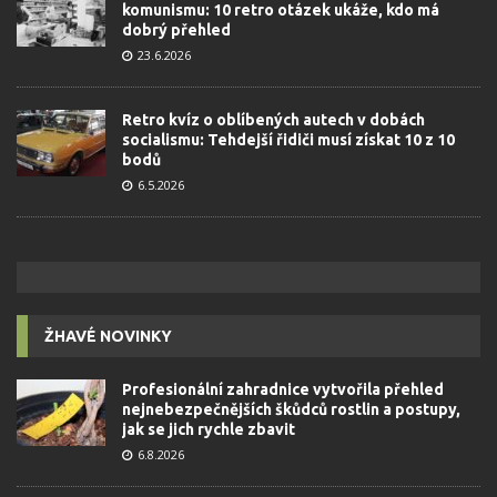
komunismu: 10 retro otázek ukáže, kdo má
dobrý přehled
23.6.2026
Retro kvíz o oblíbených autech v dobách
socialismu: Tehdejší řidiči musí získat 10 z 10
bodů
6.5.2026
ŽHAVÉ NOVINKY
Profesionální zahradnice vytvořila přehled
nejnebezpečnějších škůdců rostlin a postupy,
jak se jich rychle zbavit
6.8.2026