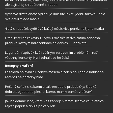
ale zajistil jejich opětovné shledaní
Výchova dítěte občas vyžaduje důležité lekce. Jednu takovou dala
své dceři mladá matka
4letý chlapeček vydělává každý měsíc více peněz než jeho matka
Otec umřel na rakovinu. Svým 17měsíčním dvojčatům zanechal
přání ke každým narozeninám na dalších 30 let života
Legendární zpěvák kvůli vážným zdravotním problémům ruší
všechny koncerty. Nyní odhalil, co ho čeká
Recepty a vaření
Fazolová polévka s uzeným masem a zeleninou podle babiččina
receptu na pořádný hlad
Pečený svítek s kakaem a cukrem podle prababičky: Sladká
dobrota z jednoho plechu, kterou mám v paměti z dětství
Jak na domácí lečo, které vás zahřeje v zimě: Uchová chuť letních
rajčat, paprik a cibule po celý rok