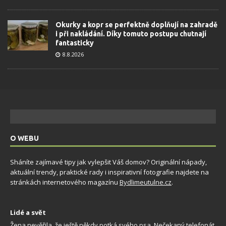
Okurky a kopr se perfektně doplňují na zahradě
i při nakládání. Díky tomuto postupu chutnají
fantasticky
8.8.2026
O WEBU
Sháníte zajímavé tipy jak vylepšit Váš domov? Originální nápady,
aktuální trendy, praktické rady i inspirativní fotografie najdete na
stránkách internetového magazínu
Bydlimeutulne.cz
.
Lidé a svět
Žena nevěřila, že ještě někdy potká svého psa. Nečekaný telefonát