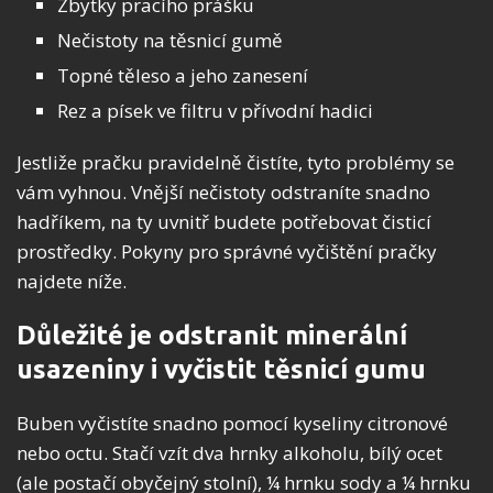
Zbytky pracího prášku
Nečistoty na těsnicí gumě
Topné těleso a jeho zanesení
Rez a písek ve filtru v přívodní hadici
Jestliže pračku pravidelně čistíte, tyto problémy se
vám vyhnou. Vnější nečistoty odstraníte snadno
hadříkem, na ty uvnitř budete potřebovat čisticí
prostředky. Pokyny pro správné vyčištění pračky
najdete níže.
Důležité je odstranit minerální
usazeniny i vyčistit těsnicí gumu
Buben vyčistíte snadno pomocí kyseliny citronové
nebo octu. Stačí vzít dva hrnky alkoholu, bílý ocet
(ale postačí obyčejný stolní), ¼ hrnku sody a ¼ hrnku