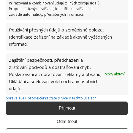
Přiřazování a kombinování údajů z jiných zdrojů údajů,
O filtr je potřeba se starat, protože jinak se voda
Propojení různých zařízení, Identifikace zařízení na
začne vypouštět a hrozí vytopení bytu. Budete
základě automaticky přenášených informací.
potřebovat hadřík, plech na pečení, šroubovák nebo
jiný nástroj. Podlahu nejdříve zakryjte ručníkem,
Používání přesných údajů o zeměpisné poloze,
dejte plech na pečení pod odtok a odšroubujte víko.
Identifikace zařízení na základě aktivně vyžádaných
informací.
Odstraňte nečistoty a otvor znovu zavřete.
Zajištění bezpečnosti, předcházení a
zjišťování podvodů a odstraňování chyb,
Poskytování a zobrazování reklamy a obsahu,
Vždy aktivní
Ukládání a sdělování voleb ochrany osobních
údajů.
Správa 1811 prodejců
Přečtěte si více o těchto účelech
Příjmout
Odmítnout