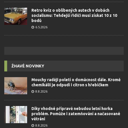
Retro kvíz o oblíbených autech v dobách
socialismu: Tehdejší řidiči musí získat 10 z 10
bodů
6.5.2026
ŽHAVÉ NOVINKY
Mouchy raději poletí o domácnost dále. Kromě
chemikálií je odpudí i citron s hřebíčkem
8.8.2026
Díky vhodné přípravě nebudou letní horka
problém. Pomůže i zatemňování a načasované
větrání
8.8.2026