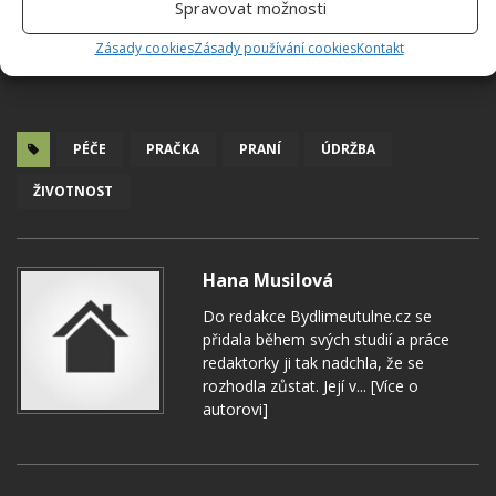
Spravovat možnosti
Zásady cookies
Zásady používání cookies
Kontakt
PÉČE
PRAČKA
PRANÍ
ÚDRŽBA
ŽIVOTNOST
Hana Musilová
Do redakce Bydlimeutulne.cz se
přidala během svých studií a práce
redaktorky ji tak nadchla, že se
rozhodla zůstat. Její v...
[Více o
autorovi]