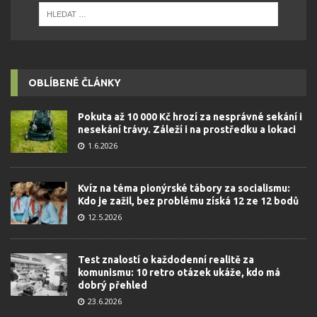
OBLÍBENÉ ČLÁNKY
Pokuta až 10 000 Kč hrozí za nesprávné sekání i
nesekání trávy. Záleží i na prostředku a lokaci
1.6.2026
Kvíz na téma pionýrské tábory za socialismu:
Kdo je zažil, bez problému získá 12 ze 12 bodů
12.5.2026
Test znalostí o každodenní realitě za
komunismu: 10 retro otázek ukáže, kdo má
dobrý přehled
23.6.2026