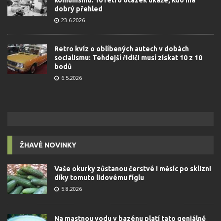
komunismu: 10 retro otázek ukáže, kdo má
dobrý přehled
23.6.2026
Retro kvíz o oblíbených autech v dobách
socialismu: Tehdejší řidiči musí získat 10 z 10
bodů
6.5.2026
ŽHAVÉ NOVINKY
Vaše okurky zůstanou čerstvé i měsíc po sklizni
díky tomuto lidovému fíglu
5.8.2026
Na mastnou vodu v bazénu platí tato geniálně