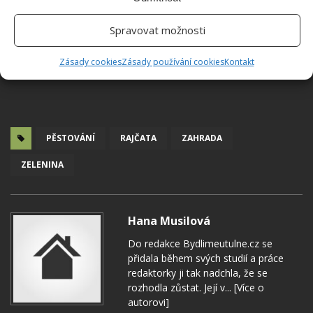
Spravovat možnosti
Zásady cookies
Zásady používání cookies
Kontakt
PĚSTOVÁNÍ
RAJČATA
ZAHRADA
ZELENINA
Hana Musilová
Do redakce Bydlimeutulne.cz se
přidala během svých studií a práce
redaktorky ji tak nadchla, že se
rozhodla zůstat. Její v...
[Více o
autorovi]