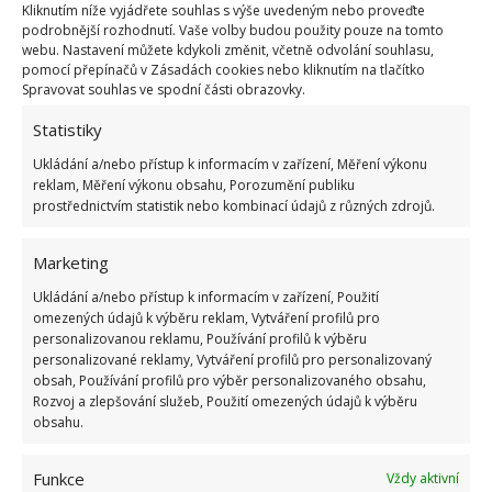
Poté můžete připravit sazenice. Pokud jde o malé
Kliknutím níže vyjádřete souhlas s výše uvedeným nebo proveďte
podrobnější rozhodnutí. Vaše volby budou použity pouze na tomto
keře, pak jsou připraveny k výsadbě. U přerostlých
webu. Nastavení můžete kdykoli změnit, včetně odvolání souhlasu,
rostlin je třeba spodní listy trochu prořezat. Pokud
pomocí přepínačů v Zásadách cookies nebo kliknutím na tlačítko
Spravovat souhlas ve spodní části obrazovky.
se objeví adventivní kořeny, budou poskytovat lepší
výživu. Bezprostředně před výsadbou je nutné
Statistiky
mladé rostliny zalévat. Tím se zlepší extrakce
Ukládání a/nebo přístup k informacím v zařízení, Měření výkonu
rostlinného materiálu z květináče. Udělejte díru,
reklam, Měření výkonu obsahu, Porozumění publiku
prostřednictvím statistik nebo kombinací údajů z různých zdrojů.
přidejte humus a popel ze dřeva. Do díry zasaďte
sazenici. Zasypte suchou půdou a přitlačte.
Marketing
Možnosti výsadby
Ukládání a/nebo přístup k informacím v zařízení, Použití
omezených údajů k výběru reklam, Vytváření profilů pro
personalizovanou reklamu, Používání profilů k výběru
Při jakémkoli sázení musíte sledovat vzdálenost
personalizované reklamy, Vytváření profilů pro personalizovaný
mezi rostlinami. Mělo by stačit 40 až 50 cm. Tak si
obsah, Používání profilů pro výběr personalizovaného obsahu,
Rozvoj a zlepšování služeb, Použití omezených údajů k výběru
jednotlivé rostliny nebudou stínit. Výsadbu musíte
obsahu.
ovšem přizpůsobit také odrůdě sazenic. U nízko
rostoucích rajčat musíte mít asi 60 cm mezi řádky a
Funkce
Vždy aktivní