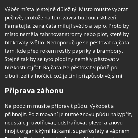
Výběr místa je stejně důležitý. Místo musíte vybrat
pečlivě, protože na tom závisí budoucí sklizeň.
Pamatujte, že rajčata milují světlo a teplo. Proto by
místo neměla zahrnovat stromy nebo plot, které by
blokovaly světlo. Nedoporučuje se pěstovat rajčata
tam, kde před rokem rostly papriky a brambory.
Stejně tak by se tyto plodiny neměly pěstovat v
blízkosti rajčat. Rajčata lze pěstovat v půdě po
cibuli, zelí a hořčici, což je činí přizpůsobivějšími.
Příprava záhonu
Na podzim musíte připravit půdu. Vykopat a
přihnojit. Po zimování je nutné znovu půdu nakypřit,
neustále ji uvolňovat, odstraňovat plevel a znovu
hnojit organickými látkami, superfosfáty a vápnem.