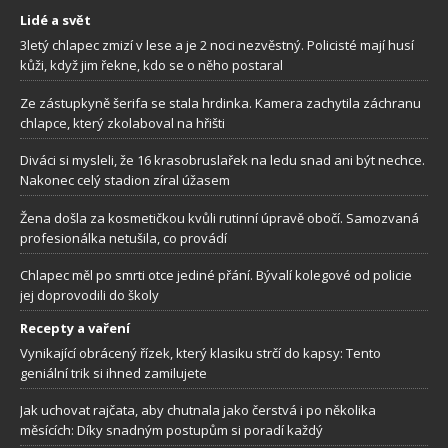
Lidé a svět
3letý chlapec zmizí v lese a je 2 noci nezvěstný. Policisté mají husí
kůži, když jim řekne, kdo se o něho postaral
Ze zástupkyně šerifa se stala hrdinka. Kamera zachytila záchranu
chlapce, který zkolaboval na hřišti
Diváci si mysleli, že 16 krasobruslařek na ledu snad ani být nechce.
Nakonec celý stadion zíral úžasem
Žena došla za kosmetičkou kvůli rutinní úpravě obočí. Samozvaná
profesionálka netušila, co provádí
Chlapec měl po smrti otce jediné přání. Bývalí kolegové od policie
jej doprovodili do školy
Recepty a vaření
Vynikající obrácený řízek, který klasiku strčí do kapsy: Tento
geniální trik si ihned zamilujete
Jak uchovat rajčata, aby chutnala jako čerstvá i po několika
měsících: Díky snadným postupům si poradí každý