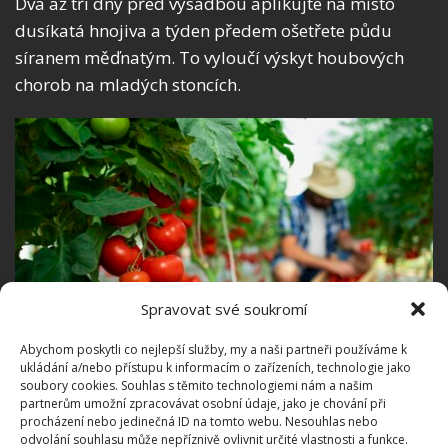
Dva až tři dny před výsadbou aplikujte na místo
dusíkatá hnojiva a týden předem ošetřete půdu
síranem měďnatým. To vyloučí výskyt houbových
chorob na mladých stoncích.
Spravovat své soukromí
Abychom poskytli co nejlepší služby, my a naši partneři používáme k
ukládání a/nebo přístupu k informacím o zařízeních, technologie jako
soubory cookies. Souhlas s těmito technologiemi nám a našim
partnerům umožní zpracovávat osobní údaje, jako je chování při
Fotografie: Freepik
procházení nebo jedinečná ID na tomto webu. Nesouhlas nebo
odvolání souhlasu může nepříznivě ovlivnit určité vlastnosti a funkce.