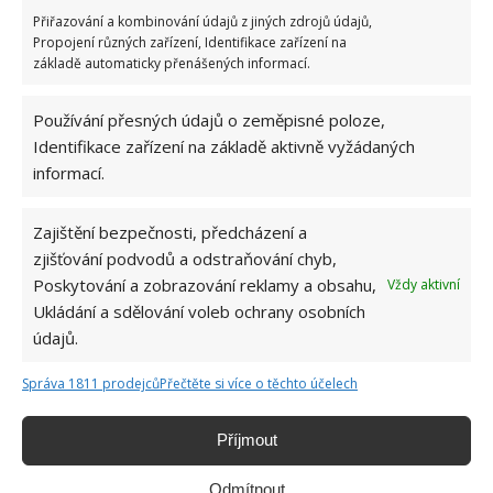
40 cm mezi keři. Pro vysoké odrůdy potřebujete asi
Přiřazování a kombinování údajů z jiných zdrojů údajů,
70 cm mezi řádky a 50 cm mezi rostlinami. Vyšší
Propojení různých zařízení, Identifikace zařízení na
odrůdy si samozřejmě budou více stínit. Vždy
základě automaticky přenášených informací.
zasaďte jeden keř do jedné díry. Po výsadbě můžete
Používání přesných údajů o zeměpisné poloze,
uvázat oporu a nikdy nezapomínejte na zalévání,
Identifikace zařízení na základě aktivně vyžádaných
protože rajčata potřebují nejen dostatek slunce a
informací.
tepla, ale také vláhy.
Zajištění bezpečnosti, předcházení a
Zdroj: Goodhousekeeping
zjišťování podvodů a odstraňování chyb,
Poskytování a zobrazování reklamy a obsahu,
Vždy aktivní
Ukládání a sdělování voleb ochrany osobních
údajů.
Správa 1811 prodejců
Přečtěte si více o těchto účelech
Příjmout
Odmítnout