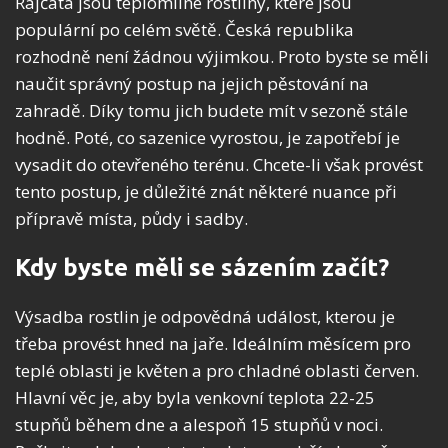
Rajčata jsou teplomilné rostliny, které jsou
populární po celém světě. Česká republika
rozhodně není žádnou výjimkou. Proto byste se měli
naučit správný postup na jejich pěstování na
zahradě. Díky tomu jich budete mít v sezoně stále
hodně. Poté, co sazenice vyrostou, je zapotřebí je
vysadit do otevřeného terénu. Chcete-li však provést
tento postup, je důležité znát některé nuance při
přípravě místa, půdy i sadby.
Kdy byste měli se sázením začít?
Výsadba rostlin je odpovědná událost, kterou je
třeba provést hned na jaře. Ideálním měsícem pro
teplé oblasti je květen a pro chladné oblasti červen.
Hlavní věc je, aby byla venkovní teplota 22-25
stupňů během dne a alespoň 15 stupňů v noci.