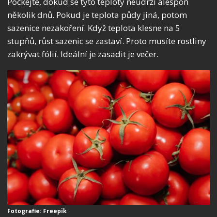
Počkejte, dokud se tyto teploty neudrží alespoň
několik dnů. Pokud je teplota půdy jiná, potom
sazenice nezakoření. Když teplota klesne na 5
stupňů, růst sazenic se zastaví. Proto musíte rostliny
zakrývat fólií. Ideální je zasadit je večer.
Fotografie: Freepik