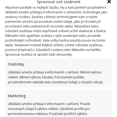
Spravovat své soukromí
Abychom poskytli co nejlepší služby, my a naši partneři používáme k
ukládání a/nebo přístupu k informacím o zařízeních, technologie jako
soubory cookies. Souhlas s těmito technologiemi nám a našim
Naučte se správně pěstovat brambory a těšte
partnerům umožní zpracovávat osobní údaje, jako je chování při
se z bohaté a chutné úrody
procházení nebo jedinečná ID na tomto webu. Nesouhlas nebo
29.7.2026
Zahrada
odvolání souhlasu může nepříznivě ovlivnit určité vlastnosti a funkce.
Kliknutím níže vyjádřete souhlas s výše uvedeným nebo proveďte
podrobnější rozhodnutí. Vaše volby budou použity pouze na tomto
webu. Nastavení můžete kdykoli změnit, včetně odvolání souhlasu,
1
2
…
14
»
pomocí přepínačů v Zásadách cookies nebo kliknutím na tlačítko
Spravovat souhlas ve spodní části obrazovky.
Statistiky
Ukládání a/nebo přístup k informacím v zařízení, Měření výkonu
reklam, Měření výkonu obsahu, Porozumění publiku
prostřednictvím statistik nebo kombinací údajů z různých zdrojů.
Marketing
OBLÍBENÉ ČLÁNKY
Ukládání a/nebo přístup k informacím v zařízení, Použití
omezených údajů k výběru reklam, Vytváření profilů pro
Pokuta až 10 000 Kč hrozí za nesprávné sekání i
personalizovanou reklamu, Používání profilů k výběru
nesekání trávy. Záleží i na prostředku a lokaci