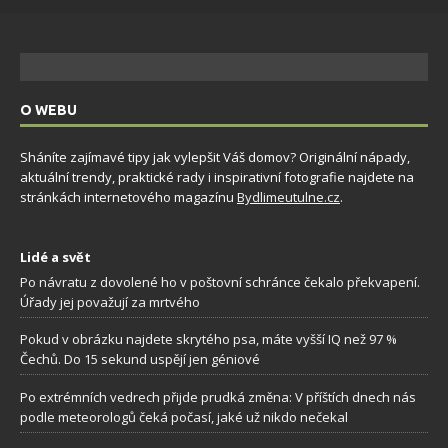
O WEBU
Sháníte zajímavé tipy jak vylepšit Váš domov? Originální nápady,
aktuální trendy, praktické rady i inspirativní fotografie najdete na
stránkách internetového magazínu
Bydlimeutulne.cz
.
Lidé a svět
Po návratu z dovolené ho v poštovní schránce čekalo překvapení.
Úřady jej považují za mrtvého
Pokud v obrázku najdete skrytého psa, máte vyšší IQ než 97 %
Čechů. Do 15 sekund uspějí jen géniové
Po extrémních vedrech přijde prudká změna: V příštích dnech nás
podle meteorologů čeká počasí, jaké už nikdo nečekal