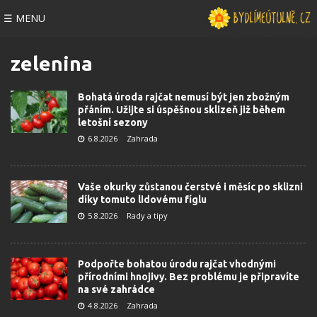
☰ MENU
zelenina
Bohatá úroda rajčat nemusí být jen zbožným
přáním. Užijte si úspěšnou sklizeň již během
letošní sezony
6.8.2026
Zahrada
Vaše okurky zůstanou čerstvé i měsíc po sklizni
díky tomuto lidovému fíglu
5.8.2026
Rady a tipy
Podpořte bohatou úrodu rajčat vhodnými
přírodními hnojivy. Bez problému je připravíte
na své zahrádce
4.8.2026
Zahrada