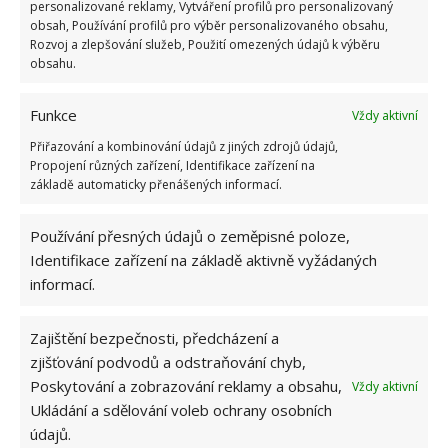
personalizované reklamy, Vytváření profilů pro personalizovaný
1.6.2026
obsah, Používání profilů pro výběr personalizovaného obsahu,
Rozvoj a zlepšování služeb, Použití omezených údajů k výběru
obsahu.
Kvíz na téma pionýrské tábory za socialismu:
Kdo je zažil, bez problému získá 12 ze 12 bodů
Funkce
Vždy aktivní
12.5.2026
Přiřazování a kombinování údajů z jiných zdrojů údajů,
Propojení různých zařízení, Identifikace zařízení na
Test znalostí o každodenní realitě za
základě automaticky přenášených informací.
komunismu: 10 retro otázek ukáže, kdo má
dobrý přehled
Používání přesných údajů o zeměpisné poloze,
23.6.2026
Identifikace zařízení na základě aktivně vyžádaných
informací.
Retro kvíz o oblíbených autech v dobách
socialismu: Tehdejší řidiči musí získat 10 z 10
bodů
Zajištění bezpečnosti, předcházení a
6.5.2026
zjišťování podvodů a odstraňování chyb,
Poskytování a zobrazování reklamy a obsahu,
Vždy aktivní
Ukládání a sdělování voleb ochrany osobních
údajů.