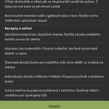
57letý obchodník si všiml, jak se skupina lidí naváží do policie. Z
lásky ke své zemi se jich ihned zastal
Novorozené miminko našli v igelitové tašce v lese. Rodiče se ho
chtěli tímto způsobem zbavit
Recepty a vaření
Jahodový kompot bez zbytečné chemie: Rychlá zásoba sladkého
letního ovoce do sklenic
Mazanec bez kalendáře: Chutná svátečně, ale hodí se ke kávě
klidně i v srpnu
Šťavnatá domácí šunka pro každého, kdo chce vědět, co si dává na
chleba
Jednoduchý domácí chléb bez hnětení: Křupavý bochník s minimem
práce
Kuřecí stehna na paprice podávaná s tarhoňou: Rodinný oběd s
omáčkou pro spokojený stůl
REDAKCE