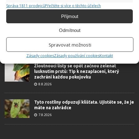
Správa 1811 prodejců
Přečtěte si více o těchto účelech
ŽHAVÉ NOVINKY
Příjmout
Není divu, že vám baterie v telefonu vydrží jen
Odmítnout
půl dne. Většina Čechů dělá při nabíjení zásadní
chybu
Spravovat možnosti
8.8.2026
Zásady cookies
Zásady používání cookies
Kontakt
Žloutnoucí listy se opět začnou zelenat
lusknutím prstů: Tip k nezaplacení, který
zachrání každou pokojovku
8.8.2026
Tyto rostliny odpuzují klíšťata. Ujistěte se, že je
máte na zahrádce
7.8.2026