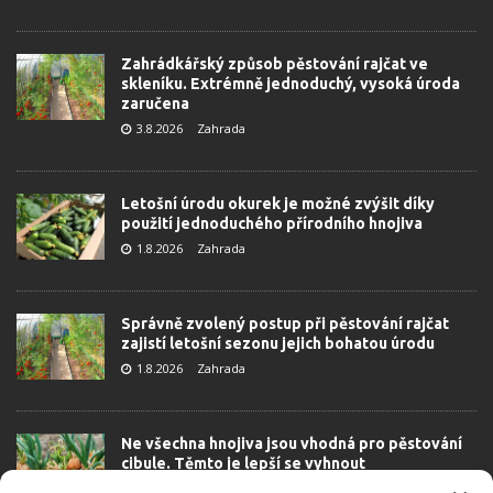
Zahrádkářský způsob pěstování rajčat ve
skleníku. Extrémně jednoduchý, vysoká úroda
zaručena
3.8.2026
Zahrada
Letošní úrodu okurek je možné zvýšit díky
použití jednoduchého přírodního hnojiva
1.8.2026
Zahrada
Správně zvolený postup při pěstování rajčat
zajistí letošní sezonu jejich bohatou úrodu
1.8.2026
Zahrada
Ne všechna hnojiva jsou vhodná pro pěstování
cibule. Těmto je lepší se vyhnout
31.7.2026
Zahrada