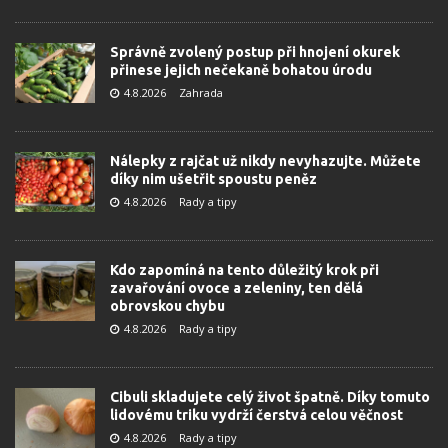
Správně zvolený postup při hnojení okurek
přinese jejich nečekaně bohatou úrodu
4.8.2026
Zahrada
Nálepky z rajčat už nikdy nevyhazujte. Můžete
díky nim ušetřit spoustu peněz
4.8.2026
Rady a tipy
Kdo zapomíná na tento důležitý krok při
zavařování ovoce a zeleniny, ten dělá
obrovskou chybu
4.8.2026
Rady a tipy
Cibuli skladujete celý život špatně. Díky tomuto
lidovému triku vydrží čerstvá celou věčnost
4.8.2026
Rady a tipy