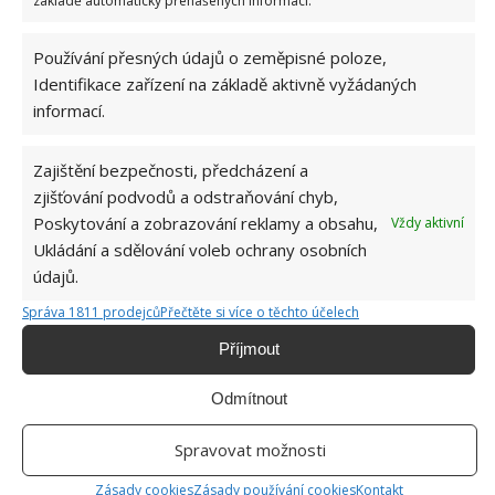
můstek natřete akrylovou barvou. Použitím lana
základě automaticky přenášených informací.
můžete vytvořit ještě zábradlí mostu a nová
Používání přesných údajů o zeměpisné poloze,
dekorace do vaší zahrady je hotová.
Identifikace zařízení na základě aktivně vyžádaných
informací.
Zajištění bezpečnosti, předcházení a
zjišťování podvodů a odstraňování chyb,
Poskytování a zobrazování reklamy a obsahu,
Vždy aktivní
Ukládání a sdělování voleb ochrany osobních
údajů.
Správa 1811 prodejců
Přečtěte si více o těchto účelech
Příjmout
Odmítnout
Spravovat možnosti
Zásady cookies
Zásady používání cookies
Kontakt