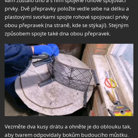
vám zůstalo dno a s ním spojené rohové spojovací
prvky. Dvě přepravky položte vedle sebe na délku a
plastovými svorkami spojte rohové spojovací prvky
obou přepravek (na straně, kde se stýkají). Stejným
způsobem spojte také dna obou přepravek.
Vezměte dva kusy drátu a ohněte je do oblouku tak,
aby tvarem odpovídaly bokům budoucího můstku.