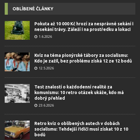
OBLÍBENÉ ČLÁNKY
Pokuta až 10 000 Kč hrozí za nesprávné sekání i
nesekání trávy. Záleží i na prostředku a lokaci
1.6.2026
Kvíz na téma pionýrské tábory za socialismu:
Kdo je zažil, bez problému získá 12 ze 12 bodů
12.5.2026
Test znalostí o každodenní realitě za
komunismu: 10 retro otázek ukáže, kdo má
dobrý přehled
23.6.2026
Retro kvíz o oblíbených autech v dobách
socialismu: Tehdejší řidiči musí získat 10 z 10
bodů