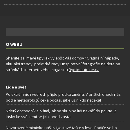
O WEBU
Sháníte zajímavé tipy jak vylepšit Váš domov? Originální nápady,
aktuální trendy, praktické rady i inspirativní fotografie najdete na
stránkách internetového magazínu
Bydlimeutulne.cz
.
Lidé a svět
Po extrémních vedrech přijde prudká změna: V příštích dnech nás
podle meteorologů čeká počasí, jaké už nikdo nečekal
57letý obchodník si všiml, jak se skupina lidí naváží do policie. Z
lásky ke své zemi se jich ihned zastal
Novorozené miminko našli v igelitové tašce v lese. Rodiče se ho