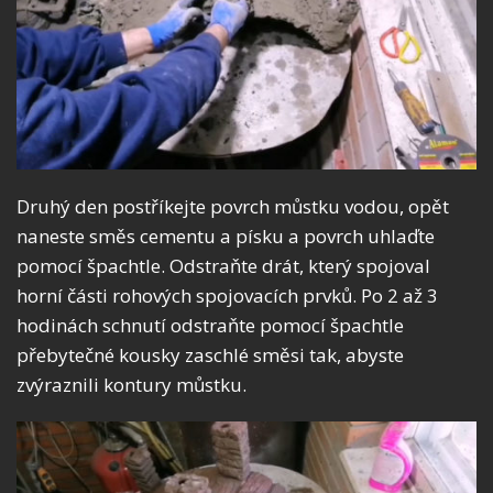
Druhý den postříkejte povrch můstku vodou, opět
naneste směs cementu a písku a povrch uhlaďte
pomocí špachtle. Odstraňte drát, který spojoval
horní části rohových spojovacích prvků.
Po 2 až 3
hodinách schnutí odstraňte pomocí špachtle
přebytečné kousky zaschlé směsi tak, abyste
zvýraznili kontury můstku.