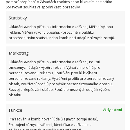
pomocí přepínačů v Zásadách cookies nebo kliknutím na tlačítko
Na nosnících pomocí vhodného nástroje vyryjte
Spravovat souhlas ve spodní části obrazovky.
strukturu kamenů a na vlastním můstku vytvořte
Statistiky
dekor trámů. Pro pravidelnější vzor můžete použít
pravítko.
Ukládání a/nebo přístup k informacím v zařízení, Měření výkonu
reklam, Měření výkonu obsahu, Porozumění publiku
prostřednictvím statistik nebo kombinací údajů z různých zdrojů.
Marketing
Ukládání a/nebo přístup k informacím v zařízení, Použití
omezených údajů k výběru reklam, Vytváření profilů pro
personalizovanou reklamu, Používání profilů k výběru
personalizované reklamy, Vytváření profilů pro personalizovaný
obsah, Používání profilů pro výběr personalizovaného obsahu,
Rozvoj a zlepšování služeb, Použití omezených údajů k výběru
obsahu.
Funkce
Vždy aktivní
Poté nechejte můstek zaschnout po dobu 5 až 7 dnů.
Přiřazování a kombinování údajů z jiných zdrojů údajů,
Pomocí pevného kartáče očistěte všechny spáry a
Propojení různých zařízení, Identifikace zařízení na