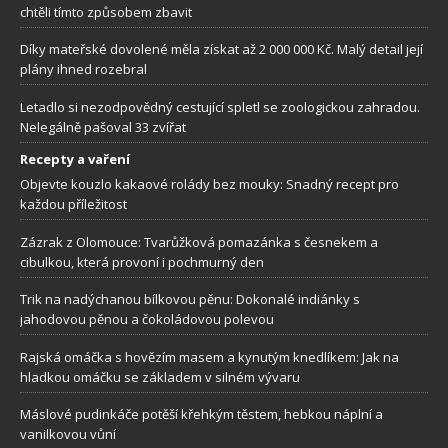
chtěli tímto způsobem zbavit
Díky mateřské dovolené měla získat až 2 000 000 Kč. Malý detail její
plány ihned rozebral
Letadlo si nezodpovědný cestující spletl se zoologickou zahradou.
Nelegálně pašoval 33 zvířat
Recepty a vaření
Objevte kouzlo kakaové rolády bez mouky: Snadný recept pro
každou příležitost
Zázrak z Olomouce: Tvarůžková pomazánka s česnekem a
cibulkou, která provoní i pochmurný den
Trik na nadýchanou bílkovou pěnu: Dokonalé indiánky s
jahodovou pěnou a čokoládovou polevou
Rajská omáčka s hovězím masem a kynutým knedlíkem: Jak na
hladkou omáčku se základem v silném vývaru
Máslové pudinkáče potěší křehkým těstem, hebkou náplní a
vanilkovou vůní