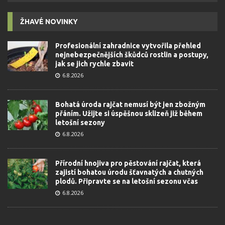
ŽHAVÉ NOVINKY
Profesionální zahradnice vytvořila přehled
nejnebezpečnějších škůdců rostlin a postupy,
jak se jich rychle zbavit
6.8.2026
Bohatá úroda rajčat nemusí být jen zbožným
přáním. Užijte si úspěšnou sklizeň již během
letošní sezony
6.8.2026
Přírodní hnojiva pro pěstování rajčat, která
zajistí bohatou úrodu šťavnatých a chutných
plodů. Připravte se na letošní sezonu včas
6.8.2026