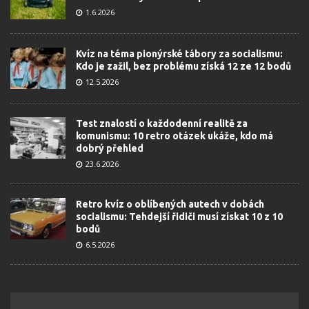
1.6.2026
Kvíz na téma pionýrské tábory za socialismu:
Kdo je zažil, bez problému získá 12 ze 12 bodů
12.5.2026
Test znalostí o každodenní realitě za
komunismu: 10 retro otázek ukáže, kdo má
dobrý přehled
23.6.2026
Retro kvíz o oblíbených autech v dobách
socialismu: Tehdejší řidiči musí získat 10 z 10
bodů
6.5.2026