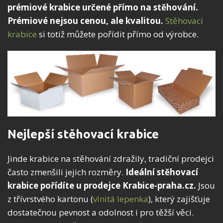
prémiové krabice určené přímo na stěhování.
Prémiové nejsou cenou, ale kvalitou.
Stěhovací
krabice
si totiž můžete pořídit přímo od výrobce.
Nejlepší stěhovací krabice
Jinde krabice na stěhování zdražily, tradiční prodejci
často zmenšili jejich rozměry.
Ideální stěhovací
krabice pořídíte u prodejce Krabice-praha.cz.
Jsou
z třívrstvého kartonu (
vlnitá lepenka
), který zajišťuje
dostatečnou pevnost a odolnost i pro těžší věci.