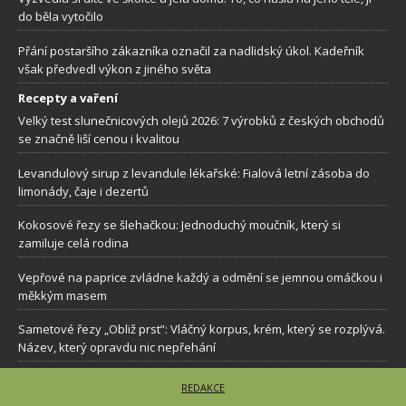
do běla vytočilo
Přání postaršího zákazníka označil za nadlidský úkol. Kadeřník
však předvedl výkon z jiného světa
Recepty a vaření
Velký test slunečnicových olejů 2026: 7 výrobků z českých obchodů
se značně liší cenou i kvalitou
Levandulový sirup z levandule lékařské: Fialová letní zásoba do
limonády, čaje i dezertů
Kokosové řezy se šlehačkou: Jednoduchý moučník, který si
zamiluje celá rodina
Vepřové na paprice zvládne každý a odmění se jemnou omáčkou i
měkkým masem
Sametové řezy „Obliž prst”: Vláčný korpus, krém, který se rozplývá.
Název, který opravdu nic nepřehání
REDAKCE