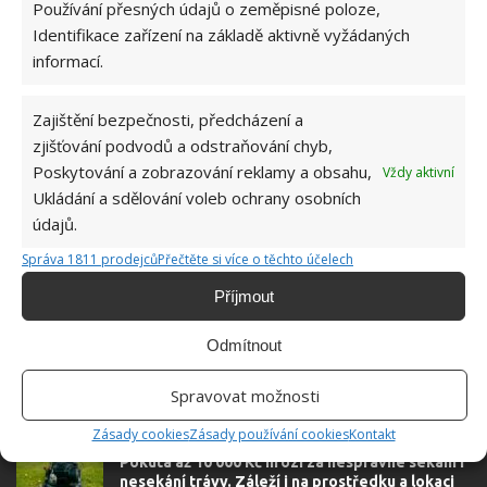
Používání přesných údajů o zeměpisné poloze,
Absolvent České zemědělské
Identifikace zařízení na základě aktivně vyžádaných
univerzity, který je již od malička
informací.
velkým kutilem. V podstatě vše, co je
možné najít v j...
[Více o autorovi]
Zajištění bezpečnosti, předcházení a
zjišťování podvodů a odstraňování chyb,
Poskytování a zobrazování reklamy a obsahu,
Vždy aktivní
Ukládání a sdělování voleb ochrany osobních
údajů.
Správa 1811 prodejců
Přečtěte si více o těchto účelech
Příjmout
Odmítnout
Spravovat možnosti
OBLÍBENÉ ČLÁNKY
Zásady cookies
Zásady používání cookies
Kontakt
Pokuta až 10 000 Kč hrozí za nesprávné sekání i
nesekání trávy. Záleží i na prostředku a lokaci