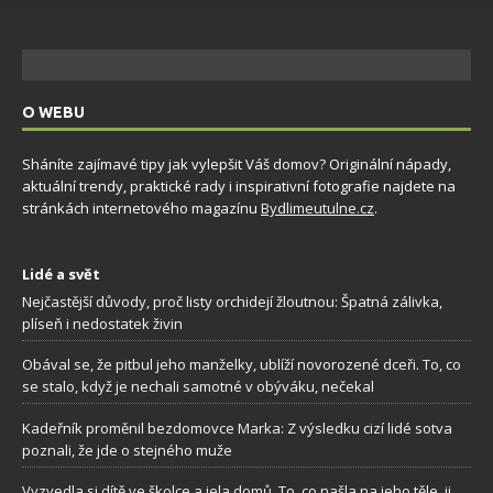
O WEBU
Sháníte zajímavé tipy jak vylepšit Váš domov? Originální nápady,
aktuální trendy, praktické rady i inspirativní fotografie najdete na
stránkách internetového magazínu
Bydlimeutulne.cz
.
Lidé a svět
Nejčastější důvody, proč listy orchidejí žloutnou: Špatná zálivka,
plíseň i nedostatek živin
Obával se, že pitbul jeho manželky, ublíží novorozené dceři. To, co
se stalo, když je nechali samotné v obýváku, nečekal
Kadeřník proměnil bezdomovce Marka: Z výsledku cizí lidé sotva
poznali, že jde o stejného muže
Vyzvedla si dítě ve školce a jela domů. To, co našla na jeho těle, ji