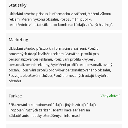
recyklovat spolu s krabicí. Hodí se i různé pytlíčky na
Statistiky
balení věcí, které patří k sobě. Mohou to být klasické
Ukládání a/nebo přístup k informacím v zařízení, Měření výkonu
reklam, Měření výkonu obsahu, Porozumění publiku
pytlíky na svačinu i zip pytlíky. Vhodné je mít po ruce
prostřednictvím statistik nebo kombinací údajů z různých zdrojů.
též gumičky a klasickou kancelářskou lepicí pásku
na menší věci.
Pro lepení krabic pak širokou balicí
Marketing
pásku, ideálně rovnou se strojkem na odvíjení
Ukládání a/nebo přístup k informacím v zařízení, Použití
pásky a lepení.
Ten využijete ale pouze při skutečně
omezených údajů k výběru reklam, Vytváření profilů pro
velkém stěhování. Nezapomeňte též na pořádný
personalizovanou reklamu, Používání profilů k výběru
personalizované reklamy, Vytváření profilů pro personalizovaný
tlustý
černý fix
. Obsah každé krabice se totiž vyplatí
obsah, Používání profilů pro výběr personalizovaného obsahu,
pořádně popsat. Pak snadno najdete, co ve které je.
Rozvoj a zlepšování služeb, Použití omezených údajů k výběru
obsahu.
A stěhování může začít.
Funkce
Vždy aktivní
Přiřazování a kombinování údajů z jiných zdrojů údajů,
Propojení různých zařízení, Identifikace zařízení na
základě automaticky přenášených informací.
Jiří Kolář