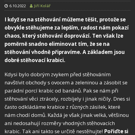
6.10.2022
Jiří Kolář
I když se na stěhování můžeme těšit, protože se
obvykle stěhujeme za lepším, radost nám pokazí
chaos, který stěhování doprovází. Ten však lze
poměrně snadno eliminovat tím, že se na
stěhování vhodně připravíme. A základem jsou
dobré stěhovací krabici.
Kdysi bylo dobrým zvykem před stěhováním
navštívit obchody s ovocem a zeleninou a zásobit se
parádní porcí krabic od banánů. Pak se nám při
stěhování věci ztrácely, rozbíjely i jinak ničily. Dnes si
často odkládáme krabice z různých zásilek, které
nám chodí domů. Každá je však jinak velká, většinou
ani nedosahují rozměry vhodných stěhovacích
krabic. Tak ani takto se určitě nestěhujte!
Pořiďte si