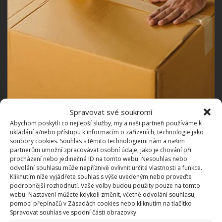
Spravovat své soukromí
Abychom poskytli co nejlepší služby, my a naši partneři používáme k
ukládání a/nebo přístupu k informacím o zařízeních, technologie jako
soubory cookies. Souhlas s těmito technologiemi nám a našim
partnerům umožní zpracovávat osobní údaje, jako je chování při
procházení nebo jedinečná ID na tomto webu. Nesouhlas nebo
Co ještě potřebujete pro stěhování?
odvolání souhlasu může nepříznivě ovlivnit určité vlastnosti a funkce.
Kliknutím níže vyjádřete souhlas s výše uvedeným nebo proveďte
podrobnější rozhodnutí. Vaše volby budou použity pouze na tomto
Do krabic se hodí pořídit vhodné vystýlky. Předně
webu. Nastavení můžete kdykoli změnit, včetně odvolání souhlasu,
bublinkovou fólii na balení křehkých předmětů,
pomocí přepínačů v Zásadách cookies nebo kliknutím na tlačítko
Spravovat souhlas ve spodní části obrazovky.
případně tzv. kartonfix
, který se pak dá snadno