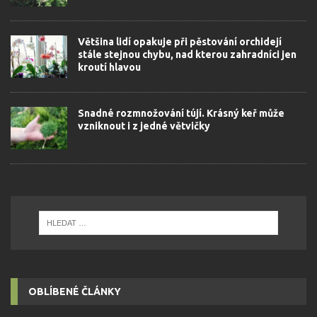
Většina lidí opakuje při pěstování orchidejí
stále stejnou chybu, nad kterou zahradníci jen
kroutí hlavou
Snadné rozmnožování tújí. Krásný keř může
vzniknout i z jedné větvičky
OBLÍBENÉ ČLÁNKY