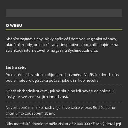
O WEBU
Sháníte zajímavé tipy jak vylepšit Váš domov? Originální nápady,
aktuální trendy, praktické rady i inspirativní fotografie najdete na
stránkách internetového magazínu
Bydlimeutulne.cz
.
Lidé a svět
Po extrémních vedrech přijde prudká změna: V příštích dnech nás
podle meteorologů čeká počasí, jaké už nikdo nečekal
57letý obchodník si všiml, jak se skupina lidí naváží do policie. Z
lásky ke své zemi se jich ihned zastal
Novorozené miminko našli v igelitové tašce v lese. Rodiče se ho
chtěli tímto způsobem zbavit
Díky mateřské dovolené měla získat až 2 000 000 Kč. Malý detail její