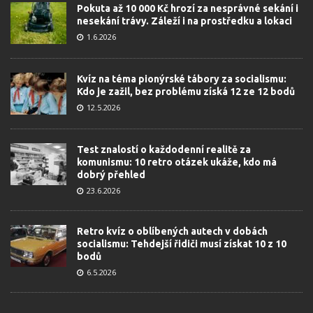
Pokuta až 10 000 Kč hrozí za nesprávné sekání i
nesekání trávy. Záleží i na prostředku a lokaci
1.6.2026
Kvíz na téma pionýrské tábory za socialismu:
Kdo je zažil, bez problému získá 12 ze 12 bodů
12.5.2026
Test znalostí o každodenní realitě za
komunismu: 10 retro otázek ukáže, kdo má
dobrý přehled
23.6.2026
Retro kvíz o oblíbených autech v dobách
socialismu: Tehdejší řidiči musí získat 10 z 10
bodů
6.5.2026