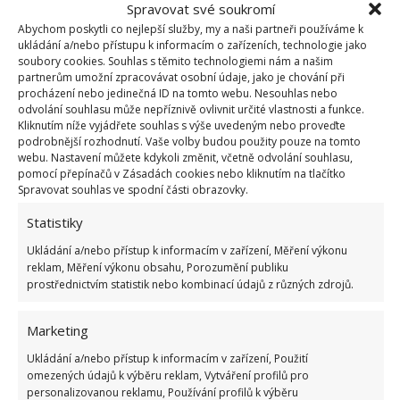
Rostlina dostane dekorativní tvar
Spravovat své soukromí
Budou odstraněny infikované výhonky
Abychom poskytli co nejlepší služby, my a naši partneři používáme k
ukládání a/nebo přístupu k informacím o zařízeních, technologie jako
Bude stimulován růst
soubory cookies. Souhlas s těmito technologiemi nám a našim
partnerům umožní zpracovávat osobní údaje, jako je chování při
procházení nebo jedinečná ID na tomto webu. Nesouhlas nebo
Provádějte tento postup vždy na jaře. Ořezávejte
odvolání souhlasu může nepříznivě ovlivnit určité vlastnosti a funkce.
přebytečné větvičky a snažte se rostlinu dostat do
Kliknutím níže vyjádřete souhlas s výše uvedeným nebo proveďte
podrobnější rozhodnutí. Vaše volby budou použity pouze na tomto
dokonale symetrického tvaru. Sukulenty během
webu. Nastavení můžete kdykoli změnit, včetně odvolání souhlasu,
prořezávání nepřesazujte. Z listů také bude vytékat
pomocí přepínačů v Zásadách cookies nebo kliknutím na tlačítko
Spravovat souhlas ve spodní části obrazovky.
bílá tekutina. Je to v pořádku a nemusíte se bát, že
jste něco udělali špatně.
Statistiky
Ukládání a/nebo přístup k informacím v zařízení, Měření výkonu
K práci používejte zahradnické nůžky a rukavice.
reklam, Měření výkonu obsahu, Porozumění publiku
Najděte dvě větve, které tvoří tvar písmena V.
prostřednictvím statistik nebo kombinací údajů z různých zdrojů.
Ustřihněte rostlinu přibližně 1-3 cm nad větvemi do
Marketing
tohoto tvaru. Stříhání provádějte lehce našikmo.
Odstraňte také větve z horní a boční strany stromu.
Ukládání a/nebo přístup k informacím v zařízení, Použití
omezených údajů k výběru reklam, Vytváření profilů pro
Suché a hnědé listy byste měli okamžitě odříznout.
personalizovanou reklamu, Používání profilů k výběru