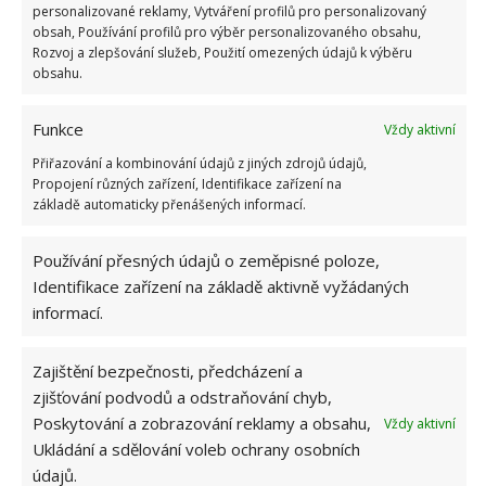
Odstraňte maximálně polovinu objemu rostliny,
personalizované reklamy, Vytváření profilů pro personalizovaný
obsah, Používání profilů pro výběr personalizovaného obsahu,
jelikož víc by mohlo vést k jejímu zániku.
Rozvoj a zlepšování služeb, Použití omezených údajů k výběru
obsahu.
Funkce
Vždy aktivní
Přiřazování a kombinování údajů z jiných zdrojů údajů,
Propojení různých zařízení, Identifikace zařízení na
základě automaticky přenášených informací.
Používání přesných údajů o zeměpisné poloze,
Identifikace zařízení na základě aktivně vyžádaných
informací.
Zajištění bezpečnosti, předcházení a
zjišťování podvodů a odstraňování chyb,
Poskytování a zobrazování reklamy a obsahu,
Vždy aktivní
Ukládání a sdělování voleb ochrany osobních
údajů.