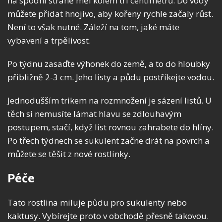
na spodní straně měl kolem tří centimetrů. Do vody
můžete přidat hnojivo, aby kořeny rychle začaly růst.
Není to však nutné. Záleží na tom, jaké máte
vybavení a trpělivost.
Po týdnu zasaďte výhonek do země, a to do hloubky
přibližně 2-3 cm. Jeho listy a půdu postříkejte vodou.
Jednodušším trikem na rozmnožení je sázení listů. U
těch si nemusíte lámat hlavu se zdlouhavým
postupem, stačí, když list rovnou zahrabete do hlíny.
Po třech týdnech se sukulent začne drát na povrch a
můžete se těšit z nové rostlinky.
Péče
Tato rostlina miluje půdu pro sukulenty nebo
kaktusy. Vybírejte proto v obchodě přesně takovou.