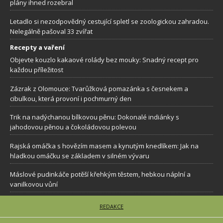
plány ihned rozebral
Letadlo si nezodpovědný cestující spletl se zoologickou zahradou.
Nelegálně pašoval 33 zvířat
Recepty a vaření
Objevte kouzlo kakaové rolády bez mouky: Snadný recept pro
každou příležitost
Zázrak z Olomouce: Tvarůžková pomazánka s česnekem a
cibulkou, která provoní i pochmurný den
Trik na nadýchanou bílkovou pěnu: Dokonalé indiánky s
jahodovou pěnou a čokoládovou polevou
Rajská omáčka s hovězím masem a kynutým knedlíkem: Jak na
hladkou omáčku se základem v silném vývaru
Máslové pudinkáče potěší křehkým těstem, hebkou náplní a
vanilkovou vůní
REDAKCE