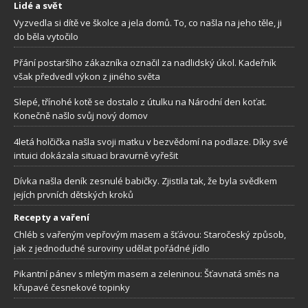
Lidé a svět
Vyzvedla si dítě ve školce a jela domů. To, co našla na jeho těle, ji
do běla vytočilo
Přání postaršího zákazníka označil za nadlidský úkol. Kadeřník
však předvedl výkon z jiného světa
Slepé, třínohé kotě se dostalo z útulku na Národní den koťat.
Konečně našlo svůj nový domov
4letá holčička našla svoji matku v bezvědomí na podlaze. Díky své
intuici dokázala situaci bravurně vyřešit
Dívka našla deník zesnulé babičky. Zjistila tak, že byla svědkem
jejích prvních dětských kroků
Recepty a vaření
Chléb s vařeným vepřovým masem a šťávou: Staročeský způsob,
jak z jednoduché suroviny udělat pořádné jídlo
Pikantní pánev s mletým masem a zeleninou: Šťavnatá směs na
křupavé česnekové topinky