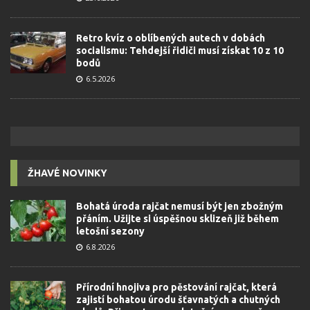
Retro kvíz o oblíbených autech v dobách
socialismu: Tehdejší řidiči musí získat 10 z 10
bodů
6.5.2026
ŽHAVÉ NOVINKY
Bohatá úroda rajčat nemusí být jen zbožným
přáním. Užijte si úspěšnou sklizeň již během
letošní sezony
6.8.2026
Přírodní hnojiva pro pěstování rajčat, která
zajistí bohatou úrodu šťavnatých a chutných