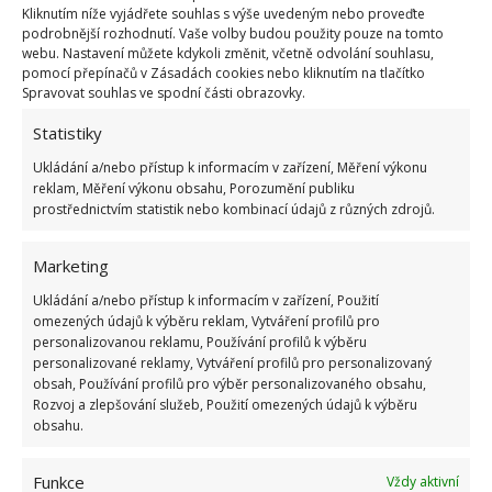
hnojivo.
Kliknutím níže vyjádřete souhlas s výše uvedeným nebo proveďte
podrobnější rozhodnutí. Vaše volby budou použity pouze na tomto
webu. Nastavení můžete kdykoli změnit, včetně odvolání souhlasu,
pomocí přepínačů v Zásadách cookies nebo kliknutím na tlačítko
Spravovat souhlas ve spodní části obrazovky.
Statistiky
Ukládání a/nebo přístup k informacím v zařízení, Měření výkonu
reklam, Měření výkonu obsahu, Porozumění publiku
prostřednictvím statistik nebo kombinací údajů z různých zdrojů.
Marketing
Ukládání a/nebo přístup k informacím v zařízení, Použití
omezených údajů k výběru reklam, Vytváření profilů pro
personalizovanou reklamu, Používání profilů k výběru
personalizované reklamy, Vytváření profilů pro personalizovaný
obsah, Používání profilů pro výběr personalizovaného obsahu,
Mnoho lidí neví, že rajčatům může prospět také
Rozvoj a zlepšování služeb, Použití omezených údajů k výběru
použitím hnoje zvířecího původu, zejména slepic a
obsahu.
králíků, u nich je vhodné, aby jejich strava byla
bohatá na vojtěšku. V neposlední řadě, pokud doma
Funkce
Vždy aktivní