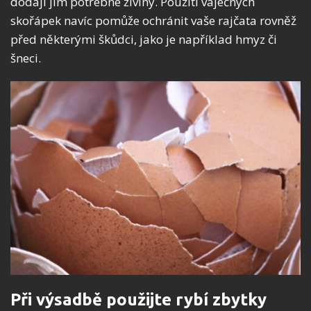
dodají jim potřebné živiny. Použití vaječných
skořápek navíc pomůže ochránit vaše rajčata rovněž
před některými škůdci, jako je například hmyz či
šneci.
Při výsadbě použijte rybí zbytky