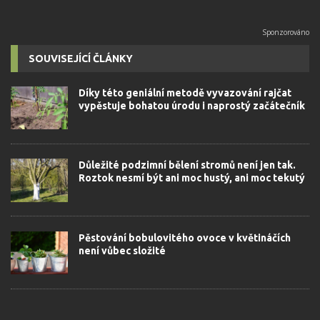
SOUVISEJÍCÍ ČLÁNKY
Díky této geniální metodě vyvazování rajčat
vypěstuje bohatou úrodu i naprostý začátečník
Důležité podzimní bělení stromů není jen tak.
Roztok nesmí být ani moc hustý, ani moc tekutý
Pěstování bobulovitého ovoce v květináčích
není vůbec složité