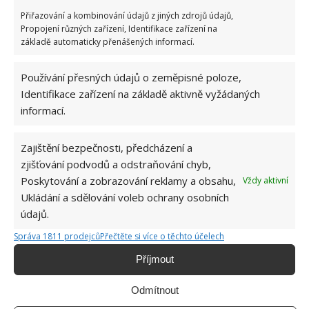
topíte dřevem, můžete rajčatům prospět také
Přiřazování a kombinování údajů z jiných zdrojů údajů,
dřevěným popelem. Tento popel totiž obsahuje
Propojení různých zařízení, Identifikace zařízení na
základě automaticky přenášených informací.
velké množství draslíku, a pokud ho zkombinujete
ještě s humusem či kompostem, budou mít vaše
Používání přesných údajů o zeměpisné poloze,
rajčata všechny potřebné živiny.
Identifikace zařízení na základě aktivně vyžádaných
informací.
Fotografie: Pixabay, Freepik
Zajištění bezpečnosti, předcházení a
zjišťování podvodů a odstraňování chyb,
Poskytování a zobrazování reklamy a obsahu,
Vždy aktivní
Ukládání a sdělování voleb ochrany osobních
údajů.
Správa 1811 prodejců
Přečtěte si více o těchto účelech
Příjmout
Odmítnout