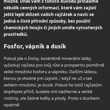
možné. Dnes vám z tohoto důvodu přinášíme
několik cenných informací, které vám zajistí
ještě lepší sklizeň vašich rajčátek a navíc se
jedná o čistě přírodní způsoby, bez použití
chemických hnojiv či jiných uměle vytvořených
prostředků.
Fosfor, vápník a dusík
Pokud jde o živiny, konkrétně minerální látky,
vyžadují rajčata pro svůj růst a prosperitu poměrně
velké množství fosforu a vápníku. Dalším látkou,
kterou je vhodné jim zajistit, i když ne už v tak
velkém množství, je dusík. Pokud ho totiž rajčatům
dopřejete příliš, budete mít nádherné a veliké
rostliny, ale žádné květy a plody. Proto s dusíkem
opatrně.