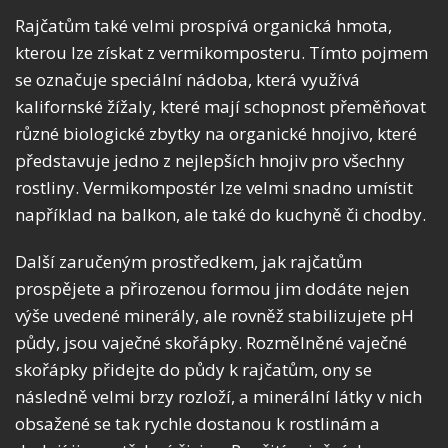
Rajčatům také velmi prospívá organická hmota,
kterou lze získat z vermikomposteru. Tímto pojmem
se označuje speciální nádoba, která využívá
kalifornské žížaly, které mají schopnost přeměňovat
různé biologické zbytky na organické hnojivo, které
představuje jedno z nejlepších hnojiv pro všechny
rostliny. Vermikompostér lze velmi snadno umístit
například na balkon, ale také do kuchyně či chodby.
Další zaručeným prostředkem, jak rajčatům
prospějete a přirozenou formou jim dodáte nejen
výše uvedené minerály, ale rovněž stabilizujete pH
půdy, jsou vaječné skořápky. Rozmělněné vaječné
skořápky přidejte do půdy k rajčatům, ony se
následně velmi brzy rozloží, a minerální látky v nich
obsažené se tak rychle dostanou k rostlinám a