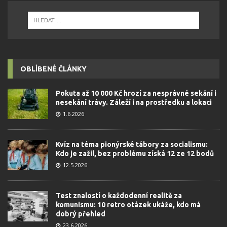
OBLÍBENÉ ČLÁNKY
Pokuta až 10 000 Kč hrozí za nesprávné sekání i
nesekání trávy. Záleží i na prostředku a lokaci
1.6.2026
Kvíz na téma pionýrské tábory za socialismu:
Kdo je zažil, bez problému získá 12 ze 12 bodů
12.5.2026
Test znalostí o každodenní realitě za
komunismu: 10 retro otázek ukáže, kdo má
dobrý přehled
23.6.2026