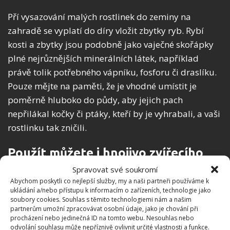
Pří vysazování malých rostlinek do zeminy na
zahradě se vyplatí do díry vložit zbytky ryb. Rybí
kosti a zbytky jsou podobně jako vaječné skořápky
plné nejrůznějších minerálních látek, například
právě tolik potřebného vápníku, fosforu či draslíku.
Pouze mějte na paměti, že je vhodné umístit je
poměrně hluboko do půdy, aby jejich pach
nepřilákal kočky či ptáky, kteří by je vyhrabali, a vaši
rostlinku tak zničili.
Použít můžete i hnojivo zvířecího
původu, kávu či dřevěný popel
Spravovat své soukromí
Abychom poskytli co nejlepší služby, my a naši partneři používáme k
ukládání a/nebo přístupu k informacím o zařízeních, technologie jako
Milovníci kávy mohou do půdy k rajčatům
soubory cookies. Souhlas s těmito technologiemi nám a našim
pravidelně přidávat kávovou sedlinu, která bude
partnerům umožní zpracovávat osobní údaje, jako je chování při
procházení nebo jedinečná ID na tomto webu. Nesouhlas nebo
v půdě rovněž působit jako pomalu se uvolňující
odvolání souhlasu může nepříznivě ovlivnit určité vlastnosti a funkce.