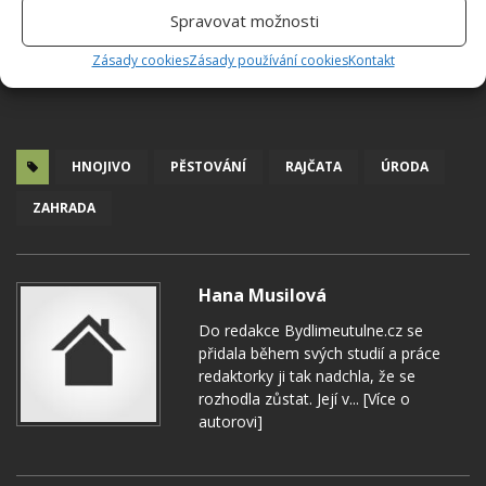
Spravovat možnosti
Zásady cookies
Zásady používání cookies
Kontakt
HNOJIVO
PĚSTOVÁNÍ
RAJČATA
ÚRODA
ZAHRADA
Hana Musilová
Do redakce Bydlimeutulne.cz se
přidala během svých studií a práce
redaktorky ji tak nadchla, že se
rozhodla zůstat. Její v...
[Více o
autorovi]