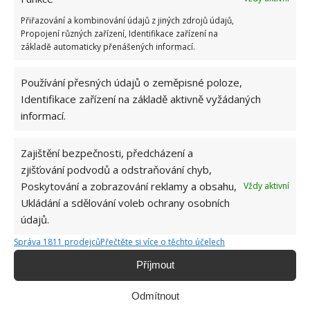
navařte také panty a systém otevírání víka. A
Přiřazování a kombinování údajů z jiných zdrojů údajů,
připevněte ke grilu. V tu chvíli je i to hotové.
Propojení různých zařízení, Identifikace zařízení na
základě automaticky přenášených informací.
Používání přesných údajů o zeměpisné poloze,
Identifikace zařízení na základě aktivně vyžádaných
informací.
Zajištění bezpečnosti, předcházení a
zjišťování podvodů a odstraňování chyb,
Poskytování a zobrazování reklamy a obsahu,
Vždy aktivní
Ukládání a sdělování voleb ochrany osobních
údajů.
Správa 1811 prodejců
Přečtěte si více o těchto účelech
Příjmout
Odmítnout