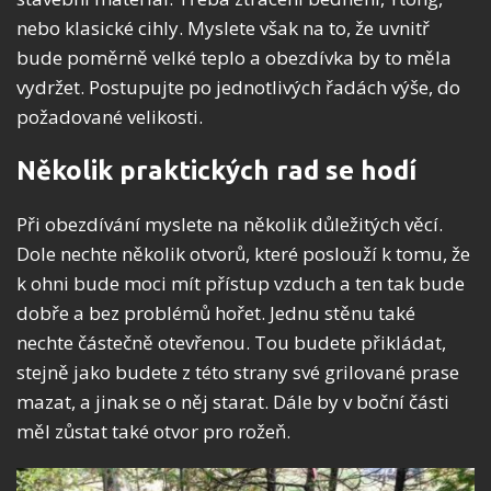
nebo klasické cihly. Myslete však na to, že uvnitř
bude poměrně velké teplo a obezdívka by to měla
vydržet. Postupujte po jednotlivých řadách výše, do
požadované velikosti.
Několik praktických rad se hodí
Při obezdívání myslete na několik důležitých věcí.
Dole nechte několik otvorů, které poslouží k tomu, že
k ohni bude moci mít přístup vzduch a ten tak bude
dobře a bez problémů hořet. Jednu stěnu také
nechte částečně otevřenou. Tou budete přikládat,
stejně jako budete z této strany své grilované prase
mazat, a jinak se o něj starat. Dále by v boční části
měl zůstat také otvor pro rožeň.