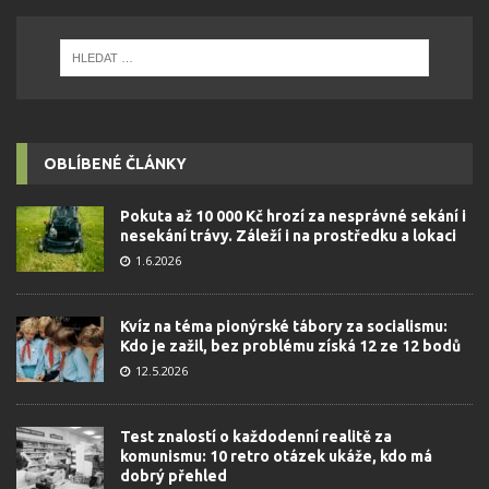
OBLÍBENÉ ČLÁNKY
Pokuta až 10 000 Kč hrozí za nesprávné sekání i
nesekání trávy. Záleží i na prostředku a lokaci
1.6.2026
Kvíz na téma pionýrské tábory za socialismu:
Kdo je zažil, bez problému získá 12 ze 12 bodů
12.5.2026
Test znalostí o každodenní realitě za
komunismu: 10 retro otázek ukáže, kdo má
dobrý přehled