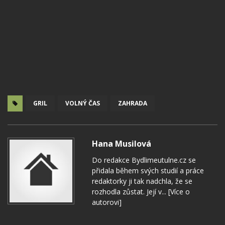
GRIL
VOLNÝ ČAS
ZAHRADA
Hana Musilová
Do redakce Bydlimeutulne.cz se
přidala během svých studií a práce
redaktorky ji tak nadchla, že se
rozhodla zůstat. Její v...
[Více o
autorovi]