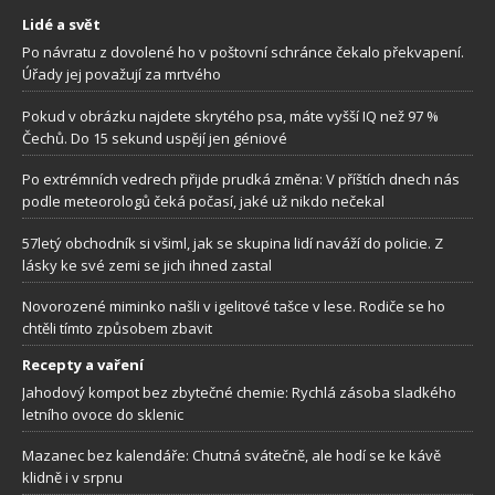
Lidé a svět
Po návratu z dovolené ho v poštovní schránce čekalo překvapení.
Úřady jej považují za mrtvého
Pokud v obrázku najdete skrytého psa, máte vyšší IQ než 97 %
Čechů. Do 15 sekund uspějí jen géniové
Po extrémních vedrech přijde prudká změna: V příštích dnech nás
podle meteorologů čeká počasí, jaké už nikdo nečekal
57letý obchodník si všiml, jak se skupina lidí naváží do policie. Z
lásky ke své zemi se jich ihned zastal
Novorozené miminko našli v igelitové tašce v lese. Rodiče se ho
chtěli tímto způsobem zbavit
Recepty a vaření
Jahodový kompot bez zbytečné chemie: Rychlá zásoba sladkého
letního ovoce do sklenic
Mazanec bez kalendáře: Chutná svátečně, ale hodí se ke kávě
klidně i v srpnu