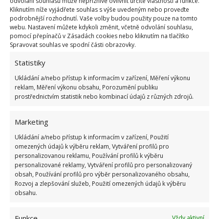
odvolání souhlasu může nepříznivě ovlivnit určité vlastnosti a funkce.
Kliknutím níže vyjádřete souhlas s výše uvedeným nebo proveďte
podrobnější rozhodnutí. Vaše volby budou použity pouze na tomto
webu. Nastavení můžete kdykoli změnit, včetně odvolání souhlasu,
pomocí přepínačů v Zásadách cookies nebo kliknutím na tlačítko
Spravovat souhlas ve spodní části obrazovky.
Statistiky
Ukládání a/nebo přístup k informacím v zařízení, Měření výkonu
reklam, Měření výkonu obsahu, Porozumění publiku
prostřednictvím statistik nebo kombinací údajů z různých zdrojů.
Marketing
Už jenom víko
Ukládání a/nebo přístup k informacím v zařízení, Použití
omezených údajů k výběru reklam, Vytváření profilů pro
Aby se vám podařilo lépe, udržet potřebné teplo, je
personalizovanou reklamu, Používání profilů k výběru
personalizované reklamy, Vytváření profilů pro personalizovaný
vhodné váš gril vybavit také víkem. I tady se dá
obsah, Používání profilů pro výběr personalizovaného obsahu,
použít to, co máte běžně na své zahradě. V tomto
Rozvoj a zlepšování služeb, Použití omezených údajů k výběru
obsahu.
případě použijeme starý sud. Ten rozřízněte na
polovinu, v případě potřeby svařte a následně
Funkce
Vždy aktivní