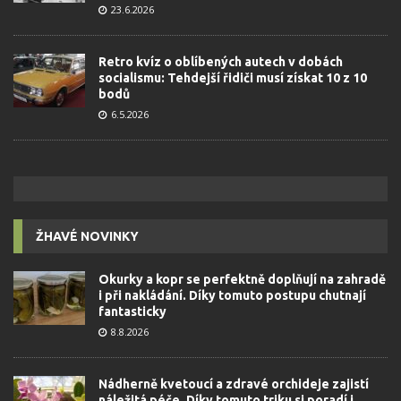
23.6.2026
Retro kvíz o oblíbených autech v dobách
socialismu: Tehdejší řidiči musí získat 10 z 10
bodů
6.5.2026
ŽHAVÉ NOVINKY
Okurky a kopr se perfektně doplňují na zahradě
i při nakládání. Díky tomuto postupu chutnají
fantasticky
8.8.2026
Nádherně kvetoucí a zdravé orchideje zajistí
náležitá péče. Díky tomuto triku si poradí i