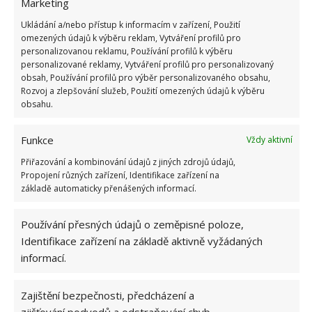
koštěte menších rozměrů (1x týdně).
Marketing
Mýdlový roztok s jedlou sodou: proti plísním a
Ukládání a/nebo přístup k informacím v zařízení, Použití
omezených údajů k výběru reklam, Vytváření profilů pro
rostlinným chorobám si připravte roztok z 50
personalizovanou reklamu, Používání profilů k výběru
gramů jedlé sody, 10 litrů vody a 50 gramů
personalizované reklamy, Vytváření profilů pro personalizovaný
mýdla.
obsah, Používání profilů pro výběr personalizovaného obsahu,
Rozvoj a zlepšování služeb, Použití omezených údajů k výběru
obsahu.
Zdroj: GardeningKnowHow
Funkce
Vždy aktivní
Přiřazování a kombinování údajů z jiných zdrojů údajů,
Propojení různých zařízení, Identifikace zařízení na
základě automaticky přenášených informací.
Používání přesných údajů o zeměpisné poloze,
Identifikace zařízení na základě aktivně vyžádaných
informací.
Zajištění bezpečnosti, předcházení a
zjišťování podvodů a odstraňování chyb,