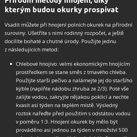
Přírodní metody hnojení, díky
kterým budou okurky prospívat
Vsadit můžete při hnojení polních okurek na přírodní
suroviny. Ušetříte s nimi rodinný rozpočet, a ještě
docílíte bohaté a chutné úrody. Použijte jednu
z následujících metod:
Chlebové hnojivo: velmi ekonomickým hnojícím
prostředkem se stane směs z tmavého chleba.
Použijte starší pečivo a nalámejte jej do staršího
kýble (naplňte nádobu zhruba ze 2/3). Poté vše
zalijte vodou, zakryjte nějakou poklicí a nechte
kvasit asi týden na teplém místě. Výsledný
roztok nařeďte před použitím s odstátou vodou
v poměru 1:3. Hnojení okurek by mělo být
prováděno asi jednou za týden v množství 500