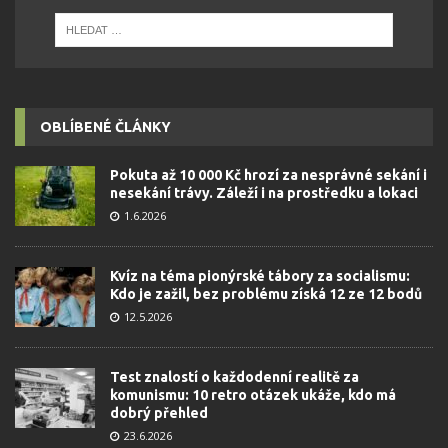
OBLÍBENÉ ČLÁNKY
Pokuta až 10 000 Kč hrozí za nesprávné sekání i
nesekání trávy. Záleží i na prostředku a lokaci
1.6.2026
Kvíz na téma pionýrské tábory za socialismu:
Kdo je zažil, bez problému získá 12 ze 12 bodů
12.5.2026
Test znalostí o každodenní realitě za
komunismu: 10 retro otázek ukáže, kdo má
dobrý přehled
23.6.2026