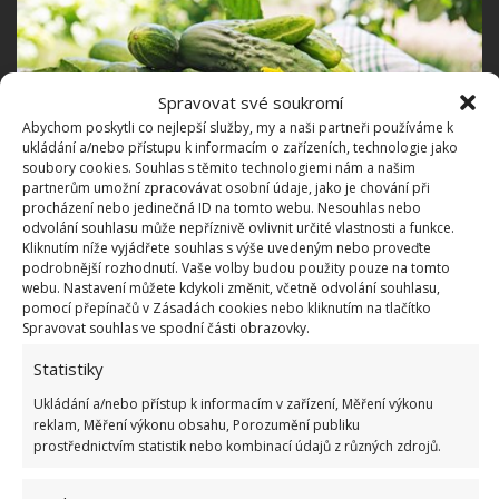
Spravovat své soukromí
Abychom poskytli co nejlepší služby, my a naši partneři používáme k
ukládání a/nebo přístupu k informacím o zařízeních, technologie jako
soubory cookies. Souhlas s těmito technologiemi nám a našim
partnerům umožní zpracovávat osobní údaje, jako je chování při
Fotografie: Freepik
procházení nebo jedinečná ID na tomto webu. Nesouhlas nebo
odvolání souhlasu může nepříznivě ovlivnit určité vlastnosti a funkce.
Jaké roztoky použít proti
Kliknutím níže vyjádřete souhlas s výše uvedeným nebo proveďte
rostlinným chorobám a plísním?
podrobnější rozhodnutí. Vaše volby budou použity pouze na tomto
webu. Nastavení můžete kdykoli změnit, včetně odvolání souhlasu,
pomocí přepínačů v Zásadách cookies nebo kliknutím na tlačítko
Někdy mohou pěstované plodiny napadnout i
Spravovat souhlas ve spodní části obrazovky.
plísně. Proti těm snadno zabojujete s těmito roztoky:
Statistiky
Ukládání a/nebo přístup k informacím v zařízení, Měření výkonu
Jogurtová směs: klasický bílý jogurt smíchejte
reklam, Měření výkonu obsahu, Porozumění publiku
s vodou v poměru 1:1 a aplikujte na okurky buď
prostřednictvím statistik nebo kombinací údajů z různých zdrojů.
pomocí rozprašovače nebo namočeného