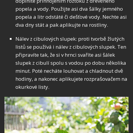
doplníte přihnojením roztoku z dřevěného
popela a vody. Použijte asi dva šálky jemného
popela a litr odstáté či dešťové vody. Nechte asi
dva dny stát a pak aplikujte na rostliny.
Nálev z cibulových slupek: proti tvorbě žlutých
listů se používá i nálev z cibulových slupek. Ten
připravíte tak, že si v hrnci svaříte asi šálek
slupek z cibulí spolu s vodou po dobu několika
minut. Poté necháte louhovat a chladnout dvě
hodiny, a nakonec aplikujete rozprašovačem na
okurkové listy.