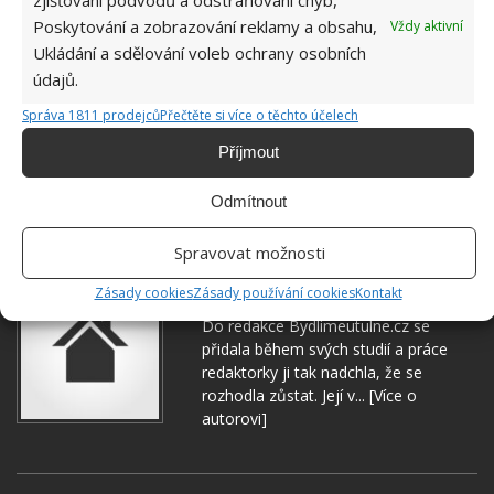
Poskytování a zobrazování reklamy a obsahu,
Vždy aktivní
Ukládání a sdělování voleb ochrany osobních
údajů.
Správa 1811 prodejců
Přečtěte si více o těchto účelech
Příjmout
OKURKY
PĚSTOVÁNÍ
ZAHRADA
ZELENINA
Odmítnout
Spravovat možnosti
Hana Musilová
Zásady cookies
Zásady používání cookies
Kontakt
Do redakce Bydlimeutulne.cz se
přidala během svých studií a práce
redaktorky ji tak nadchla, že se
rozhodla zůstat. Její v...
[Více o
autorovi]