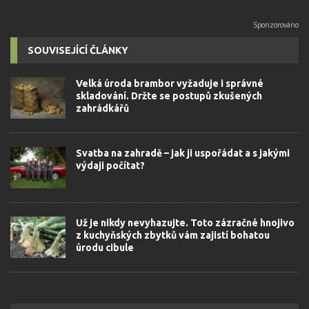
SOUVISEJÍCÍ ČLÁNKY
Velká úroda brambor vyžaduje i správné
skladování. Držte se postupů zkušených
zahrádkářů
Svatba na zahradě – jak ji uspořádat a s jakými
výdaji počítat?
Už je nikdy nevyhazujte. Toto zázračné hnojivo
z kuchyňských zbytků vám zajistí bohatou
úrodu cibule