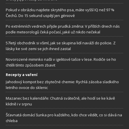
Pokud v obrázku najdete skrytého psa, máte vyšší IQ než 97 %
Čechů. Do 15 sekund uspějí jen géniové
Po extrémních vedrech přijde prudká změna: V příštích dnech nás
podle meteorologů čeká počasí, jaké už nikdo nečekal
57letý obchodník si všiml, jak se skupina lidí naváží do policie. Z
lásky ke své zemi se jich ihned zastal
Novorozené miminko našli v igelitové tašce v lese. Rodiče se ho
chtěli tímto způsobem zbavit
Recepty a vaření
Jahodový kompot bez zbytečné chemie: Rychlá zásoba sladkého
letního ovoce do sklenic
Mazanec bez kalendáře: Chutná svátečně, ale hodí se ke kávě
klidně i v srpnu
Šťavnatá domácí šunka pro každého, kdo chce vědět, co si dává na
chleba