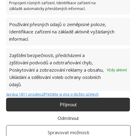
Přírodní hnojiva pro pěstování rajčat, která
Propojení různých zařízení, Identifikace zařízení na
zajistí bohatou úrodu šťavnatých a chutných
základě automaticky přenášených informací.
plodů. Připravte se na letošní sezonu včas
6.8.2026
Používání přesných údajů o zeměpisné poloze,
Identifikace zařízení na základě aktivně vyžádaných
informací.
Zajištění bezpečnosti, předcházení a
zjišťování podvodů a odstraňování chyb,
Poskytování a zobrazování reklamy a obsahu,
Vždy aktivní
O WEBU
Ukládání a sdělování voleb ochrany osobních
údajů.
Sháníte zajímavé tipy jak vylepšit Váš domov? Originální nápady,
Správa 1811 prodejců
Přečtěte si více o těchto účelech
aktuální trendy, praktické rady i inspirativní fotografie najdete na
stránkách internetového magazínu
Bydlimeutulne.cz
.
Příjmout
Odmítnout
Lidé a svět
Vyzvedla si dítě ve školce a jela domů. To, co našla na jeho těle, ji
Spravovat možnosti
do běla vytočilo