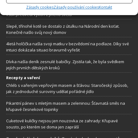
Zásady cookies
Zásady používání cookies
Kontakt
Přání postaršího zákazníka označil za nadlidský úkol. Kadeřník
však předvedl výkon z jiného světa
Slepé, třínohé kotě se dostalo z útulku na Národní den koťat.
Konečně našlo svůj nový domov
4letá holčička našla svoji matku v bezvědomí na podlaze. Díky své
intuici dokázala situaci bravurně vyřešit
Dívka našla deník zesnulé babičky. Zjistila tak, že byla svědkem
jejích prvních dětských kroků
Recepty a vaření
Chléb s vařeným vepřovým masem a šťávou: Staročeský způsob,
jak z jednoduché suroviny udělat pořádné jídlo
Pikantní pánev s mletým masem a zeleninou: Šťavnatá směs na
křupavé česnekové topinky
Cuketové kuličky nejsou jen nouzovka ze zahrady: Křupavé
sousto, po kterém se doma jen zapráší