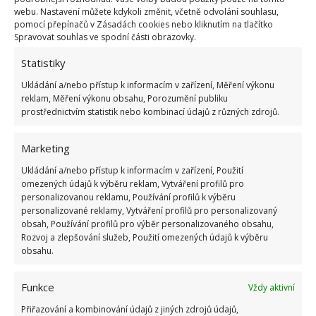
bodů
webu. Nastavení můžete kdykoli změnit, včetně odvolání souhlasu,
6.5.2026
pomocí přepínačů v Zásadách cookies nebo kliknutím na tlačítko
Spravovat souhlas ve spodní části obrazovky.
Statistiky
Ukládání a/nebo přístup k informacím v zařízení, Měření výkonu
reklam, Měření výkonu obsahu, Porozumění publiku
prostřednictvím statistik nebo kombinací údajů z různých zdrojů.
ŽHAVÉ NOVINKY
Marketing
Profesionální zahradnice vytvořila přehled
nejnebezpečnějších škůdců rostlin a postupy,
Ukládání a/nebo přístup k informacím v zařízení, Použití
jak se jich rychle zbavit
omezených údajů k výběru reklam, Vytváření profilů pro
6.8.2026
personalizovanou reklamu, Používání profilů k výběru
personalizované reklamy, Vytváření profilů pro personalizovaný
obsah, Používání profilů pro výběr personalizovaného obsahu,
Bohatá úroda rajčat nemusí být jen zbožným
Rozvoj a zlepšování služeb, Použití omezených údajů k výběru
přáním. Užijte si úspěšnou sklizeň již během
obsahu.
letošní sezony
6.8.2026
Funkce
Vždy aktivní
Přiřazování a kombinování údajů z jiných zdrojů údajů,