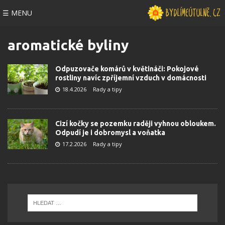
☰ MENU
aromatické byliny
Odpuzovače komárů v květináči: Pokojové
rostliny navíc zpříjemní vzduch v domácnosti
18.4.2026
Rady a tipy
Cizí kočky se pozemku raději vyhnou obloukem.
Odpudí je i dobromysl a voňatka
17.2.2026
Rady a tipy