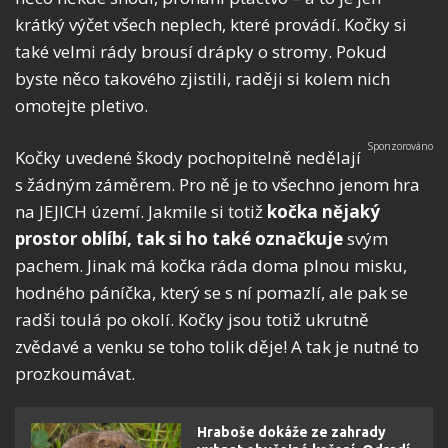
krátký výčet všech neplech, které provádí. Kočky si
také velmi rády brousí drápky o stromy. Pokud
byste něco takového zjistili, raději si kolem nich
omotejte pletivo.
Kočky uvedené škody pochopitelně nedělají
s žádným záměrem. Pro ně je to všechno jenom hra
na JEJICH území. Jakmile si totiž
kočka nějaký
prostor oblíbí, tak si ho také označkuje
svým
pachem. Jinak má kočka ráda doma plnou misku,
hodného páníčka, který se s ní pomazlí, ale pak se
radši toulá po okolí. Kočky jsou totiž ukrutně
zvědavé a venku se toho tolik děje! A tak je nutné to
prozkoumávat.
Hraboše dokáže ze zahrady