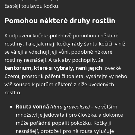
častěji toulavou kočku.
Pomohou některé druhy rostlin
K odpuzení koček spolehlivě pomohou i některé
rostliny. Tak, jak mají kočky rády šantu kočičí, v níž
se válejí a vdechují její vůní, podobně některé
rostliny nesnášejí. A tak aby pochopily, že
teritorium, které si vybraly, není jejich
lovecké
území, prostor k páření či toaleta, vysázejte vy nebo
váš soused k plotům některé z níže uvedených
rostlin.
Routa vonná
(Ruta graveolens)
– ve větším
množství je jedovatá i pro člověka, a dokonce
může pořádně popálit pokožku. Kočky ji
nesnášejí, protože i pro ně routa vylučuje