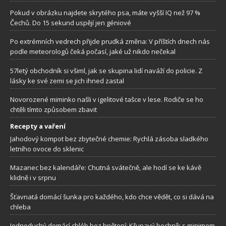
Pokud v obrázku najdete skrytého psa, máte vyšší IQ než 97 %
Čechů. Do 15 sekund uspějí jen géniové
Po extrémních vedrech přijde prudká změna: V příštích dnech nás
podle meteorologů čeká počasí, jaké už nikdo nečekal
57letý obchodník si všiml, jak se skupina lidí naváží do policie. Z
lásky ke své zemi se jich ihned zastal
Novorozené miminko našli v igelitové tašce v lese. Rodiče se ho
chtěli tímto způsobem zbavit
Recepty a vaření
Jahodový kompot bez zbytečné chemie: Rychlá zásoba sladkého
letního ovoce do sklenic
Mazanec bez kalendáře: Chutná svátečně, ale hodí se ke kávě
klidně i v srpnu
Šťavnatá domácí šunka pro každého, kdo chce vědět, co si dává na
chleba
Jednoduchý domácí chléb bez hnětení: Křupavý bochník s minimem