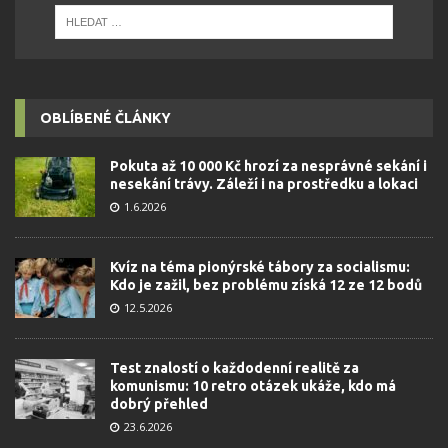
OBLÍBENÉ ČLÁNKY
Pokuta až 10 000 Kč hrozí za nesprávné sekání i
nesekání trávy. Záleží i na prostředku a lokaci
1.6.2026
Kvíz na téma pionýrské tábory za socialismu:
Kdo je zažil, bez problému získá 12 ze 12 bodů
12.5.2026
Test znalostí o každodenní realitě za
komunismu: 10 retro otázek ukáže, kdo má
dobrý přehled
23.6.2026