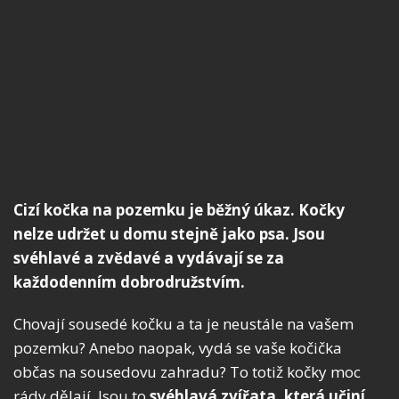
Cizí kočka na pozemku je běžný úkaz. Kočky
nelze udržet u domu stejně jako psa. Jsou
svéhlavé a zvědavé a vydávají se za
každodenním dobrodružstvím.
Chovají sousedé kočku a ta je neustále na vašem
pozemku? Anebo naopak, vydá se vaše kočička
občas na sousedovu zahradu? To totiž kočky moc
rády dělají. Jsou to
svéhlavá zvířata, která učiní