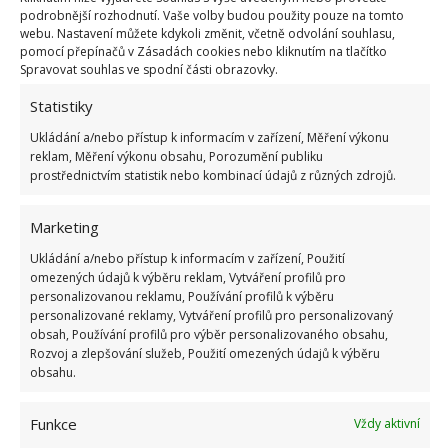
podrobnější rozhodnutí. Vaše volby budou použity pouze na tomto
webu. Nastavení můžete kdykoli změnit, včetně odvolání souhlasu,
pomocí přepínačů v Zásadách cookies nebo kliknutím na tlačítko
Spravovat souhlas ve spodní části obrazovky.
Statistiky
Ukládání a/nebo přístup k informacím v zařízení, Měření výkonu
reklam, Měření výkonu obsahu, Porozumění publiku
prostřednictvím statistik nebo kombinací údajů z různých zdrojů.
Fotografie: Pixabay
Marketing
Zmíněné rostliny můžete také vysadit do květináčů a
Ukládání a/nebo přístup k informacím v zařízení, Použití
omezených údajů k výběru reklam, Vytváření profilů pro
přenášet je podle potřeby i na jiná místa. Třeba
personalizovanou reklamu, Používání profilů k výběru
mezi záhonky, což je velmi praktické řešení. Na
personalizované reklamy, Vytváření profilů pro personalizovaný
obsah, Používání profilů pro výběr personalizovaného obsahu,
BydlímeÚtulně jsme v minulosti také sepsali
Rozvoj a zlepšování služeb, Použití omezených údajů k výběru
informace o tom, podle jakých příznaků můžete
obsahu.
poznat, že
kočka má parazity
.
Funkce
Vždy aktivní
Zdroje:
NKZ
,
CSNiceGarden
,
VetexPlainsPets