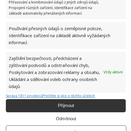
Přiřazování a kombinování údajů z jiných zdrojů údajů,
Propojení různých zařízení, Identifikace zařízení na
základě automaticky přenášených informací.
Používání přesných údajů o zeměpisné poloze,
Identifikace zařízení na základě aktivně vyžádaných
informací.
Zajištění bezpečnosti, předcházení a
zjišťování podvodů a odstraňování chyb,
Poskytování a zobrazování reklamy a obsahu,
Vždy aktivní
Ukládání a sdělování voleb ochrany osobních
údajů.
Správa 1811 prodejců
Přečtěte si více o těchto účelech
Příjmout
Odmítnout
AROMATICKÉ BYLINY
KOČKA