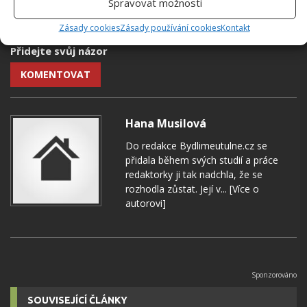
Spravovat možnosti
PŘÍRODNÍ ODPUZOVAČE
Zásady cookies
Zásady používání cookies
Kontakt
Přidejte svůj názor
KOMENTOVAT
Hana Musilová
Do redakce Bydlimeutulne.cz se
přidala během svých studií a práce
redaktorky ji tak nadchla, že se
rozhodla zůstat. Její v...
[Více o
autorovi]
SOUVISEJÍCÍ ČLÁNKY