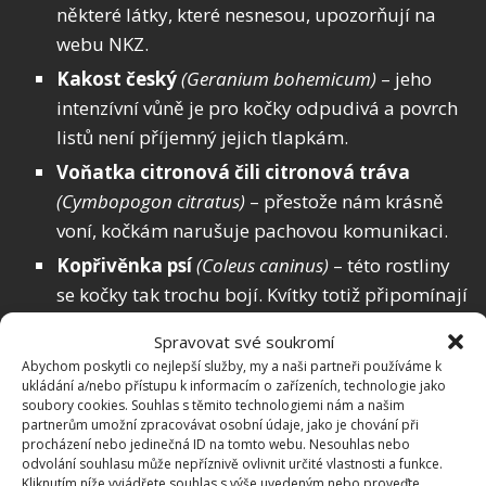
některé látky, které nesnesou, upozorňují na
webu NKZ.
Kakost český
(Geranium bohemicum)
– jeho
intenzívní vůně je pro kočky odpudivá a povrch
listů není příjemný jejich tlapkám.
Voňatka citronová
čili citronová tráva
(Cymbopogon citratus)
– přestože nám krásně
voní, kočkám narušuje pachovou komunikaci.
Kopřivěnka psí
(Coleus caninus)
– této rostliny
se kočky tak trochu bojí. Kvítky totiž připomínají
psí zápach.
Spravovat své soukromí
Dobromysl obecná
(Origanum vulgare) –
Abychom poskytli co nejlepší služby, my a naši partneři používáme k
přestože lidé ji v kuchyni milují, její vonná silice
ukládání a/nebo přístupu k informacím o zařízeních, technologie jako
soubory cookies. Souhlas s těmito technologiemi nám a našim
carvacol působí na kočičí čich jako alergen.
partnerům umožní zpracovávat osobní údaje, jako je chování při
procházení nebo jedinečná ID na tomto webu. Nesouhlas nebo
odvolání souhlasu může nepříznivě ovlivnit určité vlastnosti a funkce.
Kliknutím níže vyjádřete souhlas s výše uvedeným nebo proveďte