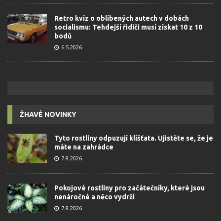
Retro kvíz o oblíbených autech v dobách
socialismu: Tehdejší řidiči musí získat 10 z 10
bodů
6.5.2026
ŽHAVÉ NOVINKY
Tyto rostliny odpuzují klíšťata. Ujistěte se, že je
máte na zahrádce
7.8.2026
Pokojové rostliny pro začátečníky, které jsou
nenáročné a něco vydrží
7.8.2026