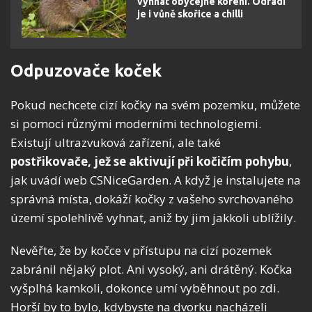
vyhnat obyčejné koření. Odradí
je i vůně skořice a chilli
Odpuzovače koček
Pokud nechcete cizí kočky na svém pozemku, můžete
si pomoci různými moderními technologiemi.
Existují ultrazvuková zařízení, ale také
postřikovače, jež se aktivují při kočičím pohybu
,
jak uvádí web CSNiceGarden. A když je instalujete na
správná místa, dokáží kočky z vašeho svrchovaného
území spolehlivě vyhnat, aniž by jim jakkoli ublížily.
Nevěřte, že by kočce v přístupu na cizí pozemek
zabránil nějaký plot. Ani vysoký, ani drátěný. Kočka
vyšplhá kamkoli, dokonce umí vyběhnout po zdi.
Horší by to bylo, kdybyste na dvorku nacházeli