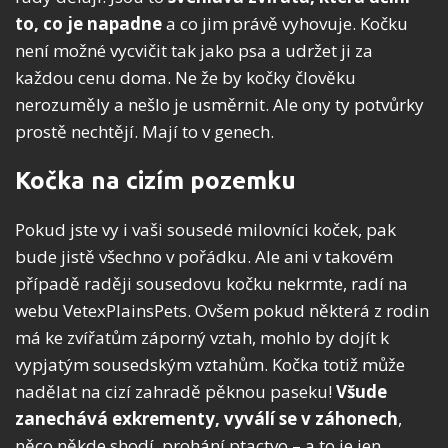
to, co je napadne
a co jim právě vyhovuje. Kočku
není možné vycvičit tak jako psa a udržet ji za
každou cenu doma. Ne že by kočky člověku
nerozuměly a nešlo je usměrnit. Ale ony ty potvůrky
prostě nechtějí. Mají to v genech.
Kočka na cizím pozemku
Pokud jste vy i vaši sousedé milovníci koček, pak
bude jistě všechno v pořádku. Ale ani v takovém
případě raději sousedovu kočku nekrmte, radí na
webu VetexPlainsPets. Ovšem pokud některá z rodin
má ke zvířatům záporný vztah, mohlo by dojít k
vypjatým sousedským vztahům. Kočka totiž může
nadělat na cizí zahradě pěknou paseku!
Všude
zanechává exkrementy, vyválí se v záhonech
,
něco někde shodí, prohání ptactvo – a to je jen