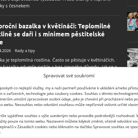
iky s česnekem
oroční bazalka v květináči: Teplomilné
tlině se daří i s minimem pěstitelské
e
4.2026
Rady a tipy
ka je teplomilná rostlina. Často se pěstuje v květináčích.
 bazalka odumře rychle a bez zjevného důvodu. Jak se o
arat, aby byla zdravá a vy ji mohli trhat po většinu roku?
Spravovat své soukromí
oskytli co nejlepší služby, my a naši partneři používáme k ukládání a/nebo příst
alka z obchodu zpravidla zemře během
m o zařízeních, technologie jako soubory cookies. Souhlas s těmito technologiem
tnerům umožní zpracovávat osobní údaje, jako je chování při procházení nebo j
olika dní. Naučte se ji udržet při životě
to webu. Nesouhlas nebo odvolání souhlasu může nepříznivě ovlivnit určité vlastn
uhé roky
 níže vyjádřete souhlas s výše uvedeným nebo proveďte podrobnější rozhodnutí. 
5.2022
Rady a tipy
žity pouze na tomto webu. Nastavení můžete kdykoli změnit, včetně odvolání so
epínačů v Zásadách cookies nebo kliknutím na tlačítko Spravovat souhlas ve spod
ka je jednou z nejchutnějších a nejaromatičtějších rostlin
.
sezóny. Zjistěte, jak o ni ale pečovat, aby zůstala pořád