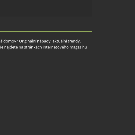
y aktivní
Váš domov? Originální nápady, aktuální trendy,
rafie najdete na stránkách internetového magazínu