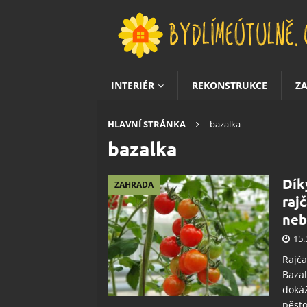
INTERIÉR
REKONSTRUKCE
Z
HLAVNÍ STRÁNKA
bazalka
bazalka
Dík
ZAHRADA
raj
neb
15.
Rajča
Bazal
dokáž
pěsto