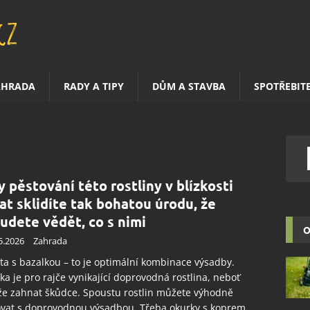
AHRADA
RADY A TIPY
DŮM A STAVBA
SPOTŘEBIT
y pěstování této rostliny v blízkosti
čat sklidíte tak bohatou úrodu, že
udete vědět, co s nimi
O
5.2026
Zahrada
ta s bazalkou – to je optimální kombinace výsadby.
ka je pro rajče vynikající doprovodná rostlina, neboť
e zahnat škůdce. Spoustu rostlin můžete výhodně
vat s doprovodnou výsadbou. Třeba okurky s koprem,