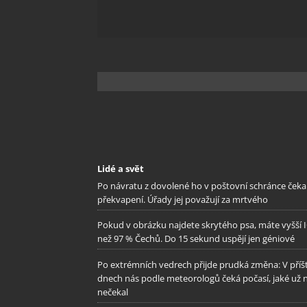
Zajišt
odstra
Ukládá
Lidé a svět
Po návratu z dovolené ho v poštovní schránce čeka
překvapení. Úřady jej považují za mrtvého
Pokud v obrázku najdete skrytého psa, máte vyšší 
než 97 % Čechů. Do 15 sekund uspějí jen géniové
Po extrémních vedrech přijde prudká změna: V příš
dnech nás podle meteorologů čeká počasí, jaké už 
nečekal