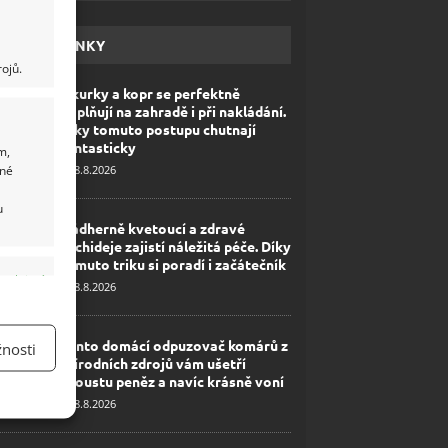
HAVÉ NOVINKY
ojů.
Okurky a kopr se perfektně
doplňují na zahradě i při nakládání.
Díky tomuto postupu chutnají
fantasticky
m,
ané
8.8.2026
u
Nádherně kvetoucí a zdravé
orchideje zajistí náležitá péče. Díky
tomuto triku si poradí i začátečník
y aktivní
8.8.2026
Tento domácí odpuzovač komárů z
nosti
přírodních zdrojů vám ušetří
spoustu peněz a navíc krásně voní
8.8.2026