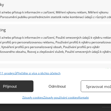
vá a chutná.
iky
Ž
 a/nebo přístup k informacím v zařízení, Měření výkonu reklam, Měření výkonu
Porozumění publiku prostřednictvím statistik nebo kombinací údajů z různých zdr
inky do kuchyně si můžete snadno
ěstovat sami doma! Stačí vám k tomu
ing
ze voda
 a/nebo přístup k informacím v zařízení, Použití omezených údajů k výběru rekla
2.2019
Chalupaření
í profilů pro personalizovanou reklamu, Používání profilů k výběru personalizov
byste si pěstovali bylinky, ale nemáte zahrádku a dokonce
 Vytváření profilů pro personalizovaný obsah, Používání profilů pro výběr
alkon? To vůbec nevadí. Bylinky si můžete pěstovat doma
lizovaného obsahu, Rozvoj a zlepšování služeb, Použití omezených údajů k výběr
hlíku nebo prostě jen tak ve vodě. Díky tomu si tak můžete
t jejich
e
Vžd
11 prodejců
Přečtěte si více o těchto účelech
ání a kombinování údajů z jiných zdrojů údajů, Propojení různých zařízení,
kace zařízení na základě automaticky přenášených informací.
Spravovat mož
Příjmout
Odmítnout
ání přesných údajů o zeměpisné poloze, Identifikace zařízení na
Zásady cookies
Zásady používání cookies
Kontakt
ě aktivně vyžádaných informací.