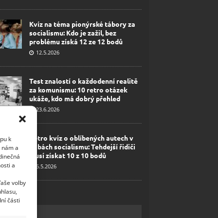
Kvíz na téma pionýrské tábory za
socialismu: Kdo je zažil, bez
problému získá 12 ze 12 bodů
12.5.2026
Test znalostí o každodenní realitě
za komunismu: 10 retro otázek
ukáže, kdo má dobrý přehled
23.6.2026
Retro kvíz o oblíbených autech v
upu k
dobách socialismu: Tehdejší řidiči
i nám a
musí získat 10 z 10 bodů
edinečná
osti a
6.5.2026
Vaše volby
uhlasu,
ní části