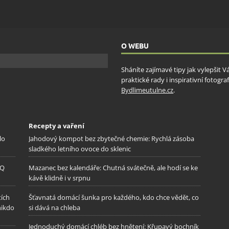
ění bezpečnosti, předcházení a zjišťování podvodů a
ňování chyb, Poskytování a zobrazování reklamy a obsahu,
Vžd
ní a sdělování voleb ochrany osobních údajů.
O WEBU
Sháníte zajímavé tipy jak vylepšit 
praktické rady i inspirativní fotog
Bydlimeutulne.cz
.
Recepty a vaření
lo
Jahodový kompot bez zbytečné chemie: Rychlá zásoba
sladkého letního ovoce do sklenic
IQ
Mazanec bez kalendáře: Chutná svátečně, ale hodí se ke
kávě klidně i v srpnu
tích
Šťavnatá domácí šunka pro každého, kdo chce vědět, co
nikdo
si dává na chleba
Jednoduchý domácí chléb bez hnětení: Křupavý bochník