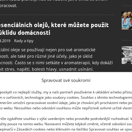
pracovat.
esenciálních olejů, které můžete použít
 úklidu domácnosti
3.2019
Rady a tipy
iální oleje se používají nejen pro své aromatické
nosti, ale také pro různé jiné účely, jako je úklid
nosti. Často se s nimi setkáte v aromaterapii, kdy dokáží
it stres, napětí, bolesti hlavy, usnadnit usínání.
Spravovat své soukromí
oskytli co nejlepší služby, my a naši partneři používáme k ukládání a/nebo příst
m o zařízeních, technologie jako soubory cookies. Souhlas s těmito technologiem
tnerům umožní zpracovávat osobní údaje, jako je chování při procházení nebo j
to webu. Nesouhlas nebo odvolání souhlasu může nepříznivě ovlivnit určité vlastn
 níže vyjádřete souhlas s výše uvedeným nebo proveďte podrobnější rozhodnutí. 
žity pouze na tomto webu. Nastavení můžete kdykoli změnit, včetně odvolání so
epínačů v Zásadách cookies nebo kliknutím na tlačítko Spravovat souhlas ve spod