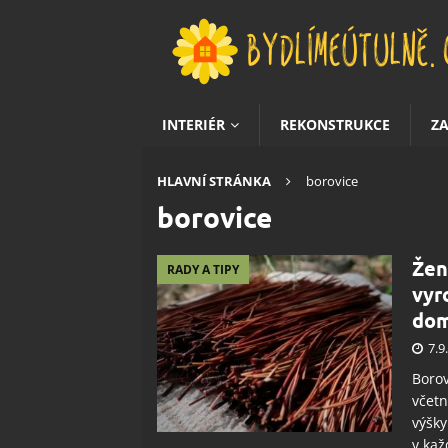
INTERIÉR
REKONSTRUKCE
Z
HLAVNÍ STRÁNKA
borovice
borovice
Žen
RADY A TIPY
vyr
dom
7.9
Borov
včetn
výšky
v kaž