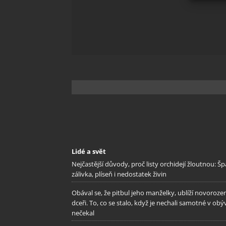
Zajišt
odstra
Ukládá
Lidé a svět
Nejčastější důvody, proč listy orchidejí žloutnou: Š
zálivka, plíseň i nedostatek živin
Obával se, že pitbul jeho manželky, ublíží novoroze
dceři. To, co se stalo, když je nechali samotné v obý
nečekal