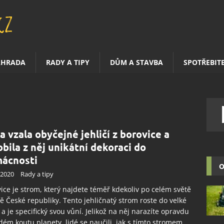
AHRADA
RADY A TIPY
DŮM A STAVBA
SPOTŘEBIT
a vzala obyčejné jehličí z borovice a
obila z něj unikátní dekoraci do
ácnosti
O
.2020
Rady a tipy
ice je strom, který najdete téměř kdekoliv po celém světě
ě České republiky. Tento jehličnatý strom roste do velké
 a je specifický svou vůní. Jelikož na něj narazíte opravdu
dém koutu planety, lidé se naučili, jak s tímto stromem