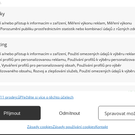
.
iky
Ž
 a/nebo přístup k informacím v zařízení, Měření výkonu reklam, Měření výkonu
Porozumění publiku prostřednictvím statistik nebo kombinací údajů z různých zdr
ing
 a/nebo přístup k informacím v zařízení, Použití omezených údajů k výběru rekla
í profilů pro personalizovanou reklamu, Používání profilů k výběru personalizov
 Vytváření profilů pro personalizovaný obsah, Používání profilů pro výběr
lizovaného obsahu, Rozvoj a zlepšování služeb, Použití omezených údajů k výběr
e
Vžd
11 prodejců
Přečtěte si více o těchto účelech
ání a kombinování údajů z jiných zdrojů údajů, Propojení různých zařízení,
kace zařízení na základě automaticky přenášených informací.
Spravovat mož
Příjmout
Odmítnout
ání přesných údajů o zeměpisné poloze, Identifikace zařízení na
Zásady cookies
Zásady používání cookies
Kontakt
ě aktivně vyžádaných informací.