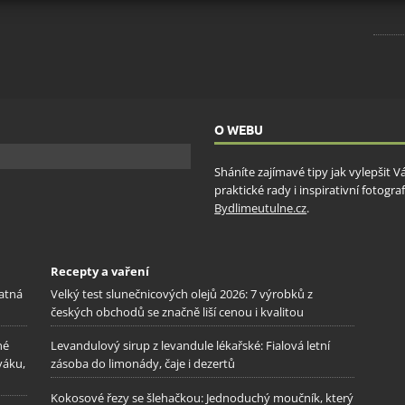
ění bezpečnosti, předcházení a zjišťování podvodů a
ňování chyb, Poskytování a zobrazování reklamy a obsahu,
Vžd
ní a sdělování voleb ochrany osobních údajů.
O WEBU
Sháníte zajímavé tipy jak vylepšit 
praktické rady i inspirativní fotog
Bydlimeutulne.cz
.
Recepty a vaření
patná
Velký test slunečnicových olejů 2026: 7 výrobků z
českých obchodů se značně liší cenou i kvalitou
né
Levandulový sirup z levandule lékařské: Fialová letní
váku,
zásoba do limonády, čaje i dezertů
Kokosové řezy se šlehačkou: Jednoduchý moučník, který