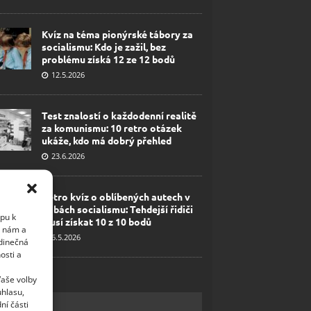
Kvíz na téma pionýrské tábory za
socialismu: Kdo je zažil, bez
problému získá 12 ze 12 bodů
12.5.2026
Test znalostí o každodenní realitě
za komunismu: 10 retro otázek
ukáže, kdo má dobrý přehled
23.6.2026
Retro kvíz o oblíbených autech v
dobách socialismu: Tehdejší řidiči
upu k
musí získat 10 z 10 bodů
i nám a
6.5.2026
edinečná
osti a
Vaše volby
uhlasu,
ní části