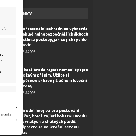
HAVÉ NOVINKY
Profesionální zahradnice vytvořila
ojů.
přehled nejnebezpečnějších škůdců
rostlin a postupy, jak se jich rychle
zbavit
6.8.2026
m,
ané
Bohatá úroda rajčat nemusí být jen
u
zbožným přáním. Užijte si
úspěšnou sklizeň již během letošní
sezony
6.8.2026
y aktivní
Přírodní hnojiva pro pěstování
nosti
rajčat, která zajistí bohatou úrodu
šťavnatých a chutných plodů.
Připravte se na letošní sezonu
včas