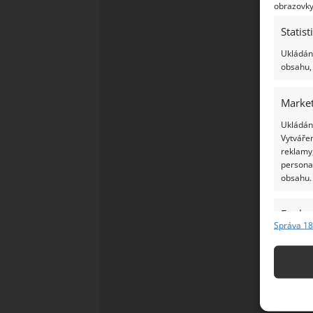
obrazovky
Statist
Ukládání
obsahu, 
Market
Ukládání
Vytvářen
reklamy,
persona
obsahu.
Funkc
Správa 18
Přiřazov
Identifi
Použív
základ