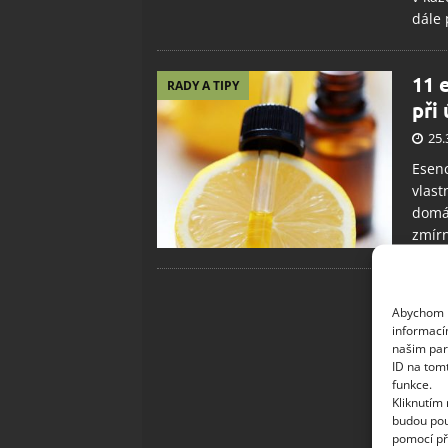
dále 
11 
RADY A TIPY
při
25.
Esenc
vlast
domác
zmírn
Abychom p
informací
našim par
ID na tom
funkce.
Kliknutím
budou pou
pomocí př