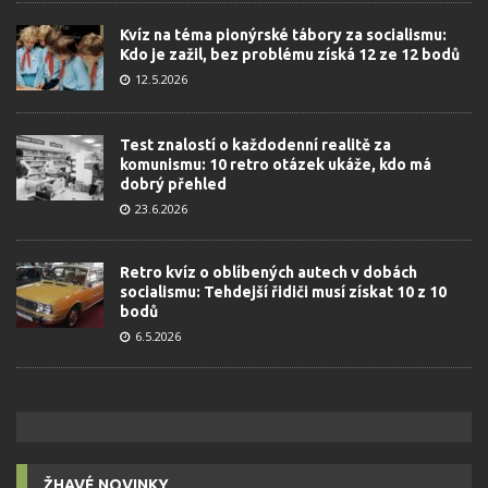
Kvíz na téma pionýrské tábory za socialismu:
Kdo je zažil, bez problému získá 12 ze 12 bodů
12.5.2026
Test znalostí o každodenní realitě za
komunismu: 10 retro otázek ukáže, kdo má
dobrý přehled
23.6.2026
Retro kvíz o oblíbených autech v dobách
socialismu: Tehdejší řidiči musí získat 10 z 10
bodů
6.5.2026
ŽHAVÉ NOVINKY