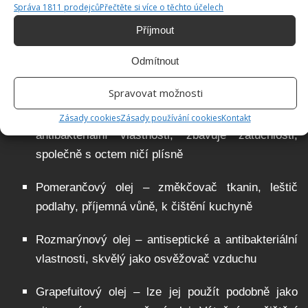
Správa 1811 prodejců
Přečtěte si více o těchto účelech
Skořicový olej – antiseptické a antibakteriální
Příjmout
vlastnosti. Účinný proti škůdcům
Odmítnout
Citronový olej – leští, osvěžuje, odmašťuje
Spravovat možnosti
Tea Tree olej – protiplísňové, antiseptické,
Zásady cookies
Zásady používání cookies
Kontakt
antibakteriální vlastnosti, zbavuje zatuchlosti,
společně s octem ničí plísně
Pomerančový olej – změkčovač tkanin, leštič
podlahy, příjemná vůně, k čištění kuchyně
Rozmarýnový olej – antiseptické a antibakteriální
vlastnosti, skvělý jako osvěžovač vzduchu
Grapefuitový olej – lze jej použít podobně jako