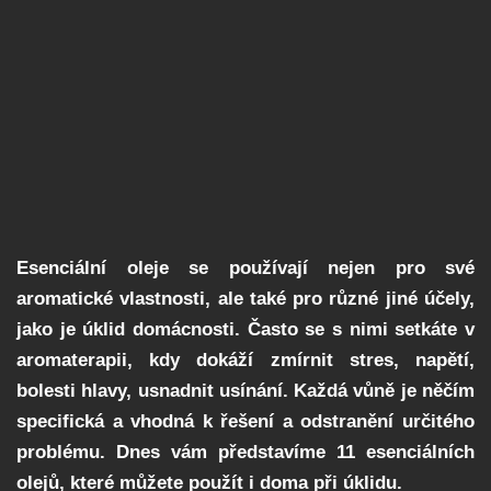
Esenciální oleje se používají nejen pro své
aromatické vlastnosti, ale také pro různé jiné účely,
jako je úklid domácnosti. Často se s nimi setkáte v
aromaterapii, kdy dokáží zmírnit stres, napětí,
bolesti hlavy, usnadnit usínání. Každá vůně je něčím
specifická a vhodná k řešení a odstranění určitého
problému. Dnes vám představíme 11 esenciálních
olejů, které můžete použít i doma při úklidu.