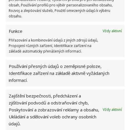
plyšových hraček, matrací, koberečků. Rovněž
obsah, Používání profilů pro výběr personalizovaného obsahu,
odpuzuje hmyz.
Rozvoj a zlepšování služeb, Použití omezených údajů k výběru
obsahu.
Funkce
Vždy aktivní
Přiřazování a kombinování údajů z jiných zdrojů údajů,
Propojení různých zařízení, Identifikace zařízení na
základě automaticky přenášených informací.
Používání přesných údajů o zeměpisné poloze,
Identifikace zařízení na základě aktivně vyžádaných
informací.
Zajištění bezpečnosti, předcházení a
zjišťování podvodů a odstraňování chyb,
Poskytování a zobrazování reklamy a obsahu,
Vždy aktivní
Ukládání a sdělování voleb ochrany osobních
Další skvělí pomocníci do
údajů.
domácnosti