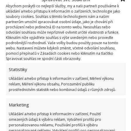
Abychom poskytli co nejlepší služby, my a naši partneři používáme k
ukládání a/nebo přístupu k informacím o zařízeních, technologie jako
soubory cookies. Souhlas s těmito technologiemi nám a našim
partnerům umožní zpracovávat osobní údaje, jako je chování při
procházení nebo jedinečná ID na tomto webu. Nesouhlas nebo
odvolání souhlasu může nepříznivě ovlivnit určité vlastnosti a funkce.
Kliknutím níže vyjádřete souhlas s výše uvedeným nebo proveďte
podrobnější rozhodnutí. Vaše volby budou použity pouze na tomto
webu. Nastavení můžete kdykoli změnit, včetně odvolání souhlasu,
pomocí přepínačů v Zásadách cookies nebo kliknutím na tlačítko
Spravovat souhlas ve spodní části obrazovky.
Statistiky
Ukládání a/nebo přístup k informacím v zařízení, Měření výkonu
reklam, Měření výkonu obsahu, Porozumění publiku
prostřednictvím statistik nebo kombinací údajů z různých zdrojů.
Eukalyptus
Marketing
Svěží vůně eukalyptu pomáhá s ucpaným nosem,
Ukládání a/nebo přístup k informacím v zařízení, Použití
zbavuje migrény. V domácnosti je to účinný prostředek,
omezených údajů k výběru reklam, Vytváření profilů pro
který likviduje roztoče. Výtečný je tedy na čištění
personalizovanou reklamu, Používání profilů k výběru
personalizované reklamy, Vytváření profilů pro personalizovaný