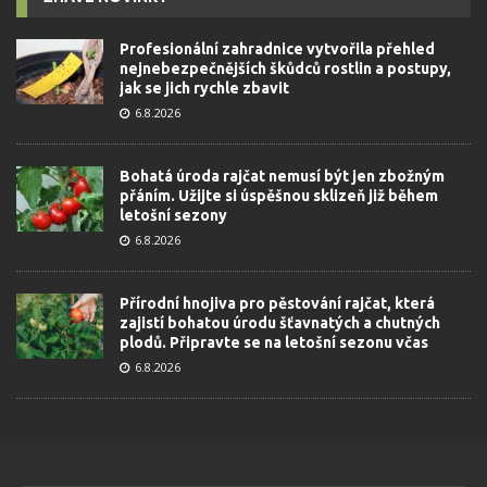
Profesionální zahradnice vytvořila přehled
nejnebezpečnějších škůdců rostlin a postupy,
jak se jich rychle zbavit
6.8.2026
Bohatá úroda rajčat nemusí být jen zbožným
přáním. Užijte si úspěšnou sklizeň již během
letošní sezony
6.8.2026
Přírodní hnojiva pro pěstování rajčat, která
zajistí bohatou úrodu šťavnatých a chutných
plodů. Připravte se na letošní sezonu včas
6.8.2026