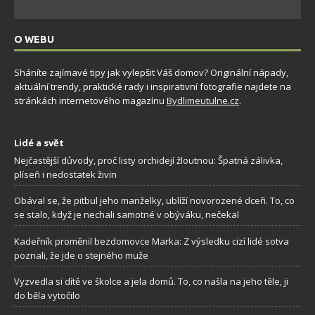
O WEBU
Sháníte zajímavé tipy jak vylepšit Váš domov? Originální nápady,
aktuální trendy, praktické rady i inspirativní fotografie najdete na
stránkách internetového magazínu
Bydlimeutulne.cz
.
Lidé a svět
Nejčastější důvody, proč listy orchidejí žloutnou: Špatná zálivka,
plíseň i nedostatek živin
Obával se, že pitbul jeho manželky, ublíží novorozené dceři. To, co
se stalo, když je nechali samotné v obýváku, nečekal
Kadeřník proměnil bezdomovce Marka: Z výsledku cizí lidé sotva
poznali, že jde o stejného muže
Vyzvedla si dítě ve školce a jela domů. To, co našla na jeho těle, ji
do běla vytočilo