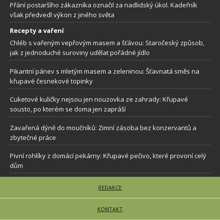
Přání postaršího zákazníka označil za nadlidský úkol. Kadeřník
však předvedl výkon z jiného světa
Recepty a vaření
Chléb s vařeným vepřovým masem a šťávou: Staročeský způsob,
jak z jednoduché suroviny udělat pořádné jídlo
Pikantní pánev s mletým masem a zeleninou: Šťavnatá směs na
křupavé česnekové topinky
Cuketové kuličky nejsou jen nouzovka ze zahrady: Křupavé
sousto, po kterém se doma jen zapráší
Zavařená dýně do moučníků: Zimní zásoba bez konzervantů a
zbytečné práce
Pivní rohlíky z domácí pekárny: Křupavé pečivo, které provoní celý
dům
REDAKCE
KONTAKT