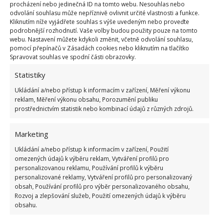
procházení nebo jedinečná ID na tomto webu. Nesouhlas nebo
dobrý přehled
odvolání souhlasu může nepříznivě ovlivnit určité vlastnosti a funkce.
23.6.2026
Kliknutím níže vyjádřete souhlas s výše uvedeným nebo proveďte
podrobnější rozhodnutí. Vaše volby budou použity pouze na tomto
webu. Nastavení můžete kdykoli změnit, včetně odvolání souhlasu,
pomocí přepínačů v Zásadách cookies nebo kliknutím na tlačítko
Retro kvíz o oblíbených autech v dobách
Spravovat souhlas ve spodní části obrazovky.
socialismu: Tehdejší řidiči musí získat 10 z 10
bodů
Statistiky
6.5.2026
Ukládání a/nebo přístup k informacím v zařízení, Měření výkonu
reklam, Měření výkonu obsahu, Porozumění publiku
prostřednictvím statistik nebo kombinací údajů z různých zdrojů.
Marketing
ŽHAVÉ NOVINKY
Ukládání a/nebo přístup k informacím v zařízení, Použití
omezených údajů k výběru reklam, Vytváření profilů pro
Profesionální zahradnice vytvořila přehled
personalizovanou reklamu, Používání profilů k výběru
nejnebezpečnějších škůdců rostlin a postupy,
personalizované reklamy, Vytváření profilů pro personalizovaný
jak se jich rychle zbavit
obsah, Používání profilů pro výběr personalizovaného obsahu,
Rozvoj a zlepšování služeb, Použití omezených údajů k výběru
6.8.2026
obsahu.