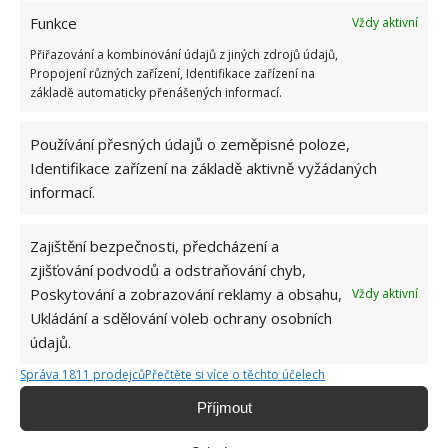
Bohatá úroda rajčat nemusí být jen zbožným
Funkce
Vždy aktivní
přáním. Užijte si úspěšnou sklizeň již během
letošní sezony
Přiřazování a kombinování údajů z jiných zdrojů údajů,
6.8.2026
Propojení různých zařízení, Identifikace zařízení na
základě automaticky přenášených informací.
Přírodní hnojiva pro pěstování rajčat, která
Používání přesných údajů o zeměpisné poloze,
zajistí bohatou úrodu šťavnatých a chutných
plodů. Připravte se na letošní sezonu včas
Identifikace zařízení na základě aktivně vyžádaných
6.8.2026
informací.
Zajištění bezpečnosti, předcházení a
zjišťování podvodů a odstraňování chyb,
Poskytování a zobrazování reklamy a obsahu,
Vždy aktivní
Ukládání a sdělování voleb ochrany osobních
údajů.
O WEBU
Správa 1811 prodejců
Přečtěte si více o těchto účelech
Příjmout
Sháníte zajímavé tipy jak vylepšit Váš domov? Originální nápady,
aktuální trendy, praktické rady i inspirativní fotografie najdete na