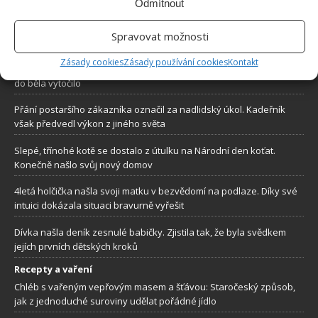
Odmítnout
stránkách internetového magazínu
Bydlimeutulne.cz
.
Spravovat možnosti
Lidé a svět
Zásady cookies
Zásady používání cookies
Kontakt
Vyzvedla si dítě ve školce a jela domů. To, co našla na jeho těle, ji
do běla vytočilo
Přání postaršího zákazníka označil za nadlidský úkol. Kadeřník
však předvedl výkon z jiného světa
Slepé, třínohé kotě se dostalo z útulku na Národní den koťat.
Konečně našlo svůj nový domov
4letá holčička našla svoji matku v bezvědomí na podlaze. Díky své
intuici dokázala situaci bravurně vyřešit
Dívka našla deník zesnulé babičky. Zjistila tak, že byla svědkem
jejích prvních dětských kroků
Recepty a vaření
Chléb s vařeným vepřovým masem a šťávou: Staročeský způsob,
jak z jednoduché suroviny udělat pořádné jídlo