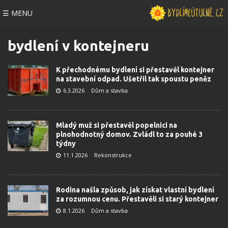
☰ MENU
bydlení v kontejneru
K přechodnému bydlení si přestavěl kontejner
na stavební odpad. Ušetřil tak spoustu peněz
6.3.2026
Dům a stavba
Mladý muž si přestavěl popelnici na
plnohodnotný domov. Zvládl to za pouhé 3
týdny
11.1.2026
Rekonstrukce
Rodina našla způsob, jak získat vlastní bydlení
za rozumnou cenu. Přestavěli si starý kontejner
8.1.2026
Dům a stavba