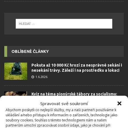
OBLÍBENÉ ČLÁNKY
Pokuta až 10 000 Kč hrozí za nesprávné sekání i
nesekání trávy. Záleží i na prostředku a lokaci
1.6.2026
Kvíz na téma pionýrské tábory za socialismu:
Kdo je zažil, bez problému získá 12 ze 12 bodů
Spravovat své soukromí
12.5.2026
Abychom poskytli co nejlepší služby, my a naši partneři používáme k
ukládání a/nebo přístupu k informacím o zařízeních, technologie jako
soubory cookies. Souhlas s těmito technologiemi nám a našim
Test znalostí o každodenní realitě za
partnerům umožní zpracovávat osobní údaje, jako je chování při
komunismu: 10 retro otázek ukáže, kdo má