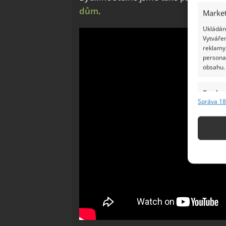
dům
.
Market
Ukládání
Vytvářen
reklamy,
persona
obsahu.
Funkc
Správa 18
Přiřazov
Identifi
Použív
základ
Zajišt
odstra
Ukládá