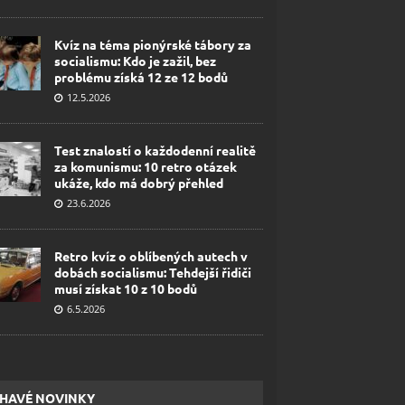
Kvíz na téma pionýrské tábory za
socialismu: Kdo je zažil, bez
problému získá 12 ze 12 bodů
12.5.2026
Test znalostí o každodenní realitě
za komunismu: 10 retro otázek
ukáže, kdo má dobrý přehled
23.6.2026
Retro kvíz o oblíbených autech v
dobách socialismu: Tehdejší řidiči
musí získat 10 z 10 bodů
6.5.2026
HAVÉ NOVINKY