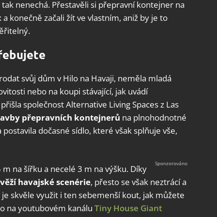
o tak nenechá. Přestavěli si přepravní kontejner na
onečně začali žít ve vlastním, aniž by je to
ěřitelný.
řebujete
prodat svůj dům v Hilo na Havaji, neměla mladá
tosti nebo na koupi stávající, jak uvádí
přišla společnost Alternative Living Spaces z Las
stavby přepravních kontejnerů
na plnohodnotné
postavila dočasné sídlo, které však splňuje vše,
 m na šířku a necelé 3 m na výšku. Díky
věží havajské scenérie
, přesto se však neztrácí a
 je skvěle využit i ten sebemenší kout, jak můžete
něno na youtubovém kanálu
Tiny House Giant