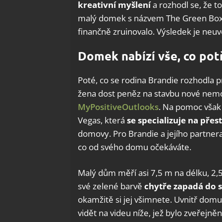
kreativní myšlení
a rozhodl se, že t
malý domek s názvem The Green Box a k
finančně zruinovalo. Výsledek je neuv
Domek nabízí vše, co pot
Poté, co se rodina Brandie rozhodla 
žena dost peněz na stavbu nové nemovi
MyPositiveOutlooks
. Na pomoc však 
Vegas, která
se specializuje na pře
domovy. Pro Brandie a jejího partnera 
co od svého domu očekáváte.
Malý dům měří asi 7,5 m na délku, 2,5
své zelené barvě
chytře zapadá do s
okamžitě si jej všimnete. Uvnitř domu
vidět na videu níže, jež bylo zveřej