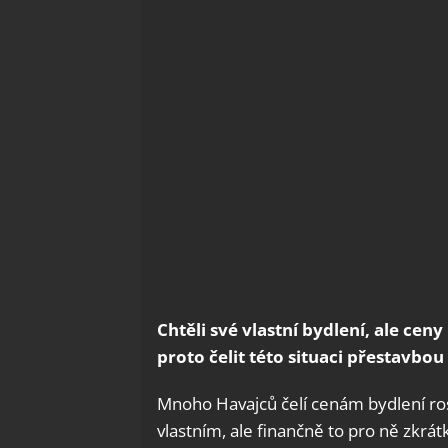
Chtěli své vlastní bydlení, ale ce
proto čelit této situaci přestavb
Mnoho Havajců čelí cenám bydlení ro
vlastním, ale finančně to pro ně zkrá