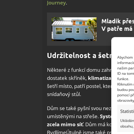
Journey
.
Mladík přes
V patře má 
Udržitelnost a šetrnost k
Abychom p
informací
našim par
Některé z funkcí domu zahrnují sprcho
ID na tom
dostatek skříněk,
klimatizaci a ind
funkce.
Kliknutím
šetří místo, patří postel, která se dá 
budou pou
snídaňový stůl.
pomocí př
obrazovky
Dům se také pyšní svou nezávislostí a
Statist
umístěnými na střeše.
Systém zachy
Ukládání
zcela mimo síť
. Dům má kovové kryty
obsahu, 
BydlímeÚtulně jsme také psali o manže