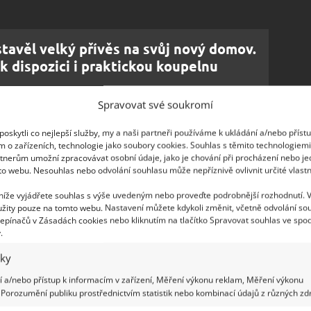
tavěl velký přívěs na svůj nový domov.
k dispozici i praktickou koupelnu
Spravovat své soukromí
 přírodě
oskytli co nejlepší služby, my a naši partneři používáme k ukládání a/nebo příst
m o zařízeních, technologie jako soubory cookies. Souhlas s těmito technologiem
tnerům umožní zpracovávat osobní údaje, jako je chování při procházení nebo j
vý kout v plné velikosti, velký kuchyňský dřez,
to webu. Nesouhlas nebo odvolání souhlasu může nepříznivě ovlivnit určité vlastn
ukční varnou desku
. Mezi pohyblivé části, které
 níže vyjádřete souhlas s výše uvedeným nebo proveďte podrobnější rozhodnutí. 
složit přes pohovku, vysouvací věšák a rolovací
žity pouze na tomto webu. Nastavení můžete kdykoli změnit, včetně odvolání so
epínačů v Zásadách cookies nebo kliknutím na tlačítko Spravovat souhlas ve spod
.
 udržitelností, je poháněn 6 solárními panely
iky
cování vody umožňuje, aby byl Green Box
 a/nebo přístup k informacím v zařízení, Měření výkonu reklam, Měření výkonu
, které ho chrání před prudkými dešti. Na
Porozumění publiku prostřednictvím statistik nebo kombinací údajů z různých zdr
lích, kteří si z
kontejneru postavili vysněný