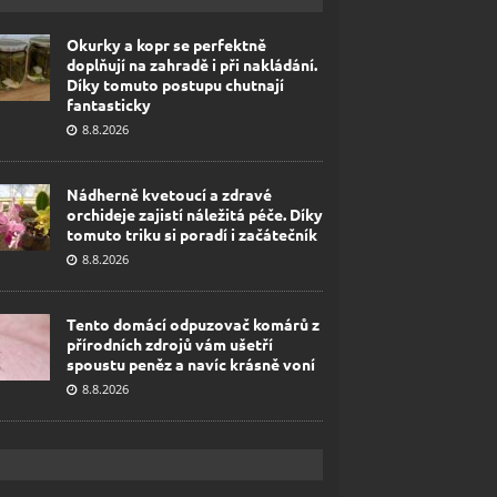
Okurky a kopr se perfektně
doplňují na zahradě i při nakládání.
Díky tomuto postupu chutnají
fantasticky
8.8.2026
Nádherně kvetoucí a zdravé
orchideje zajistí náležitá péče. Díky
tomuto triku si poradí i začátečník
8.8.2026
Tento domácí odpuzovač komárů z
přírodních zdrojů vám ušetří
spoustu peněz a navíc krásně voní
8.8.2026