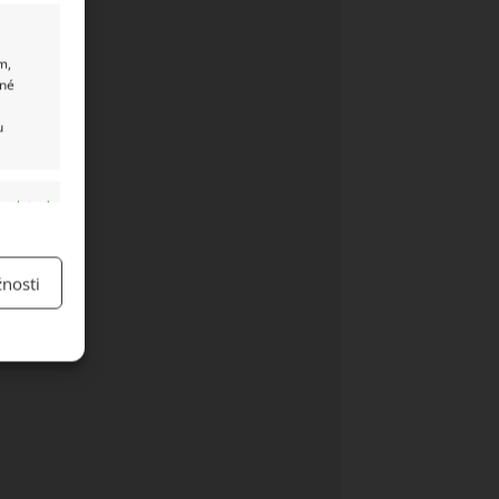
m,
ané
u
y aktivní
nosti
y aktivní