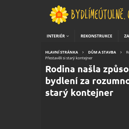
INTERIÉR
REKONSTRUKCE
Z
HLAVNÍ STRÁNKA
DŮM A STAVBA
R
Přestavěli si starý kontejner
Rodina našla způsob
bydlení za rozumno
starý kontejner