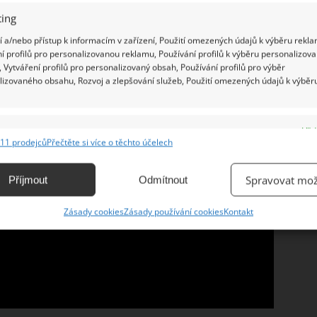
ing
 a/nebo přístup k informacím v zařízení, Použití omezených údajů k výběru rekla
í profilů pro personalizovanou reklamu, Používání profilů k výběru personalizov
 Vytváření profilů pro personalizovaný obsah, Používání profilů pro výběr
lizovaného obsahu, Rozvoj a zlepšování služeb, Použití omezených údajů k výběr
e
Vžd
11 prodejců
Přečtěte si více o těchto účelech
ání a kombinování údajů z jiných zdrojů údajů, Propojení různých zařízení,
kace zařízení na základě automaticky přenášených informací.
Spravovat mož
Příjmout
Odmítnout
ání přesných údajů o zeměpisné poloze, Identifikace zařízení na
Zásady cookies
Zásady používání cookies
Kontakt
ě aktivně vyžádaných informací.
ění bezpečnosti, předcházení a zjišťování podvodů a
ňování chyb, Poskytování a zobrazování reklamy a obsahu,
Vžd
ní a sdělování voleb ochrany osobních údajů.