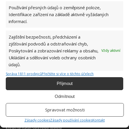
Používání přesných údajů o zeměpisné poloze,
Identifikace zařízení na základě aktivně vyžádaných
informací.
Zajištění bezpečnosti, předcházení a
O WEBU
zjišťování podvodů a odstraňování chyb,
Poskytování a zobrazování reklamy a obsahu,
Vždy aktivní
Sháníte zajímavé tipy jak vylepšit Váš domov? Originální nápady,
Ukládání a sdělování voleb ochrany osobních
aktuální trendy, praktické rady i inspirativní fotografie najdete na
údajů.
stránkách internetového magazínu
Bydlimeutulne.cz
.
Správa 1811 prodejců
Přečtěte si více o těchto účelech
Lidé a svět
Příjmout
Vyzvedla si dítě ve školce a jela domů. To, co našla na jeho těle, ji
do běla vytočilo
Odmítnout
Přání postaršího zákazníka označil za nadlidský úkol. Kadeřník
Spravovat možnosti
však předvedl výkon z jiného světa
Zásady cookies
Zásady používání cookies
Kontakt
Slepé, třínohé kotě se dostalo z útulku na Národní den koťat.
Konečně našlo svůj nový domov