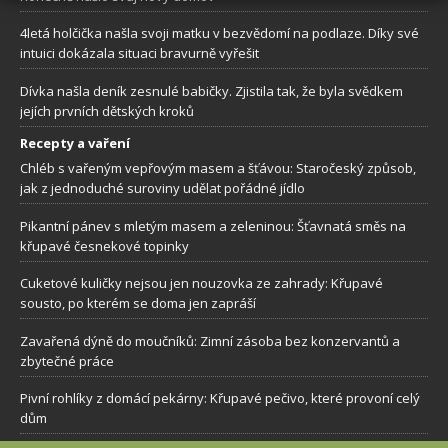
4letá holčička našla svoji matku v bezvědomí na podlaze. Díky své
intuici dokázala situaci bravurně vyřešit
Dívka našla deník zesnulé babičky. Zjistila tak, že byla svědkem
jejích prvních dětských kroků
Recepty a vaření
Chléb s vařeným vepřovým masem a šťávou: Staročeský způsob,
jak z jednoduché suroviny udělat pořádné jídlo
Pikantní pánev s mletým masem a zeleninou: Šťavnatá směs na
křupavé česnekové topinky
Cuketové kuličky nejsou jen nouzovka ze zahrady: Křupavé
sousto, po kterém se doma jen zapráší
Zavařená dýně do moučníků: Zimní zásoba bez konzervantů a
zbytečné práce
Pivní rohlíky z domácí pekárny: Křupavé pečivo, které provoní celý
dům