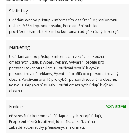
Statistiky
ŽHAVÉ NOVINKY
Ukládání a/nebo přístup k informacím v zařízení, Měření výkonu
reklam, Měření výkonu obsahu, Porozumění publiku
prostřednictvím statistik nebo kombinací údajů z různých zdrojů.
Profesionální zahradnice vytvořila přehled
nejnebezpečnějších škůdců rostlin a postupy,
jak se jich rychle zbavit
Marketing
6.8.2026
Ukládání a/nebo přístup k informacím v zařízení, Použití
omezených údajů k výběru reklam, Vytváření profilů pro
Bohatá úroda rajčat nemusí být jen zbožným
personalizovanou reklamu, Používání profilů k výběru
přáním. Užijte si úspěšnou sklizeň již během
personalizované reklamy, Vytváření profilů pro personalizovaný
letošní sezony
obsah, Používání profilů pro výběr personalizovaného obsahu,
Rozvoj a zlepšování služeb, Použití omezených údajů k výběru
6.8.2026
obsahu.
Přírodní hnojiva pro pěstování rajčat, která
Funkce
Vždy aktivní
zajistí bohatou úrodu šťavnatých a chutných
plodů. Připravte se na letošní sezonu včas
Přiřazování a kombinování údajů z jiných zdrojů údajů,
6.8.2026
Propojení různých zařízení, Identifikace zařízení na
základě automaticky přenášených informací.