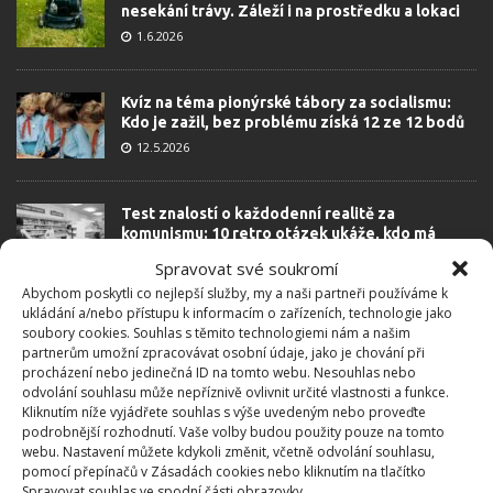
nesekání trávy. Záleží i na prostředku a lokaci
1.6.2026
Kvíz na téma pionýrské tábory za socialismu:
Kdo je zažil, bez problému získá 12 ze 12 bodů
12.5.2026
Test znalostí o každodenní realitě za
komunismu: 10 retro otázek ukáže, kdo má
dobrý přehled
Spravovat své soukromí
23.6.2026
Abychom poskytli co nejlepší služby, my a naši partneři používáme k
ukládání a/nebo přístupu k informacím o zařízeních, technologie jako
soubory cookies. Souhlas s těmito technologiemi nám a našim
Retro kvíz o oblíbených autech v dobách
partnerům umožní zpracovávat osobní údaje, jako je chování při
socialismu: Tehdejší řidiči musí získat 10 z 10
procházení nebo jedinečná ID na tomto webu. Nesouhlas nebo
bodů
odvolání souhlasu může nepříznivě ovlivnit určité vlastnosti a funkce.
6.5.2026
Kliknutím níže vyjádřete souhlas s výše uvedeným nebo proveďte
podrobnější rozhodnutí. Vaše volby budou použity pouze na tomto
webu. Nastavení můžete kdykoli změnit, včetně odvolání souhlasu,
pomocí přepínačů v Zásadách cookies nebo kliknutím na tlačítko
Spravovat souhlas ve spodní části obrazovky.