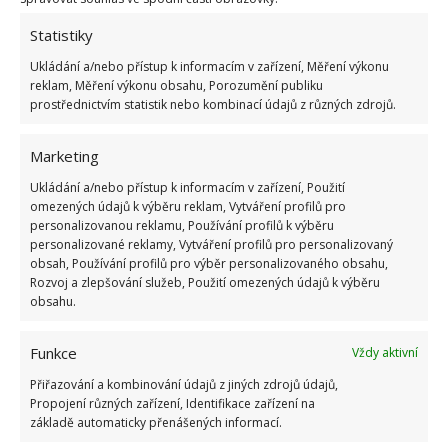
Statistiky
ŽHAVÉ NOVINKY
Ukládání a/nebo přístup k informacím v zařízení, Měření výkonu
reklam, Měření výkonu obsahu, Porozumění publiku
prostřednictvím statistik nebo kombinací údajů z různých zdrojů.
Profesionální zahradnice vytvořila přehled
nejnebezpečnějších škůdců rostlin a postupy,
jak se jich rychle zbavit
Marketing
6.8.2026
Ukládání a/nebo přístup k informacím v zařízení, Použití
omezených údajů k výběru reklam, Vytváření profilů pro
Bohatá úroda rajčat nemusí být jen zbožným
personalizovanou reklamu, Používání profilů k výběru
přáním. Užijte si úspěšnou sklizeň již během
personalizované reklamy, Vytváření profilů pro personalizovaný
letošní sezony
obsah, Používání profilů pro výběr personalizovaného obsahu,
Rozvoj a zlepšování služeb, Použití omezených údajů k výběru
6.8.2026
obsahu.
Přírodní hnojiva pro pěstování rajčat, která
Funkce
Vždy aktivní
zajistí bohatou úrodu šťavnatých a chutných
plodů. Připravte se na letošní sezonu včas
Přiřazování a kombinování údajů z jiných zdrojů údajů,
6.8.2026
Propojení různých zařízení, Identifikace zařízení na
základě automaticky přenášených informací.