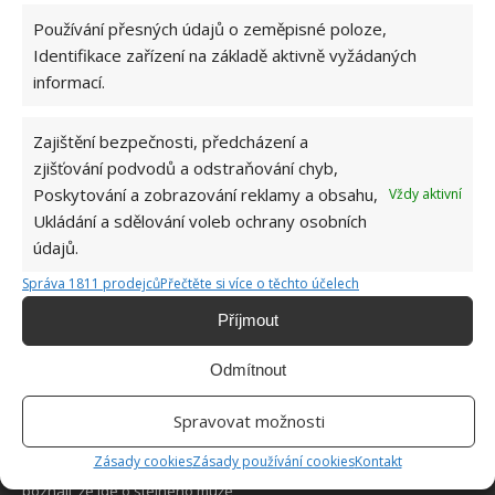
Používání přesných údajů o zeměpisné poloze,
Identifikace zařízení na základě aktivně vyžádaných
informací.
Zajištění bezpečnosti, předcházení a
O WEBU
zjišťování podvodů a odstraňování chyb,
Poskytování a zobrazování reklamy a obsahu,
Vždy aktivní
Sháníte zajímavé tipy jak vylepšit Váš domov? Originální nápady,
Ukládání a sdělování voleb ochrany osobních
aktuální trendy, praktické rady i inspirativní fotografie najdete na
údajů.
stránkách internetového magazínu
Bydlimeutulne.cz
.
Správa 1811 prodejců
Přečtěte si více o těchto účelech
Lidé a svět
Příjmout
Nejčastější důvody, proč listy orchidejí žloutnou: Špatná zálivka,
plíseň i nedostatek živin
Odmítnout
Obával se, že pitbul jeho manželky, ublíží novorozené dceři. To, co
Spravovat možnosti
se stalo, když je nechali samotné v obýváku, nečekal
Zásady cookies
Zásady používání cookies
Kontakt
Kadeřník proměnil bezdomovce Marka: Z výsledku cizí lidé sotva
poznali, že jde o stejného muže