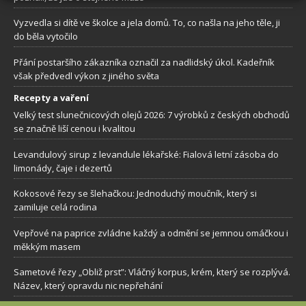
Vyzvedla si dítě ve školce a jela domů. To, co našla na jeho těle, ji
do běla vytočilo
Přání postaršího zákazníka označil za nadlidský úkol. Kadeřník
však předvedl výkon z jiného světa
Recepty a vaření
Velký test slunečnicových olejů 2026: 7 výrobků z českých obchodů
se značně liší cenou i kvalitou
Levandulový sirup z levandule lékařské: Fialová letní zásoba do
limonády, čaje i dezertů
Kokosové řezy se šlehačkou: Jednoduchý moučník, který si
zamiluje celá rodina
Vepřové na paprice zvládne každý a odmění se jemnou omáčkou i
měkkým masem
Sametové řezy „Obliž prst”: Vláčný korpus, krém, který se rozplývá.
Název, který opravdu nic nepřehání