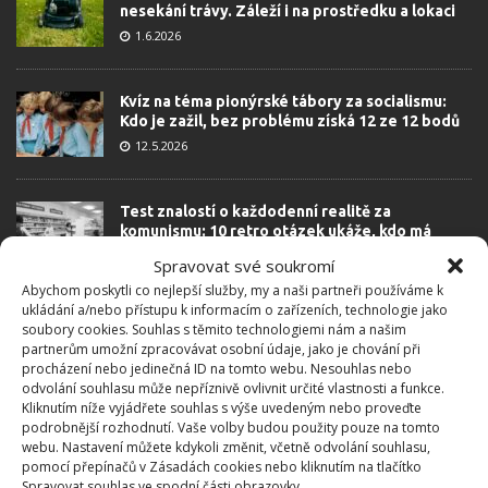
nesekání trávy. Záleží i na prostředku a lokaci
1.6.2026
Kvíz na téma pionýrské tábory za socialismu:
Kdo je zažil, bez problému získá 12 ze 12 bodů
12.5.2026
Test znalostí o každodenní realitě za
komunismu: 10 retro otázek ukáže, kdo má
dobrý přehled
Spravovat své soukromí
23.6.2026
Abychom poskytli co nejlepší služby, my a naši partneři používáme k
ukládání a/nebo přístupu k informacím o zařízeních, technologie jako
soubory cookies. Souhlas s těmito technologiemi nám a našim
Retro kvíz o oblíbených autech v dobách
partnerům umožní zpracovávat osobní údaje, jako je chování při
socialismu: Tehdejší řidiči musí získat 10 z 10
procházení nebo jedinečná ID na tomto webu. Nesouhlas nebo
bodů
odvolání souhlasu může nepříznivě ovlivnit určité vlastnosti a funkce.
6.5.2026
Kliknutím níže vyjádřete souhlas s výše uvedeným nebo proveďte
podrobnější rozhodnutí. Vaše volby budou použity pouze na tomto
webu. Nastavení můžete kdykoli změnit, včetně odvolání souhlasu,
pomocí přepínačů v Zásadách cookies nebo kliknutím na tlačítko
Spravovat souhlas ve spodní části obrazovky.