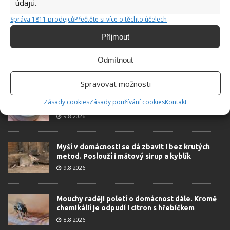
6.5.2026
údajů.
Správa 1811 prodejců
Přečtěte si více o těchto účelech
Příjmout
Odmítnout
ŽHAVÉ NOVINKY
Spravovat možnosti
Její okolí nechápalo, proč lije beton do kelímků.
Zásady cookies
Zásady používání cookies
Kontakt
To, co z nich vytvořila, všem vytřelo zrak
9.8.2026
Myší v domácnosti se dá zbavit i bez krutých
metod. Poslouží i mátový sirup a kyblík
9.8.2026
Mouchy raději poletí o domácnost dále. Kromě
chemikálií je odpudí i citron s hřebíčkem
8.8.2026