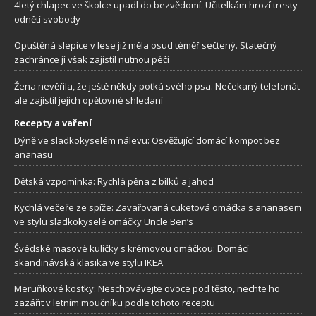
4letý chlapec ve školce upadl do bezvědomí. Učitelkám hrozí tresty
odnětí svobody
Opuštěná slepice v lese již měla osud téměř sečtený. Statečný
zachránce jí však zajistil nutnou péči
Žena nevěřila, že ještě někdy potká svého psa. Nečekaný telefonát
ale zajistil jejich opětovné shledaní
Recepty a vaření
Dýně ve sladkokyselém nálevu: Osvěžující domácí kompot bez
ananasu
Dětská vzpomínka: Rychlá pěna z bílků a jahod
Rychlá večeře ze spíže: Zavařovaná cuketová omáčka s ananasem
ve stylu sladkokyselé omáčky Uncle Ben’s
Švédské masové kuličky s krémovou omáčkou: Domácí
skandinávská klasika ve stylu IKEA
Meruňkové kostky: Neschovávejte ovoce pod těsto, nechte ho
zazářit v letním moučníku podle tohoto receptu