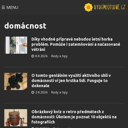
☰ MENU
domácnost
Díky vhodné přípravě nebudou letní horka
problém. Pomůže i zatemňování a načasované
větrání
8.8.2026
Rady a tipy
O tomto geniálním využití aktivního uhlí v
domácností ví jen hrstka lidí. Funguje to
dokonale
2.8.2026
Rady a tipy
Obrázkový kvíz o retro předmětech z
domácnosti: Úkolem je poznat 10 objektů na
fotografiích