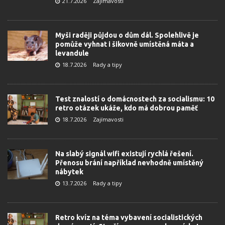
21.7.2026
Zajímavosti
Myši raději půjdou o dům dál. Spolehlivě je
pomůže vyhnat i šikovně umístěná máta a
levandule
18.7.2026
Rady a tipy
Test znalostí o domácnostech za socialismu: 10
retro otázek ukáže, kdo má dobrou paměť
18.7.2026
Zajímavosti
Na slabý signál wifi existují rychlá řešení.
Přenosu brání například nevhodně umístěný
nábytek
13.7.2026
Rady a tipy
Retro kvíz na téma vybavení socialistických