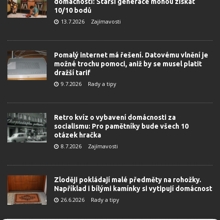
domácností: Starší generace mohou získat
10/10 bodů
13.7.2026
Zajímavosti
Pomalý internet má řešení. Datovému vlnění je
možné trochu pomoci, aniž by se musel platit
dražší tarif
9.7.2026
Rady a tipy
Retro kvíz o vybavení domácnosti za
socialismu: Pro pamětníky bude všech 10
otázek hračka
8.7.2026
Zajímavosti
Zloději pokládají malé předměty na rohožky.
Například i bílými kamínky si vytipují domácnost
26.6.2026
Rady a tipy