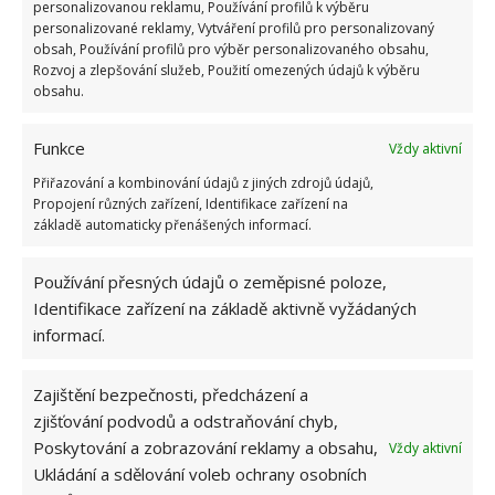
personalizovanou reklamu, Používání profilů k výběru
OBLÍBENÉ ČLÁNKY
personalizované reklamy, Vytváření profilů pro personalizovaný
obsah, Používání profilů pro výběr personalizovaného obsahu,
Rozvoj a zlepšování služeb, Použití omezených údajů k výběru
Pokuta až 10 000 Kč hrozí za nesprávné sekání i
obsahu.
nesekání trávy. Záleží i na prostředku a lokaci
1.6.2026
Funkce
Vždy aktivní
Přiřazování a kombinování údajů z jiných zdrojů údajů,
Kvíz na téma pionýrské tábory za socialismu:
Propojení různých zařízení, Identifikace zařízení na
Kdo je zažil, bez problému získá 12 ze 12 bodů
základě automaticky přenášených informací.
12.5.2026
Používání přesných údajů o zeměpisné poloze,
Test znalostí o každodenní realitě za
Identifikace zařízení na základě aktivně vyžádaných
komunismu: 10 retro otázek ukáže, kdo má
informací.
dobrý přehled
23.6.2026
Zajištění bezpečnosti, předcházení a
zjišťování podvodů a odstraňování chyb,
Retro kvíz o oblíbených autech v dobách
Poskytování a zobrazování reklamy a obsahu,
Vždy aktivní
socialismu: Tehdejší řidiči musí získat 10 z 10
bodů
Ukládání a sdělování voleb ochrany osobních