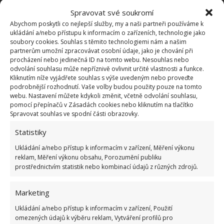
Spravovat své soukromí
Retro kvíz o domácnosti za socialismu: Kdysi
běžné předměty v 12 otázkách připomenou
Abychom poskytli co nejlepší služby, my a naši partneři používáme k
každodenní život
ukládání a/nebo přístupu k informacím o zařízeních, technologie jako
soubory cookies. Souhlas s těmito technologiemi nám a našim
17.6.2026
Zajímavosti
partnerům umožní zpracovávat osobní údaje, jako je chování při
procházení nebo jedinečná ID na tomto webu. Nesouhlas nebo
odvolání souhlasu může nepříznivě ovlivnit určité vlastnosti a funkce.
Ochlazení domácnosti přes venkovní vedra a
Kliknutím níže vyjádřete souhlas s výše uvedeným nebo proveďte
bez drahé klimatizace. Klíčem je i noční větrání
podrobnější rozhodnutí. Vaše volby budou použity pouze na tomto
webu. Nastavení můžete kdykoli změnit, včetně odvolání souhlasu,
31.5.2026
Rady a tipy
pomocí přepínačů v Zásadách cookies nebo kliknutím na tlačítko
Spravovat souhlas ve spodní části obrazovky.
Statistiky
1
2
…
44
»
Ukládání a/nebo přístup k informacím v zařízení, Měření výkonu
reklam, Měření výkonu obsahu, Porozumění publiku
prostřednictvím statistik nebo kombinací údajů z různých zdrojů.
Marketing
Ukládání a/nebo přístup k informacím v zařízení, Použití
omezených údajů k výběru reklam, Vytváření profilů pro