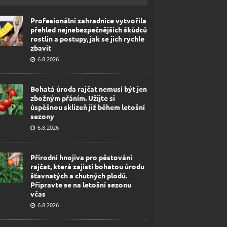
Profesionální zahradnice vytvořila
přehled nejnebezpečnějších škůdců
rostlin a postupy, jak se jich rychle
zbavit
6.8.2026
Bohatá úroda rajčat nemusí být jen
zbožným přáním. Užijte si
úspěšnou sklizeň již během letošní
sezony
6.8.2026
Přírodní hnojiva pro pěstování
rajčat, která zajistí bohatou úrodu
šťavnatých a chutných plodů.
Připravte se na letošní sezonu
včas
6.8.2026