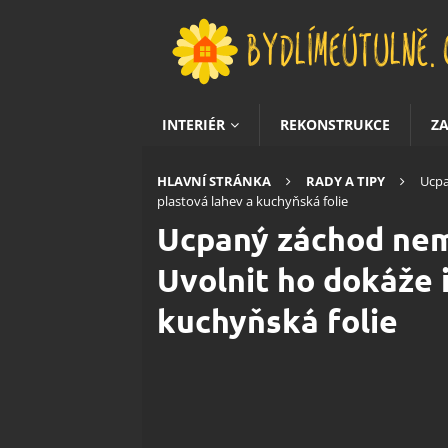
INTERIÉR
REKONSTRUKCE
Z
HLAVNÍ STRÁNKA
RADY A TIPY
Ucpa
plastová lahev a kuchyňská folie
Ucpaný záchod nemu
Uvolnit ho dokáže i
kuchyňská folie