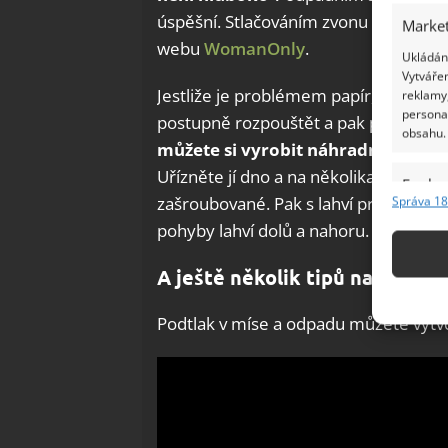
úspěšní. Stlačováním zvonu se vytváří
Market
webu
WomanOnly
.
Ukládání
Vytvářen
Jestliže je problémem papír, dejte t
reklamy,
persona
postupně rozpouštět a pak proces se 
obsahu.
můžete si vyrobit náhradní pomůc
Uřízněte jí dno a na několika místech
Funkc
zašroubované. Pak s lahví pracujte s
Správa 18
Přiřazov
pohyby lahví dolů a nahoru.
Identifi
A ještě několik tipů na video
Použív
základ
Podtlak v míse a odpadu můžete vytvoř
Zajišt
odstra
Ukládá