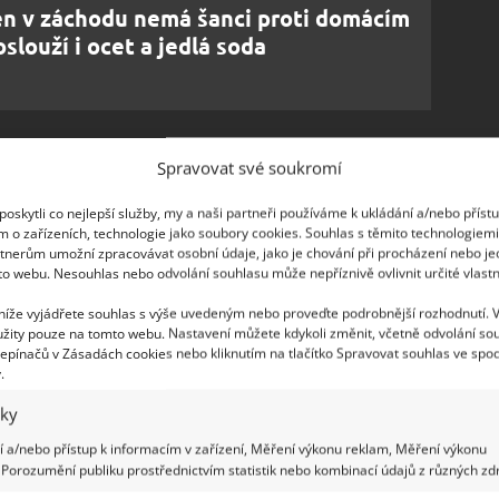
n v záchodu nemá šanci proti domácím
oslouží i ocet a jedlá soda
Spravovat své soukromí
ožství toaletního papíru, ale časté to není.
oskytli co nejlepší služby, my a naši partneři používáme k ukládání a/nebo příst
zvlhčení drolí, takže v tom by problém být neměl.
m o zařízeních, technologie jako soubory cookies. Souhlas s těmito technologiem
tnerům umožní zpracovávat osobní údaje, jako je chování při procházení nebo j
ěkteré
věci, které patří do odpadkového koše
.
to webu. Nesouhlas nebo odvolání souhlasu může nepříznivě ovlivnit určité vlastn
tyčinky, hygienické vložky a tampony, igelit aj.
 níže vyjádřete souhlas s výše uvedeným nebo proveďte podrobnější rozhodnutí. 
usíte počítat s tím, že se odpad dříve či později
žity pouze na tomto webu. Nastavení můžete kdykoli změnit, včetně odvolání so
epínačů v Zásadách cookies nebo kliknutím na tlačítko Spravovat souhlas ve spod
.
e o pročištění odtoku z WC mísy pokusit sami. Měli
iky
žený záchodový zvon – čím větší, tím lepší – péro
 a/nebo přístup k informacím v zařízení, Měření výkonu reklam, Měření výkonu
on pomůže hlavně v případě, kdy ucpávka
Porozumění publiku prostřednictvím statistik nebo kombinací údajů z různých zdr
ytvořil ji toaletní papír. Tehdy můžete být velmi