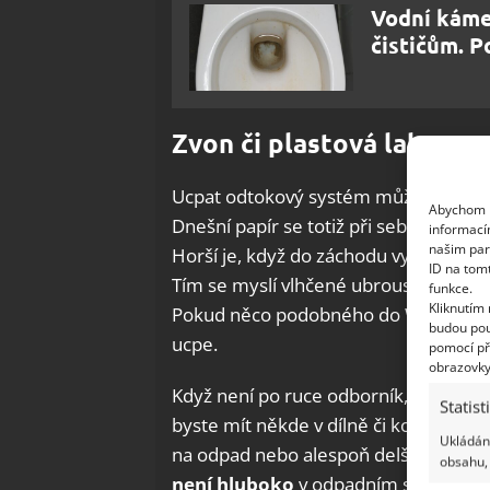
Vodní káme
čističům. P
Zvon či plastová lahev
Ucpat odtokový systém může i velké mn
Abychom p
Dnešní papír se totiž při sebemenším 
informací
našim par
Horší je, když do záchodu vyhodíte n
ID na tom
Tím se myslí vlhčené ubrousky, vatové 
funkce.
Kliknutím
Pokud něco podobného do WC hodíte, m
budou pou
ucpe.
pomocí př
obrazovky
Když není po ruce odborník, musíte s
Statist
byste mít někde v dílně či komoře ulo
Ukládání
na odpad nebo alespoň delší drát.
Zv
obsahu, 
není hluboko
v odpadním systému a v