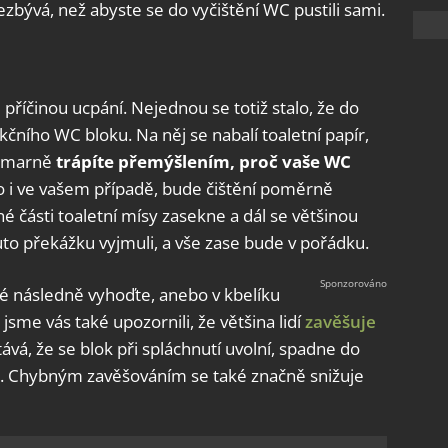
ezbývá, než abyste se do vyčištění WC pustili sami.
je příčinou ucpání. Nejednou se totiž stalo, že do
čního WC bloku. Na něj se nabalí toaletní papír,
se marně
trápíte přemýšlením, proč vaše WC
lo i ve vašem případě, bude čištění poměrně
é části toaletní mísy zasekne a dál se většinou
to překážku vyjmuli, a vše zase bude v pořádku.
é následně vyhoďte, anebo v kbelíku
sme vás také upozornili, že většina lidí
zavěšuje
ává, že se blok při spláchnutí uvolní, spadne do
. Chybným zavěšováním se také značně snižuje