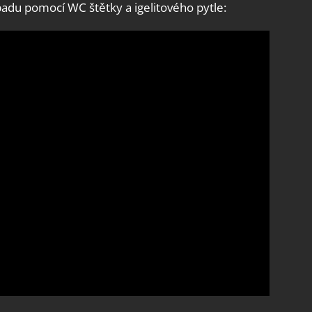
adu pomocí WC štětky a igelitového pytle: