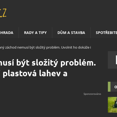
AHRADA
RADY A TIPY
DŮM A STAVBA
SPOTŘEBIT
ný záchod nemusí být složitý problém. Uvolnit ho dokáže i
sí být složitý problém.
 plastová lahev a
O