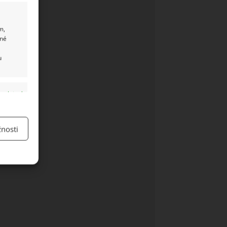
m,
ané
u
y aktivní
nosti
y aktivní