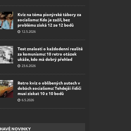
Kvíz na téma pionýrské tábory za
socialismu: Kdo je zažil, bez
problému získá 12 ze 12 bodů
12.5.2026
Test znalostí o každodenní realitě
za komunismu: 10 retro otázek
ukáže, kdo má dobrý přehled
23.6.2026
Retro kvíz o oblíbených autech v
dobách socialismu: Tehdejší řidiči
musí získat 10 z 10 bodů
6.5.2026
HAVÉ NOVINKY