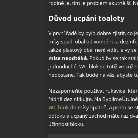
rodině je, tím je problém akutnější! N
Důvod ucpání toalety
V první řadě by bylo dobré zjistit, co 
mísy spadl obal od vonného a dezinfek
takže plastový obal není vidět, a vy 
mísa neodtéká
. Pokud by se tak sta
jednoduché. WC blok se totiž ve zúžen
nedostane. Tak bude na vás, abyste tu
Nezapomeňte používat rukavice, kter
řádně dezinfikujte. Na BydlímeÚtulně j
WC blok
do mísy špatně, a proto se st
odtoku a ucpaný záchod máte raz dva
účinnost bloku.