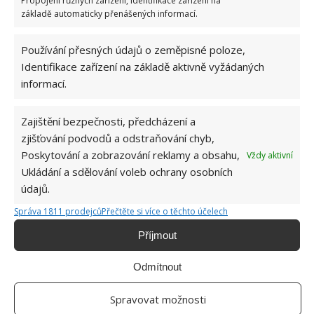
Propojení různých zařízení, Identifikace zařízení na
Okurky a kopr se perfektně doplňují na zahradě
základě automaticky přenášených informací.
i při nakládání. Díky tomuto postupu chutnají
fantasticky
8.8.2026
Používání přesných údajů o zeměpisné poloze,
Identifikace zařízení na základě aktivně vyžádaných
informací.
Zajištění bezpečnosti, předcházení a
zjišťování podvodů a odstraňování chyb,
Poskytování a zobrazování reklamy a obsahu,
Vždy aktivní
Ukládání a sdělování voleb ochrany osobních
O WEBU
údajů.
Sháníte zajímavé tipy jak vylepšit Váš domov? Originální nápady,
Správa 1811 prodejců
Přečtěte si více o těchto účelech
aktuální trendy, praktické rady i inspirativní fotografie najdete na
stránkách internetového magazínu
Bydlimeutulne.cz
.
Příjmout
Odmítnout
Lidé a svět
Žena nevěřila, že ještě někdy potká svého psa. Nečekaný telefonát
Spravovat možnosti
ale zajistil jejich opětovné shledaní