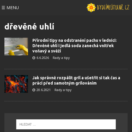
☰ MENU
dřevěné uhlí
Přírodní tipy na odstranění pachu v lednici:
Dřevěné uhlí i jedlá soda zanechá vnitřek
voňavý a svěží
6.6.2026
Rady a tipy
Jak správně rozpálit gril a ušetřit si tak čas a
práci před samotným grilováním
20.6.2021
Rady a tipy