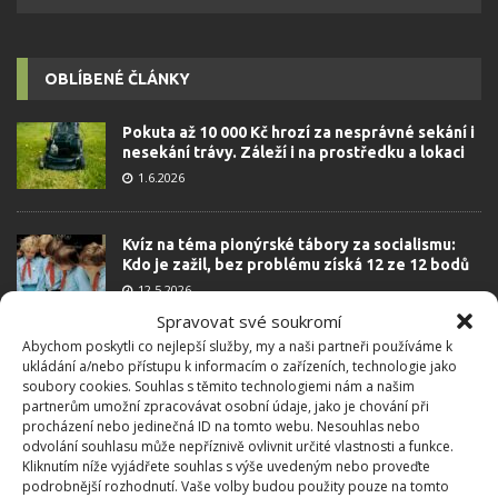
OBLÍBENÉ ČLÁNKY
Pokuta až 10 000 Kč hrozí za nesprávné sekání i
nesekání trávy. Záleží i na prostředku a lokaci
1.6.2026
Kvíz na téma pionýrské tábory za socialismu:
Kdo je zažil, bez problému získá 12 ze 12 bodů
12.5.2026
Spravovat své soukromí
Abychom poskytli co nejlepší služby, my a naši partneři používáme k
Test znalostí o každodenní realitě za
ukládání a/nebo přístupu k informacím o zařízeních, technologie jako
komunismu: 10 retro otázek ukáže, kdo má
soubory cookies. Souhlas s těmito technologiemi nám a našim
dobrý přehled
partnerům umožní zpracovávat osobní údaje, jako je chování při
23.6.2026
procházení nebo jedinečná ID na tomto webu. Nesouhlas nebo
odvolání souhlasu může nepříznivě ovlivnit určité vlastnosti a funkce.
Kliknutím níže vyjádřete souhlas s výše uvedeným nebo proveďte
podrobnější rozhodnutí. Vaše volby budou použity pouze na tomto
Retro kvíz o oblíbených autech v dobách