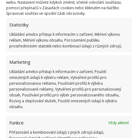
webu. Nastavení můžete kdykoli změnit, včetně odvolání souhlasu,
socialismu: Tehdejší řidiči musí získat 10 z 10
pomocí přepínačů v Zásadách cookies nebo kliknutím na tlačítko
bodů
Spravovat souhlas ve spodní části obrazovky.
6.5.2026
Statistiky
Ukládání a/nebo přístup k informacím v zařízení, Měření výkonu
reklam, Měření výkonu obsahu, Porozumění publiku
prostřednictvím statistik nebo kombinací údajů z různých zdrojů.
ŽHAVÉ NOVINKY
Marketing
Ukládání a/nebo přístup k informacím v zařízení, Použití
Mouchy raději poletí o domácnost dále. Kromě
chemikálií je odpudí i citron s hřebíčkem
omezených údajů k výběru reklam, Vytváření profilů pro
personalizovanou reklamu, Používání profilů k výběru
8.8.2026
personalizované reklamy, Vytváření profilů pro personalizovaný
obsah, Používání profilů pro výběr personalizovaného obsahu,
Rozvoj a zlepšování služeb, Použití omezených údajů k výběru
Díky vhodné přípravě nebudou letní horka
obsahu.
problém. Pomůže i zatemňování a načasované
větrání
8.8.2026
Funkce
Vždy aktivní
Přiřazování a kombinování údajů z jiných zdrojů údajů,