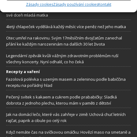
Zásady cookies
Zásady používání cookies
Kontakt
Výchova dítěte občas vyžaduje důležité lekce. Jednu takovou dala
své dceři mladá matka
4letý chlapeček vydělává každý měsíc více peněz než jeho matka
Otec umřel na rakovinu. Svým 17měsíčním dvojčatům zanechal
přání ke každým narozeninám na dalších 30 let života
Legendární zpěvák kvůli vážným zdravotním problémům ruší
všechny koncerty. Nyní odhalil, co ho čeká
Recepty a vaření
Fazolová polévka s uzeným masem a zeleninou podle babiččina
receptu na pořádný hlad
Pečený svítek s kakaem a cukrem podle prababičky: Sladká
dobrota z jednoho plechu, kterou mám v paměti z dětství
Jak na domácí lečo, které vás zahřeje v zimě: Uchová chuť letních
rajčat, paprik a cibule po celý rok
Když nemáte čas na svíčkovou omáčku: Hovězí maso na smetaně a