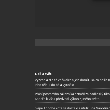
Zajišt
odstra
Ukládá
Lidé a svět
Vyzvedla si dítě ve školce a jela domů. To, co našla 
jeho těle, ji do běla vytočilo
Přání postaršího zákazníka označil za nadlidský úkol
Kadeřník však předvedl výkon z jiného světa
Slepé, třínohé kotě se dostalo z útulku na Národní 