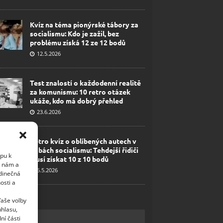
Kvíz na téma pionýrské tábory za
socialismu: Kdo je zažil, bez
problému získá 12 ze 12 bodů
12.5.2026
Test znalostí o každodenní realitě
za komunismu: 10 retro otázek
ukáže, kdo má dobrý přehled
23.6.2026
Retro kvíz o oblíbených autech v
dobách socialismu: Tehdejší řidiči
upu k
musí získat 10 z 10 bodů
i nám a
6.5.2026
edinečná
osti a
Vaše volby
uhlasu,
ní části