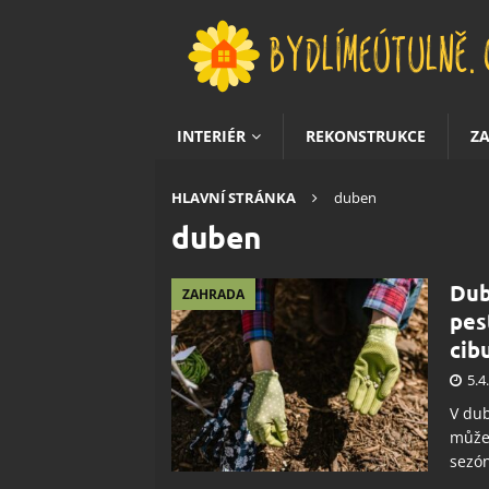
INTERIÉR
REKONSTRUKCE
Z
HLAVNÍ STRÁNKA
duben
duben
Dub
ZAHRADA
pes
cib
5.4
V dub
můžet
sezó