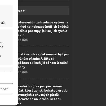
HAVÉ NOVINKY
Profesionální zahradnice vytvořila
ojů.
přehled nejnebezpečnějších škůdců
rostlin a postupy, jak se jich rychle
zbavit
6.8.2026
m,
ané
Bohatá úroda rajčat nemusí být jen
u
zbožným přáním. Užijte si
úspěšnou sklizeň již během letošní
sezony
6.8.2026
y aktivní
Přírodní hnojiva pro pěstování
nosti
rajčat, která zajistí bohatou úrodu
šťavnatých a chutných plodů.
Připravte se na letošní sezonu
včas