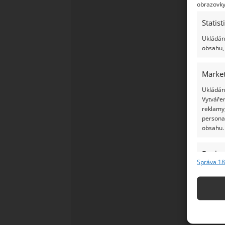
obrazovky
Statist
Ukládání
obsahu, 
Market
Ukládání
Vytvářen
reklamy,
persona
obsahu.
Funkc
Správa 18
Přiřazov
Identifi
Použív
základ