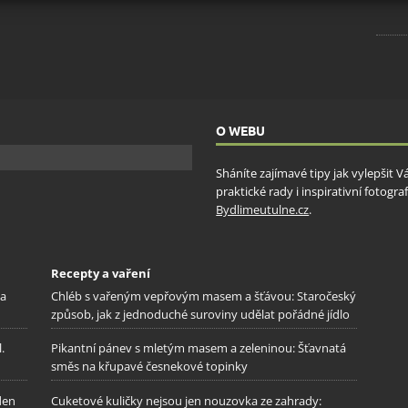
ění bezpečnosti, předcházení a zjišťování podvodů a
ňování chyb, Poskytování a zobrazování reklamy a obsahu,
Vžd
ní a sdělování voleb ochrany osobních údajů.
O WEBU
Sháníte zajímavé tipy jak vylepšit 
praktické rady i inspirativní fotog
Bydlimeutulne.cz
.
Recepty a vaření
na
Chléb s vařeným vepřovým masem a šťávou: Staročeský
způsob, jak z jednoduché suroviny udělat pořádné jídlo
.
Pikantní pánev s mletým masem a zeleninou: Šťavnatá
směs na křupavé česnekové topinky
den
Cuketové kuličky nejsou jen nouzovka ze zahrady: