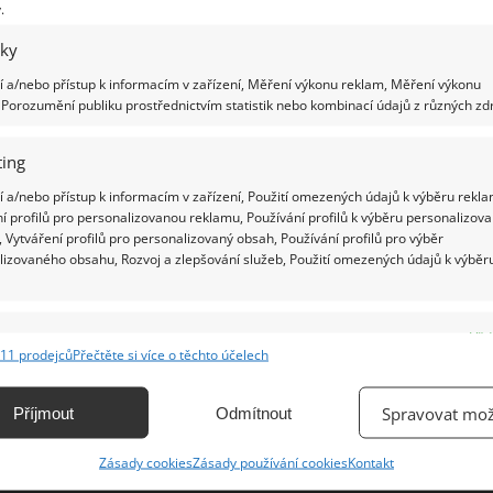
.
iky
Ž
 a/nebo přístup k informacím v zařízení, Měření výkonu reklam, Měření výkonu
Porozumění publiku prostřednictvím statistik nebo kombinací údajů z různých zdr
ing
 a/nebo přístup k informacím v zařízení, Použití omezených údajů k výběru rekla
í profilů pro personalizovanou reklamu, Používání profilů k výběru personalizov
 Vytváření profilů pro personalizovaný obsah, Používání profilů pro výběr
lizovaného obsahu, Rozvoj a zlepšování služeb, Použití omezených údajů k výběr
e
Vžd
11 prodejců
Přečtěte si více o těchto účelech
ání a kombinování údajů z jiných zdrojů údajů, Propojení různých zařízení,
kace zařízení na základě automaticky přenášených informací.
Spravovat mož
Příjmout
Odmítnout
ání přesných údajů o zeměpisné poloze, Identifikace zařízení na
Zásady cookies
Zásady používání cookies
Kontakt
ě aktivně vyžádaných informací.