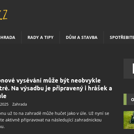
AHRADA
RADY A TIPY
DŮM A STAVBA
SPOTŘEBIT
nové vysévání může být neobvykle
tré. Na výsadbu je připravený i hrášek a
ule
O
.2025
Zahrada
nu už to na zahradě může hučet jako v úle. Už nyní se
e aktivně připravovat na následující zahradnickou
nu.