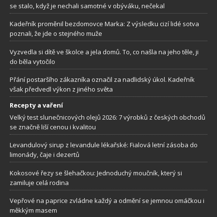
se stalo, když je nechali samotné v obýváku, nečekal
Kadeřník proměnil bezdomovce Marka: Z výsledku cizí lidé sotva
poznali, že jde o stejného muže
Vyzvedla si dítě ve školce a jela domů. To, co našla na jeho těle, ji
do běla vytočilo
Přání postaršího zákazníka označil za nadlidský úkol. Kadeřník
však předvedl výkon z jiného světa
Recepty a vaření
Velký test slunečnicových olejů 2026: 7 výrobků z českých obchodů
se značně liší cenou i kvalitou
Levandulový sirup z levandule lékařské: Fialová letní zásoba do
limonády, čaje i dezertů
Kokosové řezy se šlehačkou: Jednoduchý moučník, který si
zamiluje celá rodina
Vepřové na paprice zvládne každý a odmění se jemnou omáčkou i
měkkým masem