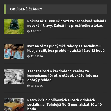
OBLÍBENÉ ČLÁNKY
Pokuta až 10 000 Kč hrozí za nesprávné sekání i
nesekání trávy. Záleží i na prostředku a lokaci
1.6.2026
Kvíz na téma pionýrské tábory za socialismu:
Kdo je zažil, bez problému získá 12 ze 12 bodů
12.5.2026
Test znalostí o každodenní realitě za
komunismu: 10 retro otázek ukáže, kdo má
dobrý přehled
23.6.2026
Retro kvíz o oblíbených autech v dobách
socialismu: Tehdejší řidiči musí získat 10 z 10
bodů