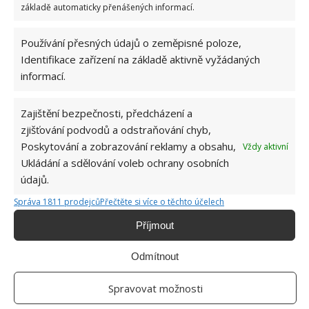
základě automaticky přenášených informací.
nějaký škůdce.
Používání přesných údajů o zeměpisné poloze,
Zdroj:
Zielona Interia
Identifikace zařízení na základě aktivně vyžádaných
informací.
Zajištění bezpečnosti, předcházení a
zjišťování podvodů a odstraňování chyb,
Poskytování a zobrazování reklamy a obsahu,
Vždy aktivní
Ukládání a sdělování voleb ochrany osobních
údajů.
Správa 1811 prodejců
Přečtěte si více o těchto účelech
Příjmout
Odmítnout
Spravovat možnosti