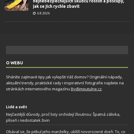
nejnebezpečnějších škůdců rostlin a postupy,
jak se jich rychle zbavit
6.8.2026
O WEBU
Sháníte zajímavé tipy jak vylepšit Váš domov? Originální nápady,
aktuální trendy, praktické rady i inspirativní fotografie najdete na
stránkách internetového magazínu
Bydlimeutulne.cz
.
Lidé a svět
Nejčastější důvody, proč listy orchidejí žloutnou: Špatná zálivka,
plíseň i nedostatek živin
Obával se, že pitbul jeho manželky, ublíží novorozené dceři. To, co