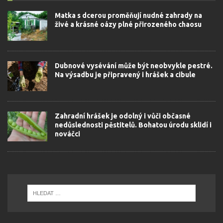
Matka s dcerou proměňují nudné zahrady na
živé a krásné oázy plné přirozeného chaosu
Dubnové vysévání může být neobvykle pestré.
Na výsadbu je připravený i hrášek a cibule
Zahradní hrášek je odolný i vůči občasné
nedůslednosti pěstitelů. Bohatou úrodu sklidí i
nováčci