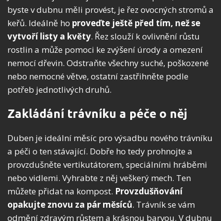
byste v dubnu měli provést, je řez ovocných stromů a
keřů. Ideálně ho
proveďte ještě před tím, než se
vytvoří listy a květy
. Řez slouží k ovlivnění růstu
rostlin a může pomoci ke zvýšení úrody a omezení
nemocí dřevin. Odstraňte všechny suché, poškozené
nebo nemocné větve, ostatní zastřihněte podle
potřeb jednotlivých druhů.
Zakládání trávníku a péče o něj
Duben je ideální měsíc pro výsadbu nového trávníku
a péči o ten stávající. Dobře ho tedy prohnojte a
provzdušněte vertikutátorem, speciálními hráběmi
nebo vidlemi. Vyhrabte z něj veškerý mech. Ten
můžete přidat na kompost.
Provzdušňování
opakujte znovu za pár měsíců
. Trávník se vám
odmění zdravým růstem a krásnou barvou. V dubnu