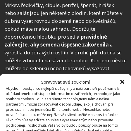
Mrkev, ředkvičky, cibule, petržel, špenát, hrášek
nebo salát jsou jen některé z plodin, které můžete v
dubnu vyset rovnou do země nebo do květináčů,
pokud máte malou zahradu. Dodržujte
doporučenou hloubku pro setí a
pravidelně
zalévejte, aby semena úspěšně zakořenila
a
vyrostla do zdravých rostlin. V druhé půli dubna se
můžete vrhnout i na sázení brambor. Koncem měsíce
můžete do skleníků nebo fóliovníků vysazovat
rajčata a okurky.
Spravovat své soukromí
Abychom poskytli co nejlepší služby, my a naši partneři používáme k
Okrasná zahrada
ukládání a/nebo přístupu k informacím o zařízeních, technologie jako
soubory cookies. Souhlas s těmito technologiemi nám a našim
V dubnu můžete vysévat chrpy, kokardu, krásenky,
partnerům umožní zpracovávat osobní údaje, jako je chování při
procházení nebo jedinečná ID na tomto webu. Nesouhlas nebo
letní cypřišek, lichořeřišnice, měsíček, okrasné dýně,
odvolání souhlasu může nepříznivě ovlivnit určité vlastnosti a funkce.
slunečnice a mnoho dalších.
Sázejte také okrasné
Kliknutím níže vyjádřete souhlas s výše uvedeným nebo proveďte
podrobnější rozhodnutí. Vaše volby budou použity pouze na tomto
keře jako růže, azalky, rododendrony
nebo
webu. Nastavení můžete kdykoli změnit, včetně odvolání souhlasu,