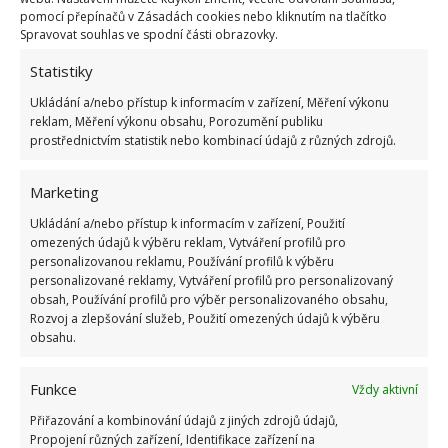
magnolie. Trvalky můžete stále množit dělením a
pomocí přepínačů v Zásadách cookies nebo kliknutím na tlačítko
Spravovat souhlas ve spodní části obrazovky.
vysazovat nové jiřiny, kosatce nebo astry. Odstraňte
Statistiky
také suché nadzemní části loňských bylin jako
levandule nebo rozmarýnu.
Ukládání a/nebo přístup k informacím v zařízení, Měření výkonu
reklam, Měření výkonu obsahu, Porozumění publiku
prostřednictvím statistik nebo kombinací údajů z různých zdrojů.
Jarní postřik stromů a ovocných
keřů
Marketing
Ukládání a/nebo přístup k informacím v zařízení, Použití
V dubnu je čas na ošetření dřeva proti škůdcům.
omezených údajů k výběru reklam, Vytváření profilů pro
Univerzální čas pro postřik nelze stanovit, ale měl by
personalizovanou reklamu, Používání profilů k výběru
být proveden ještě před otevřením listových pupenů.
personalizované reklamy, Vytváření profilů pro personalizovaný
obsah, Používání profilů pro výběr personalizovaného obsahu,
Vyberte si suchý den, kdy panuje bezvětří a teploty
Rozvoj a zlepšování služeb, Použití omezených údajů k výběru
se pohybují kolem 10 °C.
Preventivní postřik
obsahu.
pomáhá chránit dřeviny před škůdci a
Funkce
nemocemi
. Pokud preventivní postřiky neprovádíte,
Vždy aktivní
kontrolujte průběžně ovocné stromy a keře, abyste
Přiřazování a kombinování údajů z jiných zdrojů údajů,
Propojení různých zařízení, Identifikace zařízení na
mohli včas zasáhnout, pokud se na nich objeví