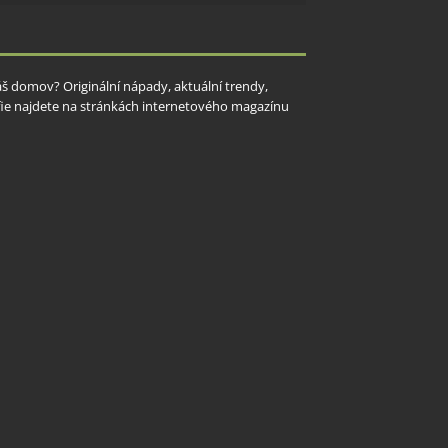
y aktivní
Váš domov? Originální nápady, aktuální trendy,
rafie najdete na stránkách internetového magazínu