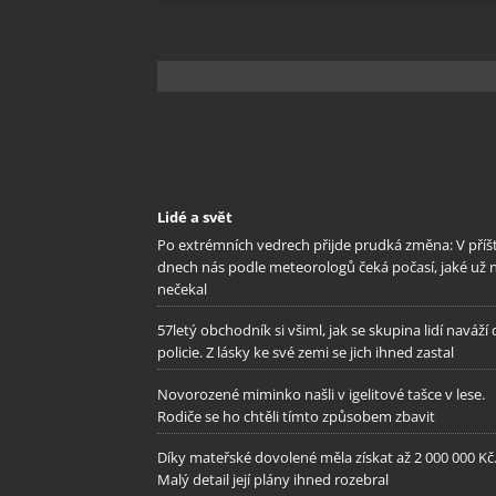
odstra
Ukládá
Lidé a svět
Po extrémních vedrech přijde prudká změna: V příš
dnech nás podle meteorologů čeká počasí, jaké už 
nečekal
57letý obchodník si všiml, jak se skupina lidí naváží
policie. Z lásky ke své zemi se jich ihned zastal
Novorozené miminko našli v igelitové tašce v lese.
Rodiče se ho chtěli tímto způsobem zbavit
Díky mateřské dovolené měla získat až 2 000 000 Kč
Malý detail její plány ihned rozebral