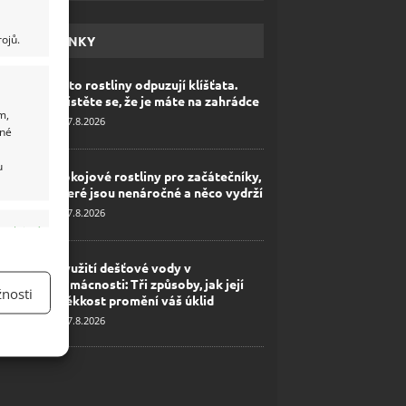
ojů.
HAVÉ NOVINKY
Tyto rostliny odpuzují klíšťata.
Ujistěte se, že je máte na zahrádce
m,
7.8.2026
ané
u
Pokojové rostliny pro začátečníky,
které jsou nenáročné a něco vydrží
7.8.2026
y aktivní
Využití dešťové vody v
domácnosti: Tři způsoby, jak její
nosti
měkkost promění váš úklid
7.8.2026