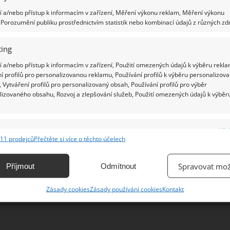
 a/nebo přístup k informacím v zařízení, Měření výkonu reklam, Měření výkonu
Porozumění publiku prostřednictvím statistik nebo kombinací údajů z různých zdr
Ž
ing
 a/nebo přístup k informacím v zařízení, Použití omezených údajů k výběru rekla
í profilů pro personalizovanou reklamu, Používání profilů k výběru personalizov
 Vytváření profilů pro personalizovaný obsah, Používání profilů pro výběr
lizovaného obsahu, Rozvoj a zlepšování služeb, Použití omezených údajů k výběr
e
Vžd
11 prodejců
Přečtěte si více o těchto účelech
ání a kombinování údajů z jiných zdrojů údajů, Propojení různých zařízení,
kace zařízení na základě automaticky přenášených informací.
Spravovat mož
Příjmout
Odmítnout
ání přesných údajů o zeměpisné poloze, Identifikace zařízení na
Zásady cookies
Zásady používání cookies
Kontakt
ě aktivně vyžádaných informací.
ění bezpečnosti, předcházení a zjišťování podvodů a