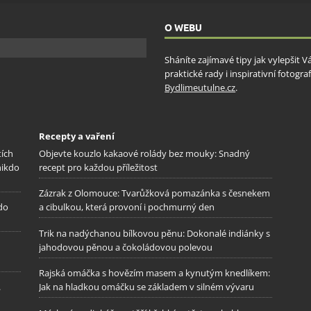
ňování chyb, Poskytování a zobrazování reklamy a obsahu,
Vžd
ní a sdělování voleb ochrany osobních údajů.
O WEBU
Sháníte zajímavé tipy jak vylepšit 
praktické rady i inspirativní fotog
Bydlimeutulne.cz
.
Recepty a vaření
tích
Objevte kouzlo kakaové rolády bez mouky: Snadný
nikdo
recept pro každou příležitost
Zázrak z Olomouce: Tvarůžková pomazánka s česnekem
 do
a cibulkou, která provoní i pochmurný den
Trik na nadýchanou bílkovou pěnu: Dokonalé indiánky s
jahodovou pěnou a čokoládovou polevou
Rajská omáčka s hovězím masem a kynutým knedlíkem:
.
Jak na hladkou omáčku se základem v silném vývaru