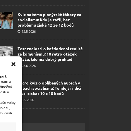
Kvíz na téma pionýrské tábory za
socialismu: Kdo je zažil, bez
problému získá 12 ze 12 bodů
12.5.2026
Test znalostí o každodenní realitě
za komunismu: 10 retro otázek
ukáže, kdo má dobrý přehled
23.6.2026
upu k
i nám a
Retro kvíz o oblíbených autech v
edinečná
dobách socialismu: Tehdejší řidiči
osti a
musí získat 10 z 10 bodů
6.5.2026
Vaše volby
uhlasu,
ní části