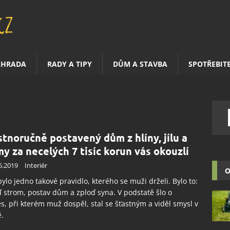
AHRADA
RADY A TIPY
DŮM A STAVBA
SPOTŘEBIT
stnoručně postavený dům z hlíny, jílu a
my za necelých 7 tisíc korun vás okouzlí
6.2019
Interiér
O
bylo jedno takové pravidlo, kterého se muži drželi. Bylo to:
 strom, postav dům a zploď syna. V podstatě šlo o
s, při kterém muž dospěl, stal se šťastným a viděl smysl v
ě.