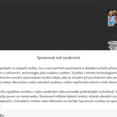
Spravovat své soukromí
oskytli co nejlepší služby, my a naši partneři používáme k ukládání a/nebo příst
m o zařízeních, technologie jako soubory cookies. Souhlas s těmito technologiem
tnerům umožní zpracovávat osobní údaje, jako je chování při procházení nebo j
to webu. Nesouhlas nebo odvolání souhlasu může nepříznivě ovlivnit určité vlastn
 níže vyjádřete souhlas s výše uvedeným nebo proveďte podrobnější rozhodnutí. 
žity pouze na tomto webu. Nastavení můžete kdykoli změnit, včetně odvolání so
epínačů v Zásadách cookies nebo kliknutím na tlačítko Spravovat souhlas ve spod
.
iky