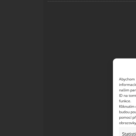
Abychom p
informací
našim par
ID na tom
funkce.
Kliknutím
budou pou
pomocí př
obrazovky
Statist