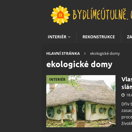
INTERIÉR
REKONSTRUKCE
Z
HLAVNÍ STRÁNKA
ekologické domy
ekologické domy
Vla
INTERIÉR
slá
18.
Dřív 
zasaď
proce
život