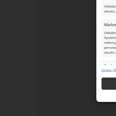
Ukládání
obsahu, 
Market
Ukládání
Vytvářen
reklamy,
persona
obsahu.
Funkc
Správa 18
Přiřazov
Identifi
Použív
základ
Zajišt