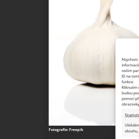
Abychom p
informací
našim par
ID na tom
funkce.
Kliknutím
budou pou
pomocí př
obrazovky
Statist
Ukládání
Fotografie: Freepik
obsahu, 