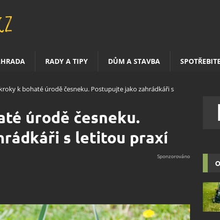
AHRADA
RADY A TIPY
DŮM A STAVBA
SPOTŘEBIT
kroky k bohaté úrodě česneku. Postupujte jako zahrádkáři s
até úrodě česneku.
rádkáři s letitou praxí
O