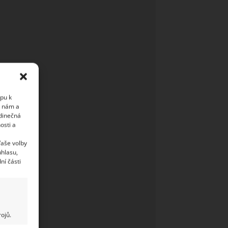
upu k
i nám a
edinečná
osti a
Vaše volby
uhlasu,
ní části
ojů.