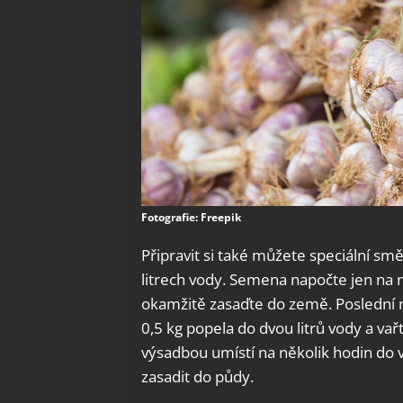
Fotografie: Freepik
Připravit si také můžete speciální smě
litrech vody. Semena napočte jen na 
okamžitě zasaďte do země. Poslední 
0,5 kg popela do dvou litrů vody a va
výsadbou umístí na několik hodin do 
zasadit do půdy.