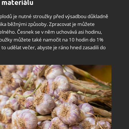
 materiálu
plodů je nutné stroužky před výsadbou důkladně
lika běžnými způsoby. Zpracovat je můžete
lného. Česnek se v něm uchovává asi hodinu,
roužky můžete také namočit na 10 hodin do 1%
o udělat večer, abyste je ráno hned zasadili do