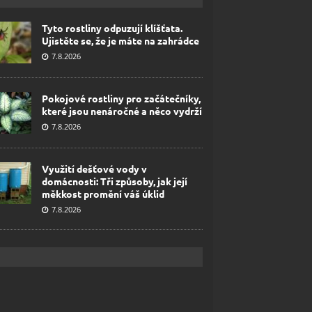
Tyto rostliny odpuzují klíšťata.
Ujistěte se, že je máte na zahrádce
7.8.2026
Pokojové rostliny pro začátečníky,
které jsou nenáročné a něco vydrží
7.8.2026
Využití dešťové vody v
domácnosti: Tři způsoby, jak její
měkkost promění váš úklid
7.8.2026