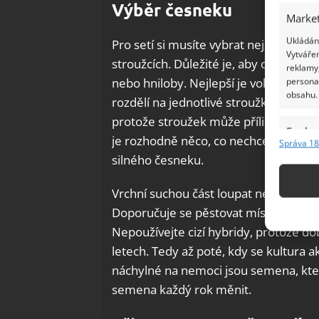
Výběr česneku
Market
Ukládání
Pro setí si musíte vybrat nejlepší hla
Vytvářen
stroužcích. Důležité je, aby osivo byl
reklamy,
nebo hniloby. Nejlepší je volit hlízy
persona
obsahu.
rozdělí na jednotlivé stroužky asi de
protože stroužek může příliš vyschnout
Funkc
je rozhodně něco, co nechcete. Když
Správa 18
Přiřazov
silného česneku.
Identifi
Vrchní suchou část loupat nemusíte.
Použív
Doporučuje se pěstovat místní odrůdy
základ
Nepoužívejte cizí hybridy, protože d
letech. Tedy až poté, kdy se kultura a
Zajišt
náchylné na nemoci jsou semena, která
odstra
semena každý rok měnit.
Ukládá