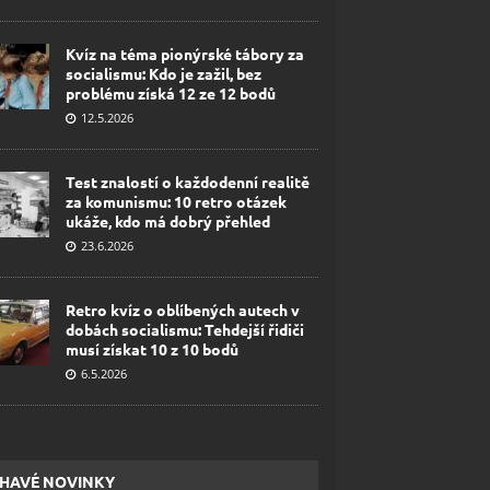
Kvíz na téma pionýrské tábory za
socialismu: Kdo je zažil, bez
problému získá 12 ze 12 bodů
12.5.2026
Test znalostí o každodenní realitě
za komunismu: 10 retro otázek
ukáže, kdo má dobrý přehled
23.6.2026
Retro kvíz o oblíbených autech v
dobách socialismu: Tehdejší řidiči
musí získat 10 z 10 bodů
6.5.2026
HAVÉ NOVINKY