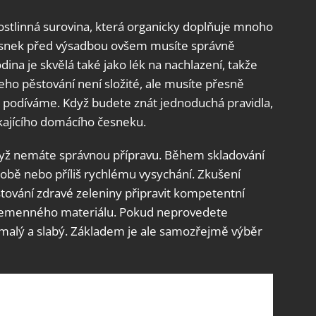
stlinná surovina, která organicky doplňuje mnoho
esnek před výsadbou ovšem musíte správně
odina je skvělá také jako lék na nachlazení, takže
o pěstování není složité, ale musíte přesně
es podíváme. Když budete znát jednoduchá pravidla,
kajícího domácího česneku.
když nemáte správnou přípravu. Během skladování
lobě nebo příliš rychlému vysychání. Zkušení
ěstování zdravé zeleniny připravit kompetentní
semenného materiálu. Pokud neprovedete
malý a slabý. Základem je ale samozřejmě výběr