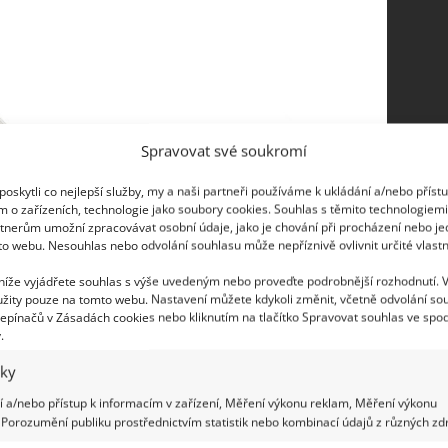
Spravovat své soukromí
oskytli co nejlepší služby, my a naši partneři používáme k ukládání a/nebo příst
m o zařízeních, technologie jako soubory cookies. Souhlas s těmito technologiem
tnerům umožní zpracovávat osobní údaje, jako je chování při procházení nebo j
to webu. Nesouhlas nebo odvolání souhlasu může nepříznivě ovlivnit určité vlastn
 níže vyjádřete souhlas s výše uvedeným nebo proveďte podrobnější rozhodnutí. 
žity pouze na tomto webu. Nastavení můžete kdykoli změnit, včetně odvolání so
epínačů v Zásadách cookies nebo kliknutím na tlačítko Spravovat souhlas ve spod
.
iky
 a/nebo přístup k informacím v zařízení, Měření výkonu reklam, Měření výkonu
Porozumění publiku prostřednictvím statistik nebo kombinací údajů z různých zdr