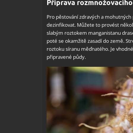
Příprava rozmnožovacího
Pro pěstování zdravých a mohutných 
dezinfikovat. Můžete to provést něko
slabým roztokem manganistanu drase
poté se okamžitě zasadí do země. St
roztoku síranu měďnatého. Je vhodné t
připravené půdy.