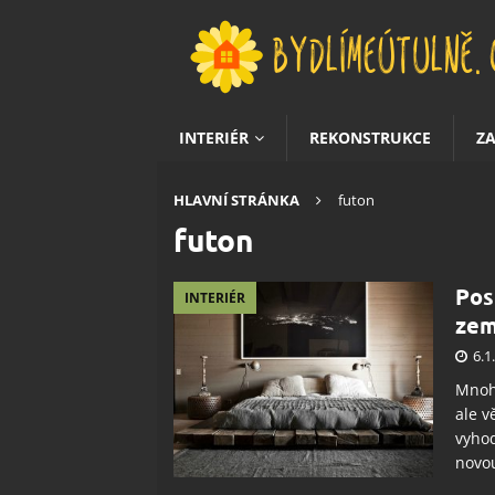
INTERIÉR
REKONSTRUKCE
Z
HLAVNÍ STRÁNKA
futon
futon
Pos
INTERIÉR
zem
6.1
Mnoho
ale v
vyhod
novo