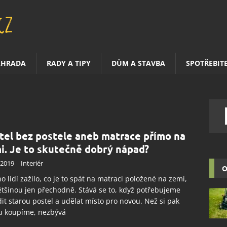
AHRADA
RADY A TIPY
DŮM A STAVBA
SPOTŘEBIT
tel bez postele aneb matrace přímo na
i. Je to skutečně dobrý nápad?
.2019
Interiér
O
 lidí zažilo, co je to spát na matraci položené na zemi,
ětšinou jen přechodně. Stává se to, když potřebujeme
it starou postel a udělat místo pro novou. Než si pak
u koupíme, nezbývá