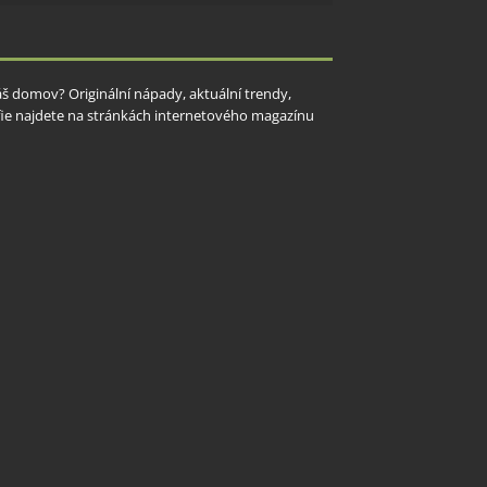
y aktivní
Váš domov? Originální nápady, aktuální trendy,
rafie najdete na stránkách internetového magazínu