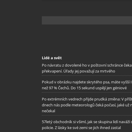
odstra
Ukládá
Lidé a svět
Po návratu z dovolené ho v poštovní schránce čeka
překvapení. Úřady jej považují za mrtvého
Pokud v obrázku najdete skrytého psa, máte vyšší 
než 97 % Čechů. Do 15 sekund uspějí jen géniové
Po extrémních vedrech přijde prudká změna: V příš
dnech nás podle meteorologů čeká počasí, jaké už 
nečekal
57letý obchodník si všiml, jak se skupina lidí naváží
policie. Z lásky ke své zemi se jich ihned zastal