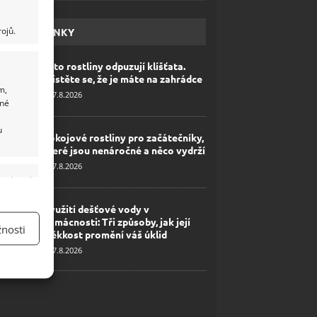
ojů.
HAVÉ NOVINKY
Tyto rostliny odpuzují klíšťata.
Ujistěte se, že je máte na zahrádce
m,
7.8.2026
ané
u
Pokojové rostliny pro začátečníky,
které jsou nenáročné a něco vydrží
7.8.2026
y aktivní
Využití dešťové vody v
domácnosti: Tři způsoby, jak její
nosti
měkkost promění váš úklid
7.8.2026