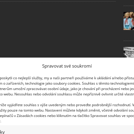
Spravovat své soukromí
oskytli co nejlepší služby, my a naši partneři používáme k ukládání a/nebo příst
m o zařízeních, technologie jako soubory cookies. Souhlas s těmito technologiem
tnerům umožní zpracovávat osobní údaje, jako je chování při procházení nebo j
to webu. Nesouhlas nebo odvolání souhlasu může nepříznivě ovlivnit určité vlastn
 níže vyjádřete souhlas s výše uvedeným nebo proveďte podrobnější rozhodnutí. 
žity pouze na tomto webu. Nastavení můžete kdykoli změnit, včetně odvolání so
epínačů v Zásadách cookies nebo kliknutím na tlačítko Spravovat souhlas ve spod
.
iky