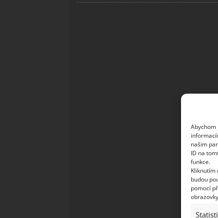
Abychom p
informací
našim par
ID na tom
funkce.
Kliknutím
budou pou
pomocí př
obrazovky
Statist