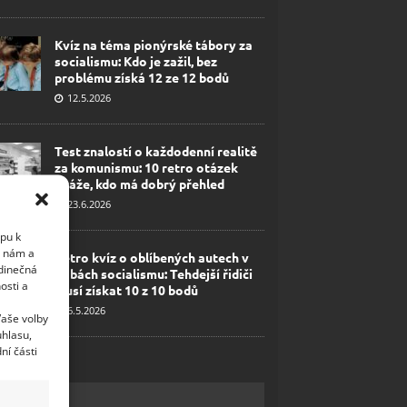
Kvíz na téma pionýrské tábory za
socialismu: Kdo je zažil, bez
problému získá 12 ze 12 bodů
12.5.2026
Test znalostí o každodenní realitě
za komunismu: 10 retro otázek
ukáže, kdo má dobrý přehled
23.6.2026
upu k
i nám a
Retro kvíz o oblíbených autech v
edinečná
dobách socialismu: Tehdejší řidiči
osti a
musí získat 10 z 10 bodů
6.5.2026
Vaše volby
uhlasu,
ní části