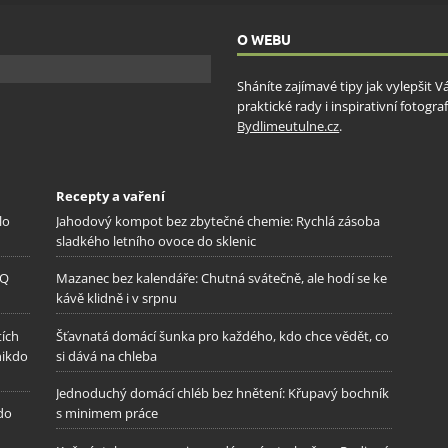
ňování chyb, Poskytování a zobrazování reklamy a obsahu,
Vžd
ní a sdělování voleb ochrany osobních údajů.
O WEBU
Sháníte zajímavé tipy jak vylepšit 
praktické rady i inspirativní fotog
Bydlimeutulne.cz
.
Recepty a vaření
lo
Jahodový kompot bez zbytečné chemie: Rychlá zásoba
sladkého letního ovoce do sklenic
IQ
Mazanec bez kalendáře: Chutná svátečně, ale hodí se ke
kávě klidně i v srpnu
tích
Šťavnatá domácí šunka pro každého, kdo chce vědět, co
nikdo
si dává na chleba
Jednoduchý domácí chléb bez hnětení: Křupavý bochník
 do
s minimem práce