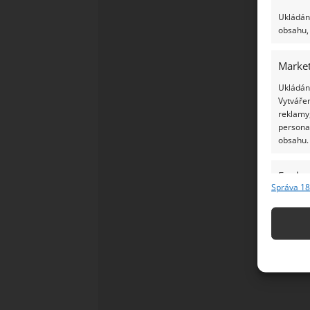
Ukládání
obsahu, 
Market
Ukládání
Vytvářen
reklamy,
persona
obsahu.
Funkc
Správa 18
Přiřazov
Identifi
Použív
základ
Zajišt