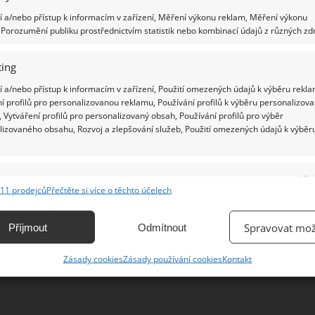
 a/nebo přístup k informacím v zařízení, Měření výkonu reklam, Měření výkonu
Porozumění publiku prostřednictvím statistik nebo kombinací údajů z různých zdr
Ž
ing
 a/nebo přístup k informacím v zařízení, Použití omezených údajů k výběru rekla
í profilů pro personalizovanou reklamu, Používání profilů k výběru personalizov
 Vytváření profilů pro personalizovaný obsah, Používání profilů pro výběr
lizovaného obsahu, Rozvoj a zlepšování služeb, Použití omezených údajů k výběr
e
Vžd
11 prodejců
Přečtěte si více o těchto účelech
ání a kombinování údajů z jiných zdrojů údajů, Propojení různých zařízení,
kace zařízení na základě automaticky přenášených informací.
Spravovat mož
Příjmout
Odmítnout
ání přesných údajů o zeměpisné poloze, Identifikace zařízení na
Zásady cookies
Zásady používání cookies
Kontakt
ě aktivně vyžádaných informací.
ění bezpečnosti, předcházení a zjišťování podvodů a