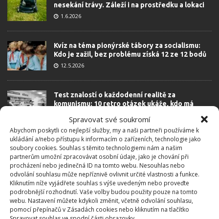
nesekání trávy. Záleží i na prostředku a lokaci
1.6.2026
Kvíz na téma pionýrské tábory za socialismu:
Kdo je zažil, bez problému získá 12 ze 12 bodů
12.5.2026
Test znalostí o každodenní realitě za
komunismu: 10 retro otázek ukáže, kdo má
dobrý přehled
Spravovat své soukromí
23.6.2026
Abychom poskytli co nejlepší služby, my a naši partneři používáme k
ukládání a/nebo přístupu k informacím o zařízeních, technologie jako
soubory cookies. Souhlas s těmito technologiemi nám a našim
Retro kvíz o oblíbených autech v dobách
partnerům umožní zpracovávat osobní údaje, jako je chování při
socialismu: Tehdejší řidiči musí získat 10 z 10
procházení nebo jedinečná ID na tomto webu. Nesouhlas nebo
bodů
odvolání souhlasu může nepříznivě ovlivnit určité vlastnosti a funkce.
6.5.2026
Kliknutím níže vyjádřete souhlas s výše uvedeným nebo proveďte
podrobnější rozhodnutí. Vaše volby budou použity pouze na tomto
webu. Nastavení můžete kdykoli změnit, včetně odvolání souhlasu,
pomocí přepínačů v Zásadách cookies nebo kliknutím na tlačítko
Spravovat souhlas ve spodní části obrazovky.