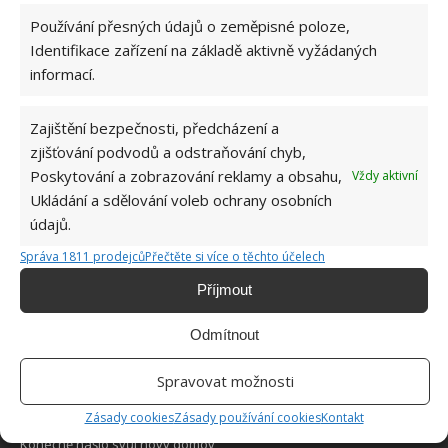
Používání přesných údajů o zeměpisné poloze,
Identifikace zařízení na základě aktivně vyžádaných
informací.
Zajištění bezpečnosti, předcházení a
O WEBU
zjišťování podvodů a odstraňování chyb,
Poskytování a zobrazování reklamy a obsahu,
Vždy aktivní
Sháníte zajímavé tipy jak vylepšit Váš domov? Originální nápady,
Ukládání a sdělování voleb ochrany osobních
aktuální trendy, praktické rady i inspirativní fotografie najdete na
údajů.
stránkách internetového magazínu
Bydlimeutulne.cz
.
Správa 1811 prodejců
Přečtěte si více o těchto účelech
Lidé a svět
Příjmout
Vyzvedla si dítě ve školce a jela domů. To, co našla na jeho těle, ji
do běla vytočilo
Odmítnout
Přání postaršího zákazníka označil za nadlidský úkol. Kadeřník
Spravovat možnosti
však předvedl výkon z jiného světa
Zásady cookies
Zásady používání cookies
Kontakt
Slepé, třínohé kotě se dostalo z útulku na Národní den koťat.
Konečně našlo svůj nový domov