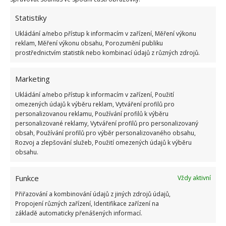
Statistiky
ŽHAVÉ NOVINKY
Ukládání a/nebo přístup k informacím v zařízení, Měření výkonu
reklam, Měření výkonu obsahu, Porozumění publiku
prostřednictvím statistik nebo kombinací údajů z různých zdrojů.
Profesionální zahradnice vytvořila přehled
nejnebezpečnějších škůdců rostlin a postupy,
jak se jich rychle zbavit
Marketing
6.8.2026
Ukládání a/nebo přístup k informacím v zařízení, Použití
omezených údajů k výběru reklam, Vytváření profilů pro
Bohatá úroda rajčat nemusí být jen zbožným
personalizovanou reklamu, Používání profilů k výběru
přáním. Užijte si úspěšnou sklizeň již během
personalizované reklamy, Vytváření profilů pro personalizovaný
letošní sezony
obsah, Používání profilů pro výběr personalizovaného obsahu,
Rozvoj a zlepšování služeb, Použití omezených údajů k výběru
6.8.2026
obsahu.
Přírodní hnojiva pro pěstování rajčat, která
Funkce
Vždy aktivní
zajistí bohatou úrodu šťavnatých a chutných
plodů. Připravte se na letošní sezonu včas
Přiřazování a kombinování údajů z jiných zdrojů údajů,
6.8.2026
Propojení různých zařízení, Identifikace zařízení na
základě automaticky přenášených informací.