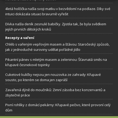
4letá holčička našla svoji matku v bezvědomí na podlaze. Díky své
intuici dokázala situaci bravurně vyřešit
Dívka našla deník zesnulé babičky. Zjistila tak, že byla svědkem
jejích prvních dětských kroků
Recepty a vaření
Chléb s vařeným vepřovým masem a šťávou: Staročeský způsob,
jak z jednoduché suroviny udělat pořádné jídlo
Pikantní pánev s mletým masem a zeleninou: Šťavnatá směs na
křupavé česnekové topinky
Cuketové kuličky nejsou jen nouzovka ze zahrady: Křupavé
sousto, po kterém se doma jen zapráší
Zavařená dýně do moučníků: Zimní zásoba bez konzervantů a
zbytečné práce
Pivní rohlíky z domácí pekárny: Křupavé pečivo, které provoní celý
dům