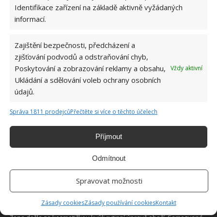
Identifikace zařízení na základě aktivně vyžádaných
informací.
Zajištění bezpečnosti, předcházení a
O WEBU
zjišťování podvodů a odstraňování chyb,
Poskytování a zobrazování reklamy a obsahu,
Vždy aktivní
Sháníte zajímavé tipy jak vylepšit Váš domov? Originální nápady,
Ukládání a sdělování voleb ochrany osobních
aktuální trendy, praktické rady i inspirativní fotografie najdete na
údajů.
stránkách internetového magazínu
Bydlimeutulne.cz
.
Správa 1811 prodejců
Přečtěte si více o těchto účelech
Lidé a svět
3letý chlapec zmizí v lese a je 2 noci nezvěstný. Policisté mají husí
Příjmout
kůži, když jim řekne, kdo se o něho postaral
Odmítnout
Ze zástupkyně šerifa se stala hrdinka. Kamera zachytila záchranu
chlapce, který zkolaboval na hřišti
Spravovat možnosti
Diváci si mysleli, že 16 krasobruslařek na ledu snad ani být nechce.
Nakonec celý stadion zíral úžasem
Zásady cookies
Zásady používání cookies
Kontakt