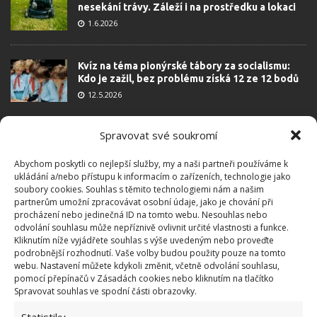
nesekání trávy. Záleží i na prostředku a lokaci
1.6.2026
Kvíz na téma pionýrské tábory za socialismu:
Kdo je zažil, bez problému získá 12 ze 12 bodů
12.5.2026
Spravovat své soukromí
Test znalostí o každodenní realitě za
komunismu: 10 retro otázek ukáže, kdo má
dobrý přehled
Abychom poskytli co nejlepší služby, my a naši partneři používáme k
ukládání a/nebo přístupu k informacím o zařízeních, technologie jako
23.6.2026
soubory cookies. Souhlas s těmito technologiemi nám a našim
partnerům umožní zpracovávat osobní údaje, jako je chování při
procházení nebo jedinečná ID na tomto webu. Nesouhlas nebo
Retro kvíz o oblíbených autech v dobách
odvolání souhlasu může nepříznivě ovlivnit určité vlastnosti a funkce.
socialismu: Tehdejší řidiči musí získat 10 z 10
Kliknutím níže vyjádřete souhlas s výše uvedeným nebo proveďte
bodů
podrobnější rozhodnutí. Vaše volby budou použity pouze na tomto
6.5.2026
webu. Nastavení můžete kdykoli změnit, včetně odvolání souhlasu,
pomocí přepínačů v Zásadách cookies nebo kliknutím na tlačítko
Spravovat souhlas ve spodní části obrazovky.
Statistiky