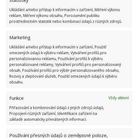
Ukládání a/nebo přístup k informacím v zařízení, Měření výkonu
reklam, Měření výkonu obsahu, Porozumění publiku
ŽHAVÉ NOVINKY
prostřednictvím statistik nebo kombinací údajů z různých zdrojů.
Vaše okurky zůstanou čerstvé i měsíc po sklizni
Marketing
díky tomuto lidovému fíglu
5.8.2026
Ukládání a/nebo přístup k informacím v zařízení, Použití
omezených údajů k výběru reklam, Vytváření profilů pro
personalizovanou reklamu, Používání profilů k výběru
Na mastnou vodu v bazénu platí tato geniálně
personalizované reklamy, Vytváření profilů pro personalizovaný
jednoduchá finta, díky které ušetříte za drahou
obsah, Používání profilů pro výběr personalizovaného obsahu,
údržbu
Rozvoj a zlepšování služeb, Použití omezených údajů k výběru
obsahu.
5.8.2026
Funkce
Vždy aktivní
Tato lidová past zachytí všechny mouchy a vosy
v domácnosti během pár desítek minut
Přiřazování a kombinování údajů z jiných zdrojů údajů,
5.8.2026
Propojení různých zařízení, Identifikace zařízení na
základě automaticky přenášených informací.
Používání přesných údajů o zeměpisné poloze,