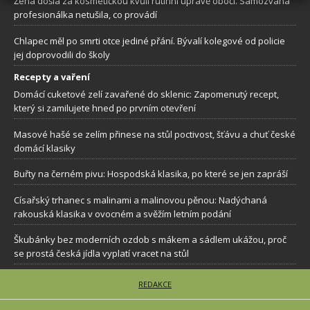
Žena došla za kosmetičkou kvůli rutinní úpravě obočí. Samozvaná
profesionálka netušila, co provádí
Chlapec měl po smrti otce jediné přání. Bývalí kolegové od policie
jej doprovodili do školy
Recepty a vaření
Domácí cuketové zelí zavařené do sklenic: Zapomenutý recept,
který si zamilujete hned po prvním otevření
Masové hašé se zelím přinese na stůl poctivost, šťávu a chuť české
domácí klasiky
Buřty na černém pivu: Hospodská klasika, po které se jen zapráší
Císařský trhanec s malinami a malinovou pěnou: Nadýchaná
rakouská klasika v ovocném a svěžím letním podání
Škubánky bez moderních ozdob s mákem a sádlem ukážou, proč
se prostá česká jídla vyplatí vracet na stůl
REDAKCE