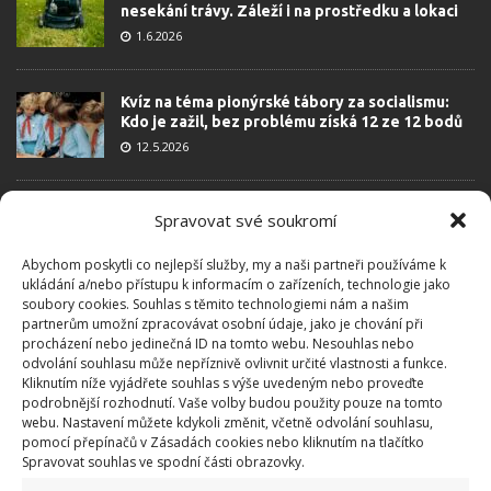
nesekání trávy. Záleží i na prostředku a lokaci
1.6.2026
Kvíz na téma pionýrské tábory za socialismu:
Kdo je zažil, bez problému získá 12 ze 12 bodů
12.5.2026
Test znalostí o každodenní realitě za
Spravovat své soukromí
komunismu: 10 retro otázek ukáže, kdo má
dobrý přehled
Abychom poskytli co nejlepší služby, my a naši partneři používáme k
23.6.2026
ukládání a/nebo přístupu k informacím o zařízeních, technologie jako
soubory cookies. Souhlas s těmito technologiemi nám a našim
partnerům umožní zpracovávat osobní údaje, jako je chování při
Retro kvíz o oblíbených autech v dobách
procházení nebo jedinečná ID na tomto webu. Nesouhlas nebo
socialismu: Tehdejší řidiči musí získat 10 z 10
odvolání souhlasu může nepříznivě ovlivnit určité vlastnosti a funkce.
bodů
Kliknutím níže vyjádřete souhlas s výše uvedeným nebo proveďte
podrobnější rozhodnutí. Vaše volby budou použity pouze na tomto
6.5.2026
webu. Nastavení můžete kdykoli změnit, včetně odvolání souhlasu,
pomocí přepínačů v Zásadách cookies nebo kliknutím na tlačítko
Spravovat souhlas ve spodní části obrazovky.