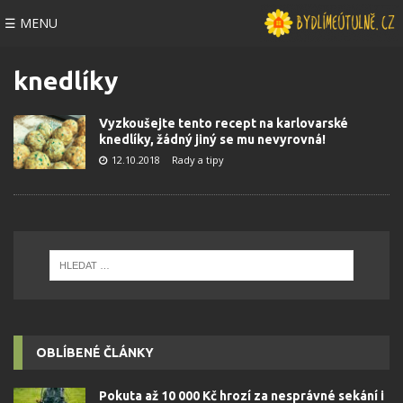
☰ MENU
knedlíky
Vyzkoušejte tento recept na karlovarské
knedlíky, žádný jiný se mu nevyrovná!
12.10.2018
Rady a tipy
OBLÍBENÉ ČLÁNKY
Pokuta až 10 000 Kč hrozí za nesprávné sekání i