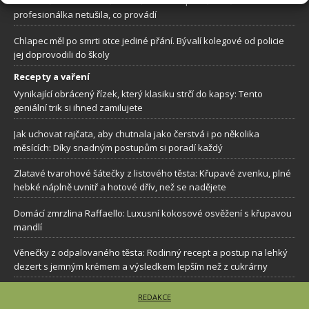
Žena došla za kosmetičkou kvůli rutinní úpravě obočí. Samozvaná
profesionálka netušila, co provádí
Chlapec měl po smrti otce jediné přání. Bývalí kolegové od policie
jej doprovodili do školy
Recepty a vaření
Vynikající obrácený řízek, který klasiku strčí do kapsy: Tento
geniální trik si ihned zamilujete
Jak uchovat rajčata, aby chutnala jako čerstvá i po několika
měsících: Díky snadným postupům si poradí každý
Zlatavé tvarohové šátečky z listového těsta: Křupavé zvenku, plné
hebké náplně uvnitř a hotové dřív, než se nadějete
Domácí zmrzlina Raffaello: Luxusní kokosové osvěžení s křupavou
mandlí
Věnečky z odpalovaného těsta: Rodinný recept a postup na lehký
dezert s jemným krémem a výsledkem lepším než z cukrárny
REDAKCE