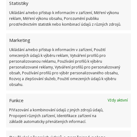
Statistiky
Ukládání a/nebo přístup k informacím v zařízení, Měření výkonu
ŽHAVÉ NOVINKY
reklam, Měření výkonu obsahu, Porozumění publiku
prostřednictvím statistik nebo kombinací údajů z různých zdrojů.
Vaše okurky zůstanou čerstvé i měsíc po sklizni
díky tomuto lidovému fíglu
Marketing
5.8.2026
Ukládání a/nebo přístup k informacím v zařízení, Použití
omezených údajů k výběru reklam, Vytváření profilů pro
personalizovanou reklamu, Používání profilů k výběru
Na mastnou vodu v bazénu platí tato geniálně
personalizované reklamy, Vytváření profilů pro personalizovaný
jednoduchá finta, díky které ušetříte za drahou
obsah, Používání profilů pro výběr personalizovaného obsahu,
údržbu
Rozvoj a zlepšování služeb, Použití omezených údajů k výběru
5.8.2026
obsahu.
Tato lidová past zachytí všechny mouchy a vosy
Funkce
Vždy aktivní
v domácnosti během pár desítek minut
Přiřazování a kombinování údajů z jiných zdrojů údajů,
5.8.2026
Propojení různých zařízení, Identifikace zařízení na
základě automaticky přenášených informací.