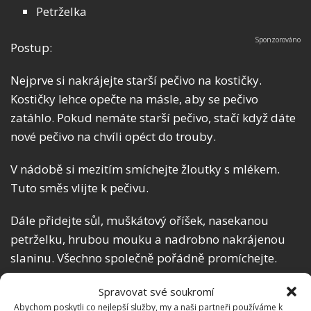
Petrželka
Postup:
Nejprve si nakrájejte starší pečivo na kostičky.
Kostičky lehce opečte na másle, aby se pečivo
zatáhlo. Pokud nemáte starší pečivo, stačí když dáte
nové pečivo na chvíli opéct do trouby.
V nádobě si mezitím smíchejte žloutky s mlékem.
Tuto směs vlijte k pečivu.
Dále přidejte sůl, muškátový oříšek, nasekanou
petrželku, hrubou mouku a nadrobno nakrájenou
slaninu. Všechno společně pořádně promíchejte.
V jiné čisté míse si vyšlehejte z bílků sníh. Sníh lehce
Spravovat své soukromí
Abychom poskytli co nejlepší služby, my a naši partneři používáme k
vmíchejte do ostatních ingrediencí. Je opravdu