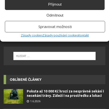
Příjmout
Odmítnout
Propíchnutí brambor vidličkou zkrátí celkovou
dobu vaření a eliminuje riziko jejich prasknutí
Spravovat možnosti
Zásady cookies
Zásady používání cookies
Kontakt
OBLÍBENÉ ČLÁNKY
Pokuta až 10 000 Kč hrozí za nesprávné sekání i
nesekání trávy. Záleží i na prostředku a lokaci
1.6.2026