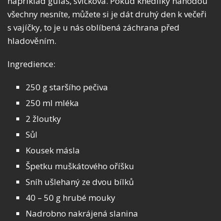
například guláš, svíčková. Pokud knedlíky náhodou
všechny nesníte, můžete si je dát druhý den k večeři
s vajíčky, to je u nás oblíbená záchrana před
hladověním.
Ingredience:
250 g staršího pečiva
250 ml mléka
2 žloutky
Sůl
Kousek másla
Špetku muškátového oříšku
Sníh ušlehaný ze dvou bílků
40 – 50 g hrubé mouky
Nadrobno nakrájená slanina