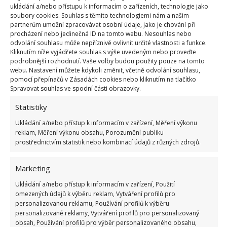
ukládání a/nebo přístupu k informacím o zařízeních, technologie jako
důležité sníh vmíchat pomalu a opatrně, aby vám
soubory cookies. Souhlas s těmito technologiemi nám a našim
partnerům umožní zpracovávat osobní údaje, jako je chování při
sníh nespadl. Díky němu docílíte, aby knedlíky byly
procházení nebo jedinečná ID na tomto webu. Nesouhlas nebo
krásně nadýchané.
odvolání souhlasu může nepříznivě ovlivnit určité vlastnosti a funkce.
Kliknutím níže vyjádřete souhlas s výše uvedeným nebo proveďte
podrobnější rozhodnutí. Vaše volby budou použity pouze na tomto
Z těsta poté vytvarujte kuličky – ruce si navlhčete,
webu. Nastavení můžete kdykoli změnit, včetně odvolání souhlasu,
aby se vám těsto nelepilo na ruce. Do vroucí a
pomocí přepínačů v Zásadách cookies nebo kliknutím na tlačítko
Spravovat souhlas ve spodní části obrazovky.
osolené vody vložte knedlíky na cca 15 minut.
Statistiky
Ukládání a/nebo přístup k informacím v zařízení, Měření výkonu
reklam, Měření výkonu obsahu, Porozumění publiku
prostřednictvím statistik nebo kombinací údajů z různých zdrojů.
Marketing
Ukládání a/nebo přístup k informacím v zařízení, Použití
omezených údajů k výběru reklam, Vytváření profilů pro
personalizovanou reklamu, Používání profilů k výběru
personalizované reklamy, Vytváření profilů pro personalizovaný
obsah, Používání profilů pro výběr personalizovaného obsahu,