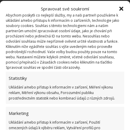
Spravovat své soukromí
Pokuta až 10 000 Kč hrozí za nesprávné sekání i
nesekání trávy. Záleží i na prostředku a lokaci
Abychom poskytli co nejlepší služby, my a naši partneři používáme k
1.6.2026
ukládání a/nebo přístupu k informacím o zařízeních, technologie jako
soubory cookies. Souhlas s těmito technologiemi nám a našim
partnerům umožní zpracovávat osobní údaje, jako je chování při
procházení nebo jedinečná ID na tomto webu. Nesouhlas nebo
Kvíz na téma pionýrské tábory za socialismu:
odvolání souhlasu může nepříznivě ovlivnit určité vlastnosti a funkce.
Kdo je zažil, bez problému získá 12 ze 12 bodů
Kliknutím níže vyjádřete souhlas s výše uvedeným nebo proveďte
12.5.2026
podrobnější rozhodnutí. Vaše volby budou použity pouze na tomto
webu. Nastavení můžete kdykoli změnit, včetně odvolání souhlasu,
pomocí přepínačů v Zásadách cookies nebo kliknutím na tlačítko
Test znalostí o každodenní realitě za
Spravovat souhlas ve spodní části obrazovky.
komunismu: 10 retro otázek ukáže, kdo má
dobrý přehled
Statistiky
23.6.2026
Ukládání a/nebo přístup k informacím v zařízení, Měření výkonu
reklam, Měření výkonu obsahu, Porozumění publiku
prostřednictvím statistik nebo kombinací údajů z různých zdrojů.
Retro kvíz o oblíbených autech v dobách
socialismu: Tehdejší řidiči musí získat 10 z 10
bodů
Marketing
6.5.2026
Ukládání a/nebo přístup k informacím v zařízení, Použití
omezených údajů k výběru reklam, Vytváření profilů pro