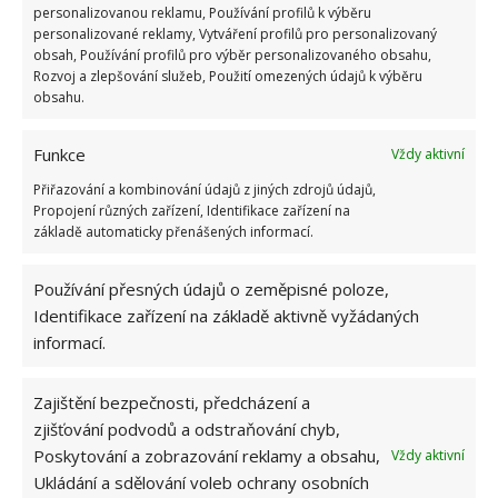
personalizovanou reklamu, Používání profilů k výběru
personalizované reklamy, Vytváření profilů pro personalizovaný
obsah, Používání profilů pro výběr personalizovaného obsahu,
Rozvoj a zlepšování služeb, Použití omezených údajů k výběru
obsahu.
ŽHAVÉ NOVINKY
Funkce
Vždy aktivní
Vlastní „citrónová“ elektřina může šetřit
peníze. Menší světlo lze rozsvítit díky hřebíkům
Přiřazování a kombinování údajů z jiných zdrojů údajů,
a drátům
Propojení různých zařízení, Identifikace zařízení na
10.8.2026
základě automaticky přenášených informací.
Používání přesných údajů o zeměpisné poloze,
Kuchyňská sůl jako efektivní služebník při
čištění domácnosti: Poradí si i s troubou a
Identifikace zařízení na základě aktivně vyžádaných
potrubím
informací.
10.8.2026
Zajištění bezpečnosti, předcházení a
Sirkové hnojivo působí na rostliny jako živá
zjišťování podvodů a odstraňování chyb,
voda. Zápalky stačí namočit do vlažné vody
Poskytování a zobrazování reklamy a obsahu,
Vždy aktivní
10.8.2026
Ukládání a sdělování voleb ochrany osobních