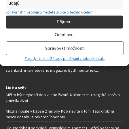
údajů.
Správa 1811 prodejců
Přečtěte si více o těchto účelech
Příjmout
Odmítnout
O WEBU
Spravovat možnosti
Zásady cookies
Zásady používání cookies
Kontakt
Sháníte zajímavé tipy jak vylepšit Váš domov? Originální nápady,
aktuální trendy, praktické rady i inspirativní fotografie najdete na
stránkách internetového magazínu
Bydlimeutulne.cz
.
Lidé a svět
Měl to být nejhezčí den v jeho životě. Nakonec mu tragická zpráva
změnila život
Možná nosíte v kapse 2 miliony Kč a nevíte o tom. Tato drobná
mince dosahuje rekordní hodnoty
Dlouhodobě ji podváděl, vymyslela mu pomstu. Každý večer si na