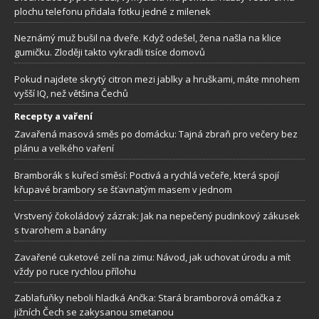
plochu telefonu přidala fotku jedné z milenek
Neznámý muž bušil na dveře. Když odešel, žena našla na klice
gumičku. Zloději takto vykradli tisíce domovů
Pokud najdete skrytý citron mezi jablky a hruškami, máte mnohem
vyšší IQ, než většina Čechů
Recepty a vaření
Zavařená masová směs po domácku: Tajná zbraň pro večery bez
plánu a velkého vaření
Bramborák s kuřecí směsí: Poctivá a rychlá večeře, která spojí
křupavé brambory se šťavnatým masem v jednom
Vrstvený čokoládový zázrak: Jak na nepečený pudinkový zákusek
s tvarohem a banány
Zavařené cuketové zelí na zimu: Návod, jak uchovat úrodu a mít
vždy po ruce rychlou přílohu
Zablafuňky neboli hladká Ančka: Stará bramborová omáčka z
jižních Čech se zakysanou smetanou