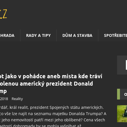
AHRADA
RADY A TIPY
DŮM A STAVBA
SPOTŘEBIT
ot jako v pohádce aneb místa kde tráví
olenou americký prezident Donald
mp
O
.2018
Reality
rdář, král realit, prezident Spojených státu amerických.
 co vše lze najít na seznamu majetku Donalda Trumpa? A
z jeho nemovitostí patří mezi jeho oblíbené? Cena všech
itostí dohromady by se mohla vyšplhat až