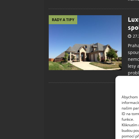
Lux
RADY A TIPY
spo
27.
Praha
spous
nemov
lesy 
prob
Abychom p
informací
našim par
ID na tom
funkce.
Kliknutím
budou pou
pomocí př