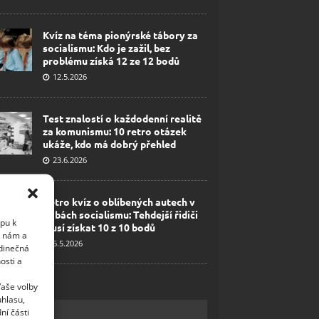
Kvíz na téma pionýrské tábory za
socialismu: Kdo je zažil, bez
problému získá 12 ze 12 bodů
12.5.2026
Test znalostí o každodenní realitě
za komunismu: 10 retro otázek
ukáže, kdo má dobrý přehled
23.6.2026
Retro kvíz o oblíbených autech v
dobách socialismu: Tehdejší řidiči
upu k
musí získat 10 z 10 bodů
i nám a
6.5.2026
edinečná
osti a
Vaše volby
uhlasu,
ní části