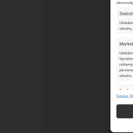
obrazovky
Statist
Ukládání
obsahu, 
Market
Ukládání
Vytvářen
reklamy,
persona
obsahu.
Funkc
Správa 18
Přiřazov
Identifi
Použív
základ