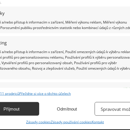
.
iky
Ž
 a/nebo přístup k informacím v zařízení, Měření výkonu reklam, Měření výkonu
Porozumění publiku prostřednictvím statistik nebo kombinací údajů z různých zdr
ing
 a/nebo přístup k informacím v zařízení, Použití omezených údajů k výběru rekla
í profilů pro personalizovanou reklamu, Používání profilů k výběru personalizov
 Vytváření profilů pro personalizovaný obsah, Používání profilů pro výběr
lizovaného obsahu, Rozvoj a zlepšování služeb, Použití omezených údajů k výběr
e
Vžd
11 prodejců
Přečtěte si více o těchto účelech
ání a kombinování údajů z jiných zdrojů údajů, Propojení různých zařízení,
kace zařízení na základě automaticky přenášených informací.
Spravovat mož
Příjmout
Odmítnout
ání přesných údajů o zeměpisné poloze, Identifikace zařízení na
Zásady cookies
Zásady používání cookies
Kontakt
ě aktivně vyžádaných informací.