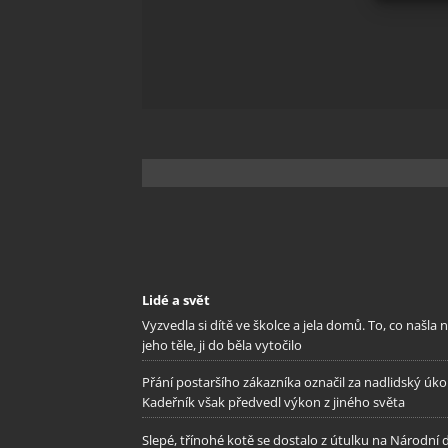
Zajišt
odstra
Ukládá
Lidé a svět
Vyzvedla si dítě ve školce a jela domů. To, co našla 
jeho těle, ji do běla vytočilo
Přání postaršího zákazníka označil za nadlidský úkol
Kadeřník však předvedl výkon z jiného světa
Slepé, třínohé kotě se dostalo z útulku na Národní 