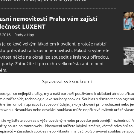
usní nemovitosti Praha vám zajistí
lečnost LUXENT
3.2016
Rady a tipy
 je celkově velkým lákadlem k bydlení, protože nabízí
tu příležitostí a luxusní nemovitosti. Pokud si vyberete
itost někde na okraji lze sousedit s krásnou přírodou,
a parky. Zatoužíte-li po ruchu velkoměsta ani to není
lém,
Spravovat své soukromí
oskytli co nejlepší služby, my a naši partneři používáme k ukládání a/nebo příst
m o zařízeních, technologie jako soubory cookies. Souhlas s těmito technologiem
tnerům umožní zpracovávat osobní údaje, jako je chování při procházení nebo j
to webu. Nesouhlas nebo odvolání souhlasu může nepříznivě ovlivnit určité vlastn
 níže vyjádřete souhlas s výše uvedeným nebo proveďte podrobnější rozhodnutí. 
žity pouze na tomto webu. Nastavení můžete kdykoli změnit, včetně odvolání so
epínačů v Zásadách cookies nebo kliknutím na tlačítko Spravovat souhlas ve spod