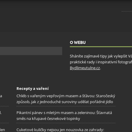
ění bezpečnosti, předcházení a zjišťování podvodů a
ňování chyb, Poskytování a zobrazování reklamy a obsahu,
Vžd
ní a sdělování voleb ochrany osobních údajů.
O WEBU
Sháníte zajímavé tipy jak vylepšit 
praktické rady i inspirativní fotog
Bydlimeutulne.cz
.
Recepty a vaření
na
Chléb s vařeným vepřovým masem a šťávou: Staročeský
způsob, jak z jednoduché suroviny udělat pořádné jídlo
.
Pikantní pánev s mletým masem a zeleninou: Šťavnatá
směs na křupavé česnekové topinky
den
Cuketové kuličky nejsou jen nouzovka ze zahrady: