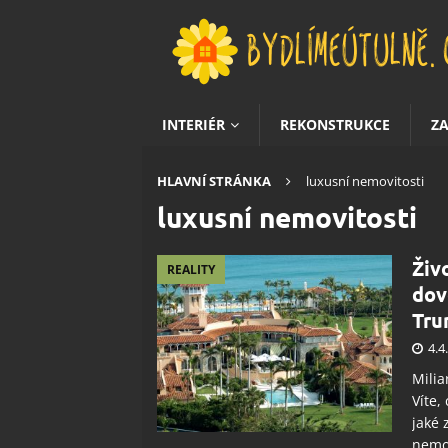
INTERIÉR
REKONSTRUKCE
Z
HLAVNÍ STRÁNKA
luxusní nemovitosti
luxusní nemovitosti
Živ
REALITY
dov
Tru
4.4
Milia
Víte,
jaké 
nemov