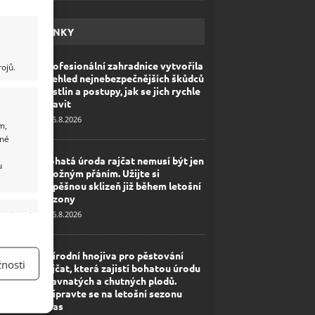
HAVÉ NOVINKY
Profesionální zahradnice vytvořila
ojů.
přehled nejnebezpečnějších škůdců
rostlin a postupy, jak se jich rychle
zbavit
6.8.2026
m,
ané
Bohatá úroda rajčat nemusí být jen
u
zbožným přáním. Užijte si
úspěšnou sklizeň již během letošní
sezony
6.8.2026
y aktivní
Přírodní hnojiva pro pěstování
nosti
rajčat, která zajistí bohatou úrodu
šťavnatých a chutných plodů.
Připravte se na letošní sezonu
včas