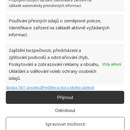
Propojení různých zařízení, Identifikace zařízení na
Kapsle do pračky většina lidí používá špatně.
základě automaticky přenášených informací.
Pro okamžité zlepšení praní je potřeba zakročit
9.8.2026
Používání přesných údajů o zeměpisné poloze,
Identifikace zařízení na základě aktivně vyžádaných
informací.
Zajištění bezpečnosti, předcházení a
zjišťování podvodů a odstraňování chyb,
Poskytování a zobrazování reklamy a obsahu,
Vždy aktivní
Ukládání a sdělování voleb ochrany osobních
O WEBU
údajů.
Sháníte zajímavé tipy jak vylepšit Váš domov? Originální nápady,
Správa 1811 prodejců
Přečtěte si více o těchto účelech
aktuální trendy, praktické rady i inspirativní fotografie najdete na
stránkách internetového magazínu
Bydlimeutulne.cz
.
Příjmout
Odmítnout
Lidé a svět
Zdánlivě obyčejná rodinná fotografie znepokojila internet. Zkuste
Spravovat možnosti
najít mrazivý detail