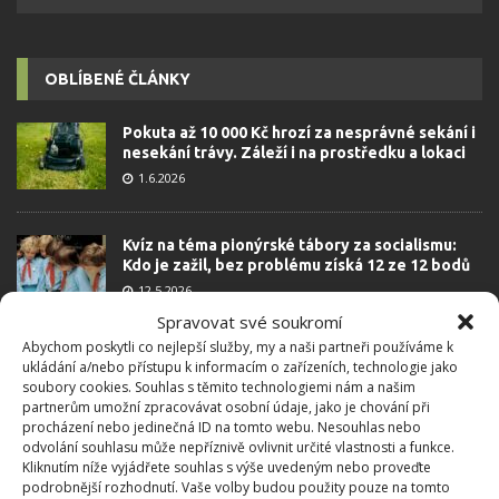
OBLÍBENÉ ČLÁNKY
Pokuta až 10 000 Kč hrozí za nesprávné sekání i
nesekání trávy. Záleží i na prostředku a lokaci
1.6.2026
Kvíz na téma pionýrské tábory za socialismu:
Kdo je zažil, bez problému získá 12 ze 12 bodů
12.5.2026
Spravovat své soukromí
Abychom poskytli co nejlepší služby, my a naši partneři používáme k
Test znalostí o každodenní realitě za
ukládání a/nebo přístupu k informacím o zařízeních, technologie jako
komunismu: 10 retro otázek ukáže, kdo má
soubory cookies. Souhlas s těmito technologiemi nám a našim
dobrý přehled
partnerům umožní zpracovávat osobní údaje, jako je chování při
23.6.2026
procházení nebo jedinečná ID na tomto webu. Nesouhlas nebo
odvolání souhlasu může nepříznivě ovlivnit určité vlastnosti a funkce.
Kliknutím níže vyjádřete souhlas s výše uvedeným nebo proveďte
podrobnější rozhodnutí. Vaše volby budou použity pouze na tomto
Retro kvíz o oblíbených autech v dobách