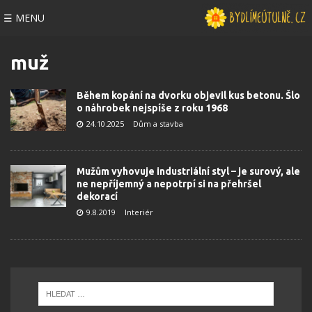
☰ MENU
muž
Během kopání na dvorku objevil kus betonu. Šlo
o náhrobek nejspíše z roku 1968
24.10.2025
Dům a stavba
Mužům vyhovuje industriální styl – je surový, ale
ne nepříjemný a nepotrpí si na přehršel
dekorací
9.8.2019
Interiér