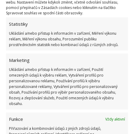
webu. Nastavení můžete kdykoli změnit, včetně odvolání souhlasu,
socialismu: Tehdejší řidiči musí získat 10 z 10
pomocí přepínačů v Zásadách cookies nebo kliknutím na tlačítko
bodů
Spravovat souhlas ve spodní části obrazovky.
6.5.2026
Statistiky
Ukládání a/nebo přístup k informacím v zařízení, Měření výkonu
reklam, Měření výkonu obsahu, Porozumění publiku
prostřednictvím statistik nebo kombinací údajů z různých zdrojů.
ŽHAVÉ NOVINKY
Marketing
Ukládání a/nebo přístup k informacím v zařízení, Použití
Za tablety do myčky už v obchodě ani korunu.
Vyrobit si je doma zvládne každý a téměř
omezených údajů k výběru reklam, Vytváření profilů pro
zadarmo
personalizovanou reklamu, Používání profilů k výběru
personalizované reklamy, Vytváření profilů pro personalizovaný
9.8.2026
obsah, Používání profilů pro výběr personalizovaného obsahu,
Rozvoj a zlepšování služeb, Použití omezených údajů k výběru
obsahu.
Kdo vyhazuje kávovou sedlinu do koše, dělá
velkou chybu. Odpuzuje totiž škůdce a
rostlinám dodává živiny
Funkce
Vždy aktivní
9.8.2026
Přiřazování a kombinování údajů z jiných zdrojů údajů,