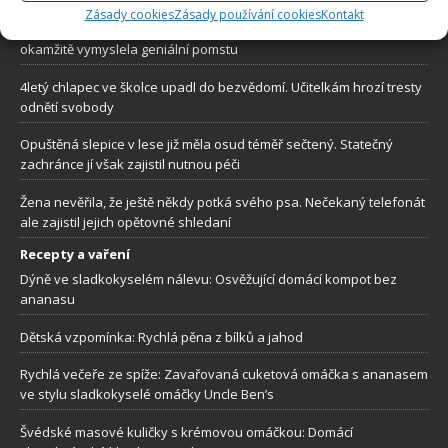
Zásady cookies
Zásady používání cookies
Kontakt
Ženich se vykašlal na svou vlastní svatbu. Zhrzená nevěsta
okamžitě vymyslela geniální pomstu
4letý chlapec ve školce upadl do bezvědomí. Učitelkám hrozí tresty
odnětí svobody
Opuštěná slepice v lese již měla osud téměř sečtený. Statečný
zachránce jí však zajistil nutnou péči
Žena nevěřila, že ještě někdy potká svého psa. Nečekaný telefonát
ale zajistil jejich opětovné shledaní
Recepty a vaření
Dýně ve sladkokyselém nálevu: Osvěžující domácí kompot bez
ananasu
Dětská vzpomínka: Rychlá pěna z bílků a jahod
Rychlá večeře ze spíže: Zavařovaná cuketová omáčka s ananasem
ve stylu sladkokyselé omáčky Uncle Ben’s
Švédské masové kuličky s krémovou omáčkou: Domácí