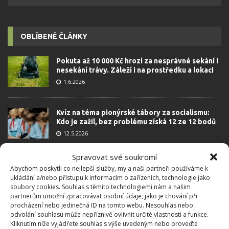
OBLÍBENÉ ČLÁNKY
Pokuta až 10 000 Kč hrozí za nesprávné sekání i
nesekání trávy. Záleží i na prostředku a lokaci
1.6.2026
Kvíz na téma pionýrské tábory za socialismu:
Kdo je zažil, bez problému získá 12 ze 12 bodů
12.5.2026
Spravovat své soukromí
Test znalostí o každodenní realitě za
Abychom poskytli co nejlepší služby, my a naši partneři používáme k
komunismu: 10 retro otázek ukáže, kdo má
ukládání a/nebo přístupu k informacím o zařízeních, technologie jako
dobrý přehled
soubory cookies. Souhlas s těmito technologiemi nám a našim
23.6.2026
partnerům umožní zpracovávat osobní údaje, jako je chování při
procházení nebo jedinečná ID na tomto webu. Nesouhlas nebo
odvolání souhlasu může nepříznivě ovlivnit určité vlastnosti a funkce.
Kliknutím níže vyjádřete souhlas s výše uvedeným nebo proveďte
Retro kvíz o oblíbených autech v dobách