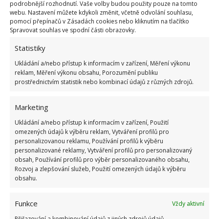
podrobnější rozhodnutí. Vaše volby budou použity pouze na tomto
socialismu: Tehdejší řidiči musí získat 10 z 10
webu. Nastavení můžete kdykoli změnit, včetně odvolání souhlasu,
bodů
pomocí přepínačů v Zásadách cookies nebo kliknutím na tlačítko
6.5.2026
Spravovat souhlas ve spodní části obrazovky.
Statistiky
Ukládání a/nebo přístup k informacím v zařízení, Měření výkonu
reklam, Měření výkonu obsahu, Porozumění publiku
prostřednictvím statistik nebo kombinací údajů z různých zdrojů.
ŽHAVÉ NOVINKY
Marketing
Po ovocných muškách nezbyde ani stopa. Hravě
Ukládání a/nebo přístup k informacím v zařízení, Použití
je odpudí i jablečný ocet a přípravek na mytí
nádobí
omezených údajů k výběru reklam, Vytváření profilů pro
personalizovanou reklamu, Používání profilů k výběru
9.8.2026
personalizované reklamy, Vytváření profilů pro personalizovaný
obsah, Používání profilů pro výběr personalizovaného obsahu,
Rozvoj a zlepšování služeb, Použití omezených údajů k výběru
Díky chytrému zavlažovacímu systému bude o
obsahu.
zahrádku postaráno. Hlavní roli hrají plastové
lahve
9.8.2026
Funkce
Vždy aktivní
Přiřazování a kombinování údajů z jiných zdrojů údajů,