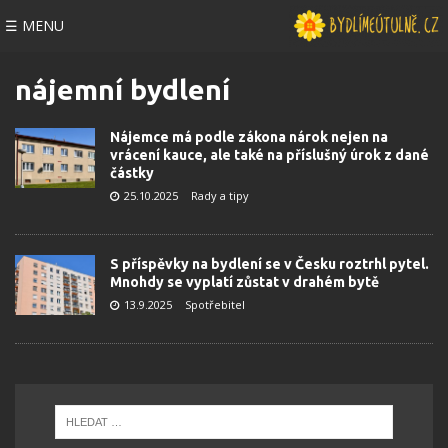
☰ MENU
nájemní bydlení
Nájemce má podle zákona nárok nejen na
vrácení kauce, ale také na příslušný úrok z dané
částky
25.10.2025
Rady a tipy
S příspěvky na bydlení se v Česku roztrhl pytel.
Mnohdy se vyplatí zůstat v drahém bytě
13.9.2025
Spotřebitel