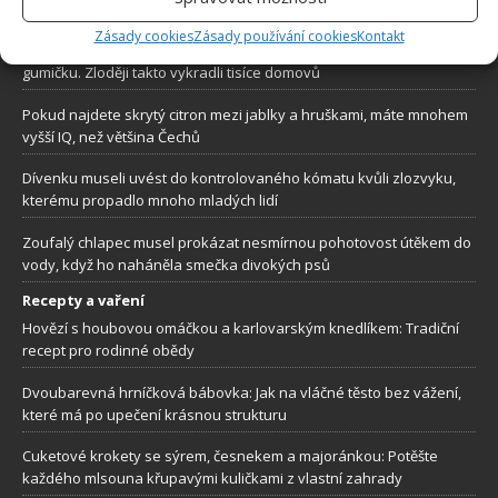
plochu telefonu přidala fotku jedné z milenek
Zásady cookies
Zásady používání cookies
Kontakt
Neznámý muž bušil na dveře. Když odešel, žena našla na klice
gumičku. Zloději takto vykradli tisíce domovů
Pokud najdete skrytý citron mezi jablky a hruškami, máte mnohem
vyšší IQ, než většina Čechů
Dívenku museli uvést do kontrolovaného kómatu kvůli zlozvyku,
kterému propadlo mnoho mladých lidí
Zoufalý chlapec musel prokázat nesmírnou pohotovost útěkem do
vody, když ho naháněla smečka divokých psů
Recepty a vaření
Hovězí s houbovou omáčkou a karlovarským knedlíkem: Tradiční
recept pro rodinné obědy
Dvoubarevná hrníčková bábovka: Jak na vláčné těsto bez vážení,
které má po upečení krásnou strukturu
Cuketové krokety se sýrem, česnekem a majoránkou: Potěšte
každého mlsouna křupavými kuličkami z vlastní zahrady