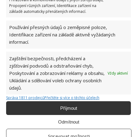
Propojení různých zařízení, Identifikace zařízení na
Za tablety do myčky už v obchodě ani korunu.
Vyrobit si je doma zvládne každý a téměř
základě automaticky přenášených informací.
zadarmo
9.8.2026
Používání přesných údajů o zeměpisné poloze,
Identifikace zařízení na základě aktivně vyžádaných
informací.
Zajištění bezpečnosti, předcházení a
zjišťování podvodů a odstraňování chyb,
Poskytování a zobrazování reklamy a obsahu,
Vždy aktivní
Ukládání a sdělování voleb ochrany osobních
O WEBU
údajů.
Sháníte zajímavé tipy jak vylepšit Váš domov? Originální nápady,
Správa 1811 prodejců
Přečtěte si více o těchto účelech
aktuální trendy, praktické rady i inspirativní fotografie najdete na
stránkách internetového magazínu
Bydlimeutulne.cz
.
Příjmout
Odmítnout
Lidé a svět
Dlouhodobě ji podváděl, vymyslela mu pomstu. Každý večer si na
Spravovat možnosti