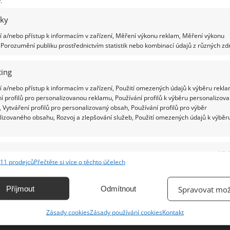
.
iky
Ž
 a/nebo přístup k informacím v zařízení, Měření výkonu reklam, Měření výkonu
Porozumění publiku prostřednictvím statistik nebo kombinací údajů z různých zdr
ing
 a/nebo přístup k informacím v zařízení, Použití omezených údajů k výběru rekla
í profilů pro personalizovanou reklamu, Používání profilů k výběru personalizov
 Vytváření profilů pro personalizovaný obsah, Používání profilů pro výběr
lizovaného obsahu, Rozvoj a zlepšování služeb, Použití omezených údajů k výběr
e
Vžd
11 prodejců
Přečtěte si více o těchto účelech
ání a kombinování údajů z jiných zdrojů údajů, Propojení různých zařízení,
kace zařízení na základě automaticky přenášených informací.
Příjmout
Odmítnout
Spravovat mož
ání přesných údajů o zeměpisné poloze, Identifikace zařízení na
Zásady cookies
Zásady používání cookies
Kontakt
ě aktivně vyžádaných informací.