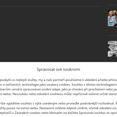
Spravovat své soukromí
oskytli co nejlepší služby, my a naši partneři používáme k ukládání a/nebo příst
m o zařízeních, technologie jako soubory cookies. Souhlas s těmito technologiem
tnerům umožní zpracovávat osobní údaje, jako je chování při procházení nebo j
to webu. Nesouhlas nebo odvolání souhlasu může nepříznivě ovlivnit určité vlastn
 níže vyjádřete souhlas s výše uvedeným nebo proveďte podrobnější rozhodnutí. 
žity pouze na tomto webu. Nastavení můžete kdykoli změnit, včetně odvolání so
epínačů v Zásadách cookies nebo kliknutím na tlačítko Spravovat souhlas ve spod