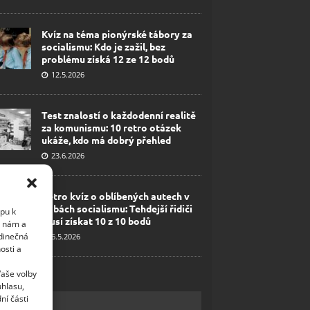
Kvíz na téma pionýrské tábory za
socialismu: Kdo je zažil, bez
problému získá 12 ze 12 bodů
12.5.2026
Test znalostí o každodenní realitě
za komunismu: 10 retro otázek
ukáže, kdo má dobrý přehled
23.6.2026
Retro kvíz o oblíbených autech v
dobách socialismu: Tehdejší řidiči
upu k
musí získat 10 z 10 bodů
i nám a
edinečná
6.5.2026
osti a
Vaše volby
uhlasu,
ní části