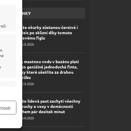
HAVÉ NOVINKY
ojů.
Vaše okurky zůstanou čerstvé i
měsíc po sklizni díky tomuto
lidovému fíglu
5.8.2026
m,
ané
Na mastnou vodu v bazénu platí
tato geniálně jednoduchá finta,
u
díky které ušetříte za drahou
údržbu
5.8.2026
y aktivní
Tato lidová past zachytí všechny
mouchy a vosy v domácnosti
nosti
během pár desítek minut
5.8.2026