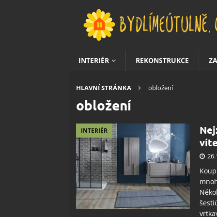
INTERIÉR
REKONSTRUKCE
Z
HLAVNÍ STRÁNKA
obložení
obložení
Nej
INTERIÉR
vít
26.
Koupe
mnoho
Někol
šesti
vrtka