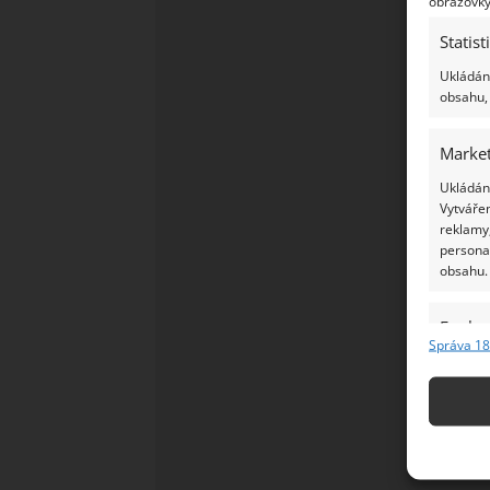
obrazovky
Statist
Ukládání
obsahu, 
Market
Ukládání
Vytvářen
reklamy,
persona
obsahu.
Funkc
Správa 18
Přiřazov
Identifi
Použív
základ