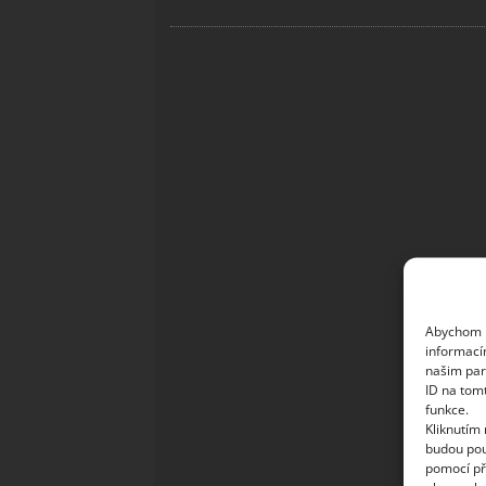
Abychom p
informací
našim par
ID na tom
funkce.
Kliknutím
budou pou
pomocí př