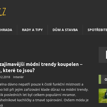
AHRADA
RADY A TIPY
DŮM A STAVBA
SPOTŘEBIT
zajímavější módní trendy koupelen –
e, které to jsou?
12.2018
Interiér
O
lna dávno nepatří pouze k čistě funkční místnosti a
 lidí při jejím zařizování klade důraz na módní trendy.
ik posledních let byl celkem populární mramor,
úhelníkové kachličky a tmavé spárování. Ovšem móda je
vá