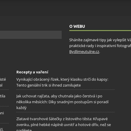
ění bezpečnosti, předcházení a zjišťování podvodů a
ňování chyb, Poskytování a zobrazování reklamy a obsahu,
Vžd
ní a sdělování voleb ochrany osobních údajů.
O WEBU
Sháníte zajímavé tipy jak vylepšit 
praktické rady i inspirativní fotog
Bydlimeutulne.cz
.
Recepty a vaření
isté
Vynikající obrácený řízek, který klasiku strčí do kapsy:
al
Tento geniální trik si ihned zamilujete
tila
Jak uchovat rajčata, aby chutnala jako čerstvá i po
několika měsících: Díky snadným postupům si poradí
každý
ani
Zlatavé tvarohové šátečky z listového těsta: Křupavé
zvenku, plné hebké náplně uvnitř a hotové dřív, než se
í.
nadějete