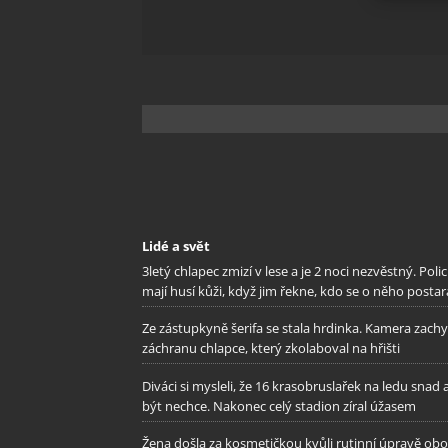
Zajišt
odstra
Ukládá
Lidé a svět
3letý chlapec zmizí v lese a je 2 noci nezvěstný. Polic
mají husí kůži, když jim řekne, kdo se o něho postar
Ze zástupkyně šerifa se stala hrdinka. Kamera zachy
záchranu chlapce, který zkolaboval na hřišti
Diváci si mysleli, že 16 krasobruslařek na ledu snad 
být nechce. Nakonec celý stadion zíral úžasem
Žena došla za kosmetičkou kvůli rutinní úpravě oboč