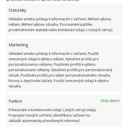
Statistiky
ŽHAVÉ NOVINKY
Ukládání a/nebo přístup k informacím v zařízení, Měření výkonu
reklam, Měření výkonu obsahu, Porozumění publiku
prostřednictvím statistik nebo kombinací údajů z různých zdrojů.
Retro kvíz na téma jak vypadala doprava a
silnice za socialismu: Pamětníci získají 10/10
bodů
Marketing
7.8.2026
Ukládání a/nebo přístup k informacím v zařízení, Použití
omezených údajů k výběru reklam, Vytváření profilů pro
Profesionální zahradnice vytvořila přehled
personalizovanou reklamu, Používání profilů k výběru
nejnebezpečnějších škůdců rostlin a postupy,
personalizované reklamy, Vytváření profilů pro personalizovaný
jak se jich rychle zbavit
obsah, Používání profilů pro výběr personalizovaného obsahu,
Rozvoj a zlepšování služeb, Použití omezených údajů k výběru
6.8.2026
obsahu.
Bohatá úroda rajčat nemusí být jen zbožným
Funkce
Vždy aktivní
přáním. Užijte si úspěšnou sklizeň již během
letošní sezony
Přiřazování a kombinování údajů z jiných zdrojů údajů,
6.8.2026
Propojení různých zařízení, Identifikace zařízení na
základě automaticky přenášených informací.