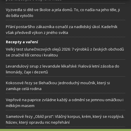
Vyzvedla si dítě ve školce a jela domů. To, co našla na jeho těle, ji
do běla vytočilo
Přání postaršího zákazníka označil za nadlidský úkol. Kadeřník
však předvedl výkon z jiného světa
Recepty a vaření
Velký test slunečnicových olejů 2026: 7 výrobků z českých obchodů
se značně liší cenou i kvalitou
Levandulový sirup z levandule lékařské: Fialová letní zásoba do
limonády, čaje i dezertů
Kokosové řezy se šlehačkou: Jednoduchý moučník, který si
zamiluje celá rodina
Vepřové na paprice zvládne každý a odmění se jemnou omáčkou i
měkkým masem
Sametové řezy „Obliž prst”: Vláčný korpus, krém, který se rozplývá.
Název, který opravdu nic nepřehání