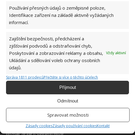
Používání přesných údajů o zeměpisné poloze,
Identifikace zařízení na základě aktivně vyžádaných
informací.
Zajištění bezpečnosti, předcházení a
O WEBU
zjišťování podvodů a odstraňování chyb,
Poskytování a zobrazování reklamy a obsahu,
Vždy aktivní
Sháníte zajímavé tipy jak vylepšit Váš domov? Originální nápady,
Ukládání a sdělování voleb ochrany osobních
aktuální trendy, praktické rady i inspirativní fotografie najdete na
údajů.
stránkách internetového magazínu
Bydlimeutulne.cz
.
Správa 1811 prodejců
Přečtěte si více o těchto účelech
Lidé a svět
Příjmout
Nejčastější důvody, proč listy orchidejí žloutnou: Špatná zálivka,
plíseň i nedostatek živin
Odmítnout
Obával se, že pitbul jeho manželky, ublíží novorozené dceři. To, co
Spravovat možnosti
se stalo, když je nechali samotné v obýváku, nečekal
Zásady cookies
Zásady používání cookies
Kontakt
Kadeřník proměnil bezdomovce Marka: Z výsledku cizí lidé sotva
poznali, že jde o stejného muže