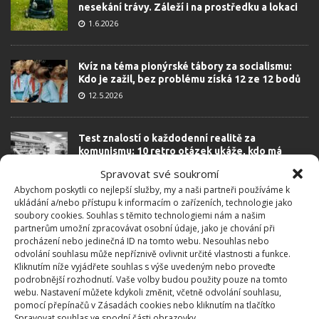
nesekání trávy. Záleží i na prostředku a lokaci
1.6.2026
Kvíz na téma pionýrské tábory za socialismu:
Kdo je zažil, bez problému získá 12 ze 12 bodů
12.5.2026
Test znalostí o každodenní realitě za
komunismu: 10 retro otázek ukáže, kdo má
dobrý přehled
Spravovat své soukromí
23.6.2026
Abychom poskytli co nejlepší služby, my a naši partneři používáme k
ukládání a/nebo přístupu k informacím o zařízeních, technologie jako
soubory cookies. Souhlas s těmito technologiemi nám a našim
Retro kvíz o oblíbených autech v dobách
partnerům umožní zpracovávat osobní údaje, jako je chování při
socialismu: Tehdejší řidiči musí získat 10 z 10
procházení nebo jedinečná ID na tomto webu. Nesouhlas nebo
bodů
odvolání souhlasu může nepříznivě ovlivnit určité vlastnosti a funkce.
6.5.2026
Kliknutím níže vyjádřete souhlas s výše uvedeným nebo proveďte
podrobnější rozhodnutí. Vaše volby budou použity pouze na tomto
webu. Nastavení můžete kdykoli změnit, včetně odvolání souhlasu,
pomocí přepínačů v Zásadách cookies nebo kliknutím na tlačítko
Spravovat souhlas ve spodní části obrazovky.