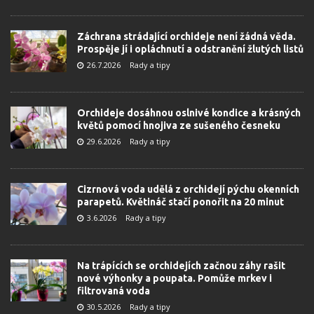
Záchrana strádající orchideje není žádná věda.
Prospěje jí i opláchnutí a odstranění žlutých listů
26.7.2026
Rady a tipy
Orchideje dosáhnou oslnivé kondice a krásných
květů pomocí hnojiva ze sušeného česneku
29.6.2026
Rady a tipy
Cizrnová voda udělá z orchidejí pýchu okenních
parapetů. Květináč stačí ponořit na 20 minut
3.6.2026
Rady a tipy
Na trápících se orchidejích začnou záhy rašit
nové výhonky a poupata. Pomůže mrkev i
filtrovaná voda
30.5.2026
Rady a tipy