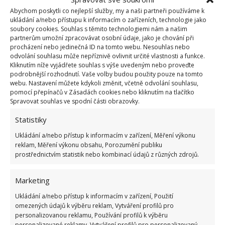
16.4.2026
Rady a tipy
Abychom poskytli co nejlepší služby, my a naši partneři používáme k
ukládání a/nebo přístupu k informacím o zařízeních, technologie jako
soubory cookies. Souhlas s těmito technologiemi nám a našim
partnerům umožní zpracovávat osobní údaje, jako je chování při
Zázvorový lék pro nemocnou orchidej. Rostlina
procházení nebo jedinečná ID na tomto webu. Nesouhlas nebo
zanedlouho opět potěší novými květy
odvolání souhlasu může nepříznivě ovlivnit určité vlastnosti a funkce.
14.4.2026
Rady a tipy
Kliknutím níže vyjádřete souhlas s výše uvedeným nebo proveďte
podrobnější rozhodnutí. Vaše volby budou použity pouze na tomto
webu. Nastavení můžete kdykoli změnit, včetně odvolání souhlasu,
pomocí přepínačů v Zásadách cookies nebo kliknutím na tlačítko
Spravovat souhlas ve spodní části obrazovky.
1
2
…
7
»
Statistiky
Ukládání a/nebo přístup k informacím v zařízení, Měření výkonu
reklam, Měření výkonu obsahu, Porozumění publiku
prostřednictvím statistik nebo kombinací údajů z různých zdrojů.
Marketing
Ukládání a/nebo přístup k informacím v zařízení, Použití
OBLÍBENÉ ČLÁNKY
omezených údajů k výběru reklam, Vytváření profilů pro
personalizovanou reklamu, Používání profilů k výběru
Pokuta až 10 000 Kč hrozí za nesprávné sekání i
personalizované reklamy, Vytváření profilů pro personalizovaný