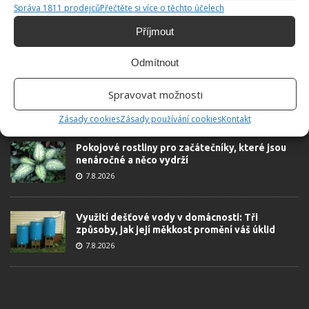
Správa 1811 prodejců
Přečtěte si více o těchto účelech
Příjmout
ŽHAVÉ NOVINKY
Odmítnout
Tyto rostliny odpuzují klíšťata. Ujistěte se, že je
máte na zahrádce
Spravovat možnosti
7.8.2026
Zásady cookies
Zásady používání cookies
Kontakt
Pokojové rostliny pro začátečníky, které jsou
nenáročné a něco vydrží
7.8.2026
Využití dešťové vody v domácnosti: Tři
způsoby, jak její měkkost promění váš úklid
7.8.2026