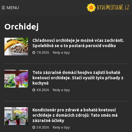
☰ MENU
Orchidej
Chřadnoucí orchideje je možné včas zachránit.
Spolehlivě se o to postará peroxid vodíku
7.8.2026
Rady a tipy
Toto zázračné domácí hnojivo zajistí bohatě
kvetoucí orchideje. Stačí využít tyto přísady z
kuchyně
4.8.2026
Rady a tipy
Kondicionér pro zdravé a bohatě kvetoucí
orchideje z domácích zdrojů: Tato směs má
zázračné účinky
3.8.2026
Rady a tipy