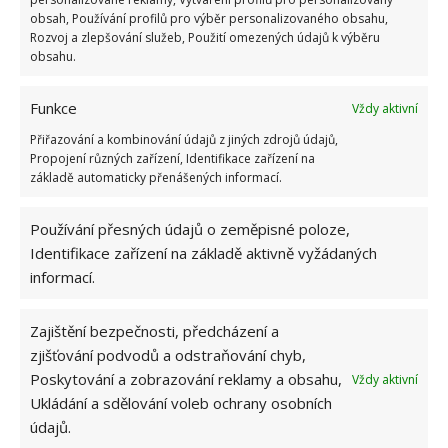
nesekání trávy. Záleží i na prostředku a lokaci
obsah, Používání profilů pro výběr personalizovaného obsahu,
Rozvoj a zlepšování služeb, Použití omezených údajů k výběru
1.6.2026
obsahu.
Kvíz na téma pionýrské tábory za socialismu:
Funkce
Vždy aktivní
Kdo je zažil, bez problému získá 12 ze 12 bodů
Přiřazování a kombinování údajů z jiných zdrojů údajů,
12.5.2026
Propojení různých zařízení, Identifikace zařízení na
základě automaticky přenášených informací.
Test znalostí o každodenní realitě za
komunismu: 10 retro otázek ukáže, kdo má
Používání přesných údajů o zeměpisné poloze,
dobrý přehled
Identifikace zařízení na základě aktivně vyžádaných
23.6.2026
informací.
Retro kvíz o oblíbených autech v dobách
Zajištění bezpečnosti, předcházení a
socialismu: Tehdejší řidiči musí získat 10 z 10
zjišťování podvodů a odstraňování chyb,
bodů
6.5.2026
Poskytování a zobrazování reklamy a obsahu,
Vždy aktivní
Ukládání a sdělování voleb ochrany osobních
údajů.