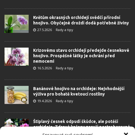
Květům okrasných orchidejí svědčí přírodní
hnojivo. Obyčejné droždí dodá potřebné živiny
27.5.2026
Rady a tipy
Krizovému stavu orchidejí předejde česnekové
hnojivo. Prospěšné látky je ochrání před
nemocemi
16.5.2026
Rady a tipy
Banánové hnojivo na orchideje: Nejvhodnější
výživa pro bohatě kvetoucí rostliny
19.4.2026
Rady a tipy
Štiplavý česnek odpudí škůdce, ale potěší
orchideje. Zdravé kořeny zaručí pestrobarevné
květy
Spravovat své soukromí