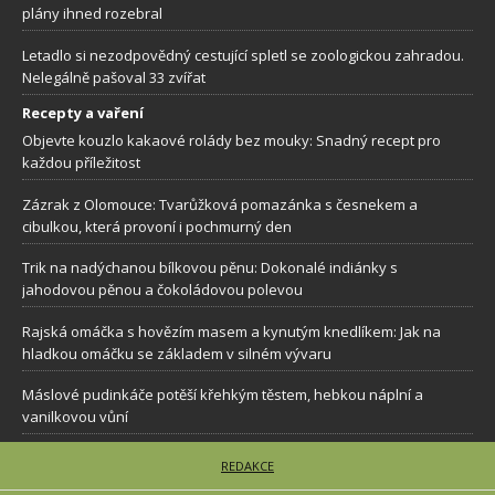
plány ihned rozebral
Letadlo si nezodpovědný cestující spletl se zoologickou zahradou.
Nelegálně pašoval 33 zvířat
Recepty a vaření
Objevte kouzlo kakaové rolády bez mouky: Snadný recept pro
každou příležitost
Zázrak z Olomouce: Tvarůžková pomazánka s česnekem a
cibulkou, která provoní i pochmurný den
Trik na nadýchanou bílkovou pěnu: Dokonalé indiánky s
jahodovou pěnou a čokoládovou polevou
Rajská omáčka s hovězím masem a kynutým knedlíkem: Jak na
hladkou omáčku se základem v silném vývaru
Máslové pudinkáče potěší křehkým těstem, hebkou náplní a
vanilkovou vůní
REDAKCE