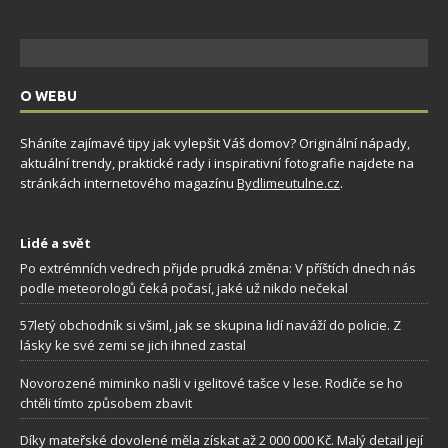
O WEBU
Sháníte zajímavé tipy jak vylepšit Váš domov? Originální nápady,
aktuální trendy, praktické rady i inspirativní fotografie najdete na
stránkách internetového magazínu
Bydlimeutulne.cz
.
Lidé a svět
Po extrémních vedrech přijde prudká změna: V příštích dnech nás
podle meteorologů čeká počasí, jaké už nikdo nečekal
57letý obchodník si všiml, jak se skupina lidí naváží do policie. Z
lásky ke své zemi se jich ihned zastal
Novorozené miminko našli v igelitové tašce v lese. Rodiče se ho
chtěli tímto způsobem zbavit
Díky mateřské dovolené měla získat až 2 000 000 Kč. Malý detail její