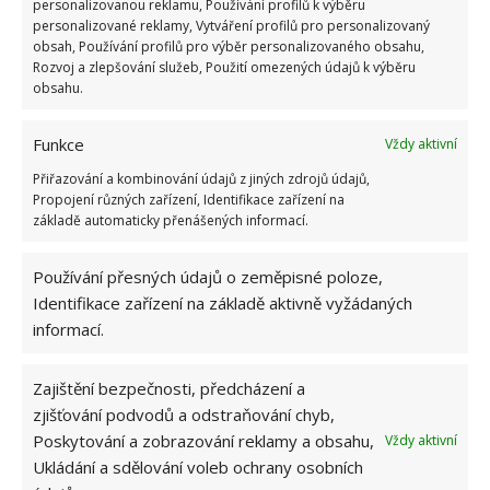
personalizovanou reklamu, Používání profilů k výběru
personalizované reklamy, Vytváření profilů pro personalizovaný
obsah, Používání profilů pro výběr personalizovaného obsahu,
Rozvoj a zlepšování služeb, Použití omezených údajů k výběru
ŽHAVÉ NOVINKY
obsahu.
Test znalostí o životě v dobách socialismu: 10
Funkce
otázek odhalí, kdo má minulý režim stále v živé
Vždy aktivní
paměti
Přiřazování a kombinování údajů z jiných zdrojů údajů,
7.8.2026
Propojení různých zařízení, Identifikace zařízení na
základě automaticky přenášených informací.
Retro kvíz na téma jak vypadala doprava a
silnice za socialismu: Pamětníci získají 10/10
Používání přesných údajů o zeměpisné poloze,
bodů
Identifikace zařízení na základě aktivně vyžádaných
7.8.2026
informací.
Profesionální zahradnice vytvořila přehled
Zajištění bezpečnosti, předcházení a
nejnebezpečnějších škůdců rostlin a postupy,
zjišťování podvodů a odstraňování chyb,
jak se jich rychle zbavit
Poskytování a zobrazování reklamy a obsahu,
Vždy aktivní
6.8.2026
Ukládání a sdělování voleb ochrany osobních