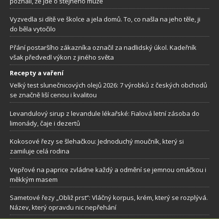
poznali, že jde o stejného muže
Vyzvedla si dítě ve školce a jela domů. To, co našla na jeho těle, ji
do běla vytočilo
Přání postaršího zákazníka označil za nadlidský úkol. Kadeřník
však předvedl výkon z jiného světa
Recepty a vaření
Velký test slunečnicových olejů 2026: 7 výrobků z českých obchodů
se značně liší cenou i kvalitou
Levandulový sirup z levandule lékařské: Fialová letní zásoba do
limonády, čaje i dezertů
Kokosové řezy se šlehačkou: Jednoduchý moučník, který si
zamiluje celá rodina
Vepřové na paprice zvládne každý a odmění se jemnou omáčkou i
měkkým masem
Sametové řezy „Obliž prst”: Vláčný korpus, krém, který se rozplývá.
Název, který opravdu nic nepřehání