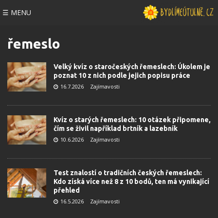
☰ MENU
řemeslo
Velký kvíz o staročeských řemeslech: Úkolem je
poznat 10 z nich podle jejich popisu práce
16.7.2026
Zajímavosti
Kvíz o starých řemeslech: 10 otázek připomene,
čím se živil například brtník a lazebník
10.6.2026
Zajímavosti
Test znalostí o tradičních českých řemeslech:
Kdo získá více než 8 z 10 bodů, ten má vynikající
přehled
16.5.2026
Zajímavosti