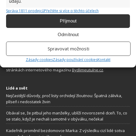
údajů.
Správa 1811 prodejců
Přečtěte si více o těchto účelech
Příjmout
Odmítnout
O WEBU
Spravovat možnosti
Sháníte zajímavé tipy jak vylepšit Váš domov? Originální nápady,
Zásady cookies
Zásady používání cookies
Kontakt
aktuální trendy, praktické rady i inspirativní fotografie najdete na
stránkách internetového magazínu
Bydlimeutulne.cz
.
Lidé a svět
Nejčastější důvody, proč listy orchidejí žloutnou: Špatná zálivka,
plíseň i nedostatek živin
Obával se, že pitbul jeho manželky, ublíží novorozené dceři. To, co
se stalo, když je nechali samotné v obýváku, nečekal
Kadeřník proměnil bezdomovce Marka: Z výsledku cizí lidé sotva