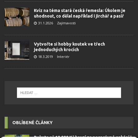
Kvíz na téma stará česká řemesla: Úkolem je
uhodnout, co dělal například i jirchář a pasíř
31.1.2026
Zajímavosti
Vytvořte si hobby koutek ve třech
jednoduchých krocích
18.3.2019
Interiér
OBLÍBENÉ ČLÁNKY
Pokuta až 10 000 Kč hrozí za nesprávné sekání i