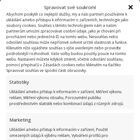
nesekání trávy. Záleží i na prostředku a lokaci
Spravovat své soukromí
1.6.2026
Abychom poskytli co nejlepší služby, my a naši partneři používáme k
ukládání a/nebo přístupu k informacím o zařízeních, technologie jako
soubory cookies. Souhlas s těmito technologiemi nám a našim
partnerům umožní zpracovávat osobní údaje, jako je chování při
Kvíz na téma pionýrské tábory za socialismu:
procházení nebo jedinečná ID na tomto webu. Nesouhlas nebo
Kdo je zažil, bez problému získá 12 ze 12 bodů
odvolání souhlasu může nepříznivě ovlivnit určité vlastnosti a funkce.
12.5.2026
Kliknutím níže vyjádřete souhlas s výše uvedeným nebo proveďte
podrobnější rozhodnutí. Vaše volby budou použity pouze na tomto
webu. Nastavení můžete kdykoli změnit, včetně odvolání souhlasu,
Test znalostí o každodenní realitě za
pomocí přepínačů v Zásadách cookies nebo kliknutím na tlačítko
komunismu: 10 retro otázek ukáže, kdo má
Spravovat souhlas ve spodní části obrazovky.
dobrý přehled
23.6.2026
Statistiky
Ukládání a/nebo přístup k informacím v zařízení, Měření výkonu
reklam, Měření výkonu obsahu, Porozumění publiku
Retro kvíz o oblíbených autech v dobách
prostřednictvím statistik nebo kombinací údajů z různých zdrojů.
socialismu: Tehdejší řidiči musí získat 10 z 10
bodů
6.5.2026
Marketing
Ukládání a/nebo přístup k informacím v zařízení, Použití
omezených údajů k výběru reklam, Vytváření profilů pro