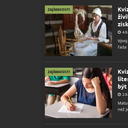
Kví
ZAJÍMAVOSTI
živ
zís
4.8
Vývoj
řada 
Kví
ZAJÍMAVOSTI
lit
být
2.8
Matur
než j