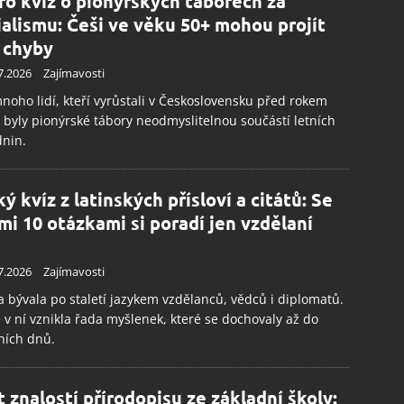
ro kvíz o pionýrských táborech za
ialismu: Češi ve věku 50+ mohou projít
 chyby
7.2026
Zajímavosti
noho lidí, kteří vyrůstali v Československu před rokem
 byly pionýrské tábory neodmyslitelnou součástí letních
dnin.
ý kvíz z latinských přísloví a citátů: Se
mi 10 otázkami si poradí jen vzdělaní
7.2026
Zajímavosti
a bývala po staletí jazykem vzdělanců, vědců i diplomatů.
 v ní vznikla řada myšlenek, které se dochovaly až do
ních dnů.
t znalostí přírodopisu ze základní školy: