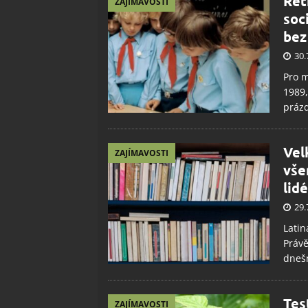
Ret
ZAJÍMAVOSTI
soc
bez
30.
Pro m
1989,
práz
Velk
ZAJÍMAVOSTI
vše
lidé
29.
Latin
Právě
dneš
Tes
ZAJÍMAVOSTI