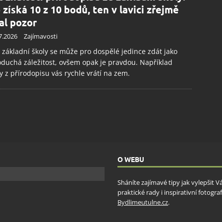
 získá 10 z 10 bodů, ten v lavici zřejmě
al pozor
7.2026
Zajímavosti
 základní školy se může pro dospělé jedince zdát jako
duchá záležitost, ovšem opak je pravdou. Například
y z přírodopisu vás rychle vrátí na zem.
O WEBU
Sháníte zajímavé tipy jak vylepšit 
praktické rady i inspirativní fotog
Bydlimeutulne.cz
.