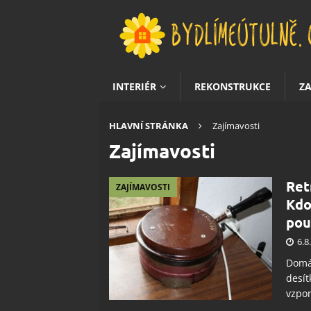
INTERIÉR
REKONSTRUKCE
Z
HLAVNÍ STRÁNKA
Zajímavosti
Zajímavosti
Ret
ZAJÍMAVOSTI
Kdo
pou
6.8
Domác
desít
vzpo