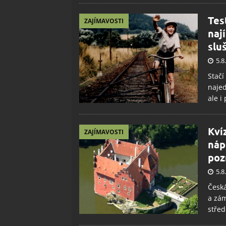
Tes
ZAJÍMAVOSTI
naj
slu
5.8
Stačí
najed
ale i
Kví
ZAJÍMAVOSTI
náp
poz
5.8
Česká
a zám
střed