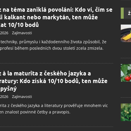
z na téma zaniklá povolání: Kdo ví, čím se
Ž
ili kalkant nebo markytán, ten může
kat 10/10 bodů
.2026
Zajímavosti
 techniky, průmyslu i každodenního života způsobil, že
profesí během posledních dvou století zcela zmizela.
z à la maturita z českého jazyka a
eratury: Kdo získá 10/10 bodů, ten může
 pyšný
.2026
Zajímavosti
ita z českého jazyka a literatury prověřuje mnohem víc
en znalost povinné četby a pravopis.