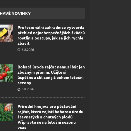
HAVÉ NOVINKY
Profesionální zahradnice vytvořila
přehled nejnebezpečnějších škůdců
rostlin a postupy, jak se jich rychle
zbavit
6.8.2026
Bohatá úroda rajčat nemusí být jen
zbožným přáním. Užijte si
úspěšnou sklizeň již během letošní
sezony
6.8.2026
Přírodní hnojiva pro pěstování
rajčat, která zajistí bohatou úrodu
šťavnatých a chutných plodů.
Připravte se na letošní sezonu
včas