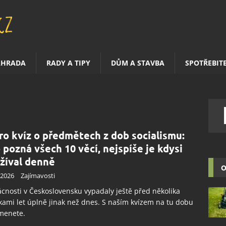
AHRADA
RADY A TIPY
DŮM A STAVBA
SPOTŘEBIT
ro kvíz o předmětech z dob socialismu:
 pozná všech 10 věcí, nejspíše je kdysi
žíval denně
O
.2026
Zajímavosti
nosti v Československu vypadaly ještě před několika
kami let úplně jinak než dnes. S naším kvízem na tu dobu
menete.