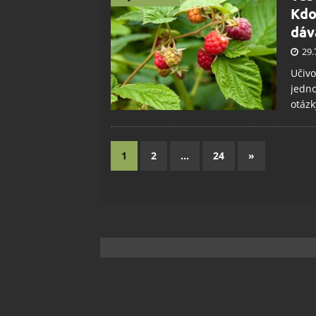
Kdo
dáv
29.
Učivo
jedno
otázk
1
2
…
24
»