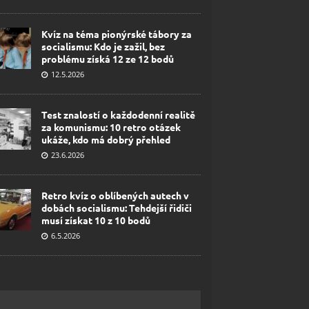
Kvíz na téma pionýrské tábory za
socialismu: Kdo je zažil, bez
problému získá 12 ze 12 bodů
12.5.2026
Test znalostí o každodenní realitě
za komunismu: 10 retro otázek
ukáže, kdo má dobrý přehled
23.6.2026
Retro kvíz o oblíbených autech v
dobách socialismu: Tehdejší řidiči
musí získat 10 z 10 bodů
6.5.2026