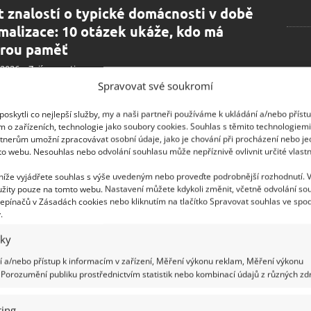
t znalostí o typické domácnosti v době
malizace: 10 otázek ukáže, kdo má
rou paměť
.2026
Zajímavosti
Spravovat své soukromí
yrůstal v Československu během 70. a 80. let,
ěpodobně si vybaví podobně zařízené byty. A právě na
oskytli co nejlepší služby, my a naši partneři používáme k ukládání a/nebo příst
h vybavení se zaměřuje tento kvíz.
m o zařízeních, technologie jako soubory cookies. Souhlas s těmito technologiem
tnerům umožní zpracovávat osobní údaje, jako je chování při procházení nebo j
to webu. Nesouhlas nebo odvolání souhlasu může nepříznivě ovlivnit určité vlastn
ro kvíz na téma život a práce za
 níže vyjádřete souhlas s výše uvedeným nebo proveďte podrobnější rozhodnutí. 
ialismu: Starší generace mohou projít s
žity pouze na tomto webu. Nastavení můžete kdykoli změnit, včetně odvolání so
ým skóre
epínačů v Zásadách cookies nebo kliknutím na tlačítko Spravovat souhlas ve spod
.
.2026
Zajímavosti
iky
vní život za socialismu se od dnešního výrazně lišil.
tnání bylo nejen zdrojem obživy, ale také zákonnou
 a/nebo přístup k informacím v zařízení, Měření výkonu reklam, Měření výkonu
ností.
Porozumění publiku prostřednictvím statistik nebo kombinací údajů z různých zdr
ing