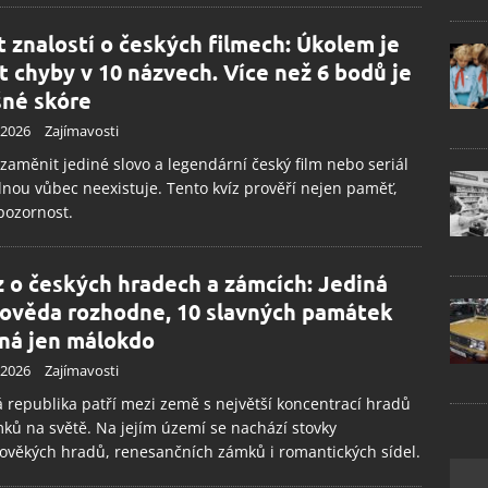
t znalostí o českých filmech: Úkolem je
ít chyby v 10 názvech. Více než 6 bodů je
šné skóre
.2026
Zajímavosti
 zaměnit jediné slovo a legendární český film nebo seriál
nou vůbec neexistuje. Tento kvíz prověří nejen paměť,
 pozornost.
z o českých hradech a zámcích: Jediná
ověda rozhodne, 10 slavných památek
ná jen málokdo
.2026
Zajímavosti
 republika patří mezi země s největší koncentrací hradů
ků na světě. Na jejím území se nachází stovky
ověkých hradů, renesančních zámků i romantických sídel.