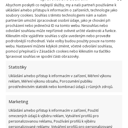
Abychom poskytli co nejlepší služby, my a naši partneři používáme k
ukládání a/nebo přístupu k informacím o zařízeních, technologie jako
Kvíz na téma pionýrské tábory za socialismu:
soubory cookies. Souhlas s těmito technologiemi nám a našim
Kdo je zažil, bez problému získá 12 ze 12 bodů
partnerům umožní zpracovávat osobní údaje, jako je chování při
12.5.2026
procházení nebo jedinečná ID na tomto webu. Nesouhlas nebo
odvolání souhlasu může nepříznivě ovlivnit určité vlastnosti a funkce.
Kliknutím níže vyjádřete souhlas s výše uvedeným nebo proveďte
podrobnější rozhodnutí. Vaše volby budou použity pouze na tomto
Test znalostí o každodenní realitě za
webu. Nastavení můžete kdykoli změnit, včetně odvolání souhlasu,
komunismu: 10 retro otázek ukáže, kdo má
pomocí přepínačů v Zásadách cookies nebo kliknutím na tlačítko
dobrý přehled
Spravovat souhlas ve spodní části obrazovky.
23.6.2026
Statistiky
Retro kvíz o oblíbených autech v dobách
Ukládání a/nebo přístup k informacím v zařízení, Měření výkonu
socialismu: Tehdejší řidiči musí získat 10 z 10
reklam, Měření výkonu obsahu, Porozumění publiku
bodů
prostřednictvím statistik nebo kombinací údajů z různých zdrojů.
6.5.2026
Marketing
Ukládání a/nebo přístup k informacím v zařízení, Použití
omezených údajů k výběru reklam, Vytváření profilů pro
personalizovanou reklamu, Používání profilů k výběru
personalizované reklamy, Vytváření profilů pro personalizovaný