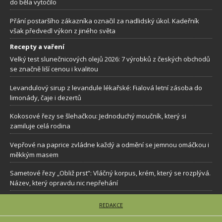
do běla vytočilo
Přání postaršího zákazníka označil za nadlidský úkol. Kadeřník
však předvedl výkon z jiného světa
Recepty a vaření
Velký test slunečnicových olejů 2026: 7 výrobků z českých obchodů
se značně liší cenou i kvalitou
Levandulový sirup z levandule lékařské: Fialová letní zásoba do
limonády, čaje i dezertů
Kokosové řezy se šlehačkou: Jednoduchý moučník, který si
zamiluje celá rodina
Vepřové na paprice zvládne každý a odmění se jemnou omáčkou i
měkkým masem
Sametové řezy „Obliž prst”: Vláčný korpus, krém, který se rozplývá.
Název, který opravdu nic nepřehání
REDAKCE