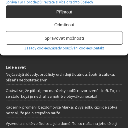
Správa 1811 prodejců
Přečtěte si více o těchto účelech
Příjmout
Odmítnout
O WEBU
Spravovat možnosti
Sháníte zajímavé tipy jak vylepšit Váš domov? Originální nápady,
aktuální trendy, praktické rady i inspirativní fotografie najdete na
Zásady cookies
Zásady používání cookies
Kontakt
stránkách internetového magazínu
Bydlimeutulne.cz
.
Lidé a svět
Nejčastější důvody, proč listy orchidejí žloutnou: Špatná zálivka,
plíseň i nedostatek živin
Obával se, že pitbul jeho manželky, ublíží novorozené dceři. To, co
se stalo, když je nechali samotné v obýváku, nečekal
Kadeřník proměnil bezdomovce Marka: Z výsledku cizí lidé sotva
poznali, že jde o stejného muže
Vyzvedla si dítě ve školce a jela domů. To, co našla na jeho těle, ji