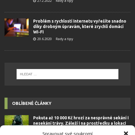
27.2.2022
Rady a tipy
Problém s rychlostí internetu vyřešíte snadno
díky drobným úpravám, které zrychlí domácí
Wi-Fi
20.6.2020
Rady a tipy
OBLÍBENÉ ČLÁNKY
Pokuta až 10 000 Kč hrozí za nesprávné sekání i
nesekání trávy. Záleží i na prostředku a lokaci
1.6.2026
Spravovat své soukromí