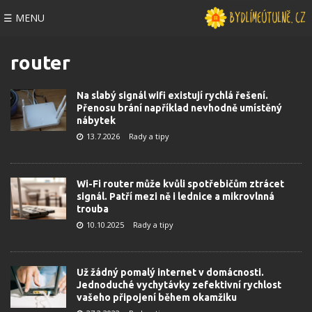
☰ MENU
router
Na slabý signál wifi existují rychlá řešení.
Přenosu brání například nevhodně umístěný
nábytek
13.7.2026
Rady a tipy
Wi-Fi router může kvůli spotřebičům ztrácet
signál. Patří mezi ně i lednice a mikrovlnná
trouba
10.10.2025
Rady a tipy
Už žádný pomalý internet v domácnosti.
Jednoduché vychytávky zefektivní rychlost
vašeho připojení během okamžiku