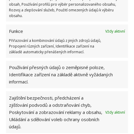
ŽHAVÉ NOVINKY
obsah, Používání profilů pro výběr personalizovaného obsahu,
Rozvoj a zlepšování služeb, Použití omezených údajů k výběru
obsahu.
Test znalostí o životě v dobách socialismu: 10
otázek odhalí, kdo má minulý režim stále v živé
paměti
Funkce
Vždy aktivní
7.8.2026
Přiřazování a kombinování údajů z jiných zdrojů údajů,
Propojení různých zařízení, Identifikace zařízení na
základě automaticky přenášených informací.
Retro kvíz na téma jak vypadala doprava a
silnice za socialismu: Pamětníci získají 10/10
bodů
Používání přesných údajů o zeměpisné poloze,
7.8.2026
Identifikace zařízení na základě aktivně vyžádaných
informací.
Profesionální zahradnice vytvořila přehled
nejnebezpečnějších škůdců rostlin a postupy,
Zajištění bezpečnosti, předcházení a
jak se jich rychle zbavit
zjišťování podvodů a odstraňování chyb,
6.8.2026
Poskytování a zobrazování reklamy a obsahu,
Vždy aktivní
Ukládání a sdělování voleb ochrany osobních
údajů.