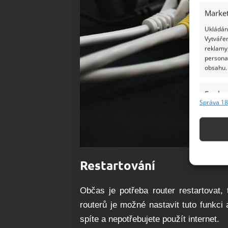
Market
Ukládání
Vytvářen
reklamy,
persona
obsahu.
Funkc
Správa 18
Přiřazov
Identifi
Použív
základ
Restartování
Zajišt
Občas je potřeba router restartovat,
odstra
routerů je možné nastavit tuto funkci
Ukládá
spíte a nepotřebujete použít internet.