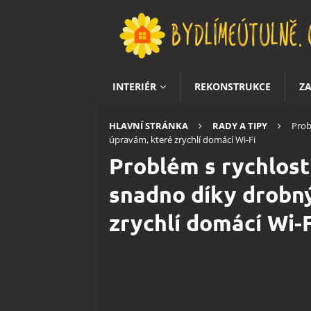
INTERIÉR
REKONSTRUKCE
Z
HLAVNÍ STRÁNKA
RADY A TIPY
Prob
úpravám, které zrychlí domácí Wi-Fi
Problém s rychlost
snadno díky drobn
zrychlí domácí Wi-F