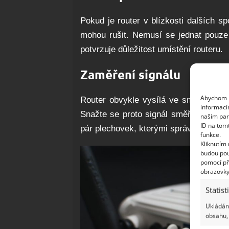
Pokud je router v blízkosti dalších s
mohou rušit. Nemusí se jednat pouze 
potvrzuje důležitost umístění routeru.
Zaměření signálu
Abychom p
Router obvykle vysílá ve směru 360 s
informací
Snažte se proto signál směřovat na t
našim par
ID na tom
pár plechovek, kterými správné odrážen
funkce.
Kliknutím
budou pou
pomocí př
obrazovky
Statist
Ukládání
obsahu, 