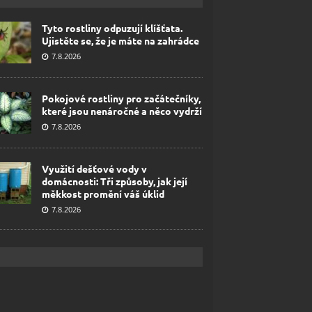
Tyto rostliny odpuzují klíšťata.
Ujistěte se, že je máte na zahrádce
7.8.2026
Pokojové rostliny pro začátečníky,
které jsou nenáročné a něco vydrží
7.8.2026
Využití dešťové vody v
domácnosti: Tři způsoby, jak její
měkkost promění váš úklid
7.8.2026