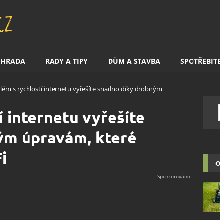
AHRADA
RADY A TIPY
DŮM A STAVBA
SPOTŘEBIT
lém s rychlostí internetu vyřešíte snadno díky drobným
í internetu vyřešíte
ým úpravám, které
i
O