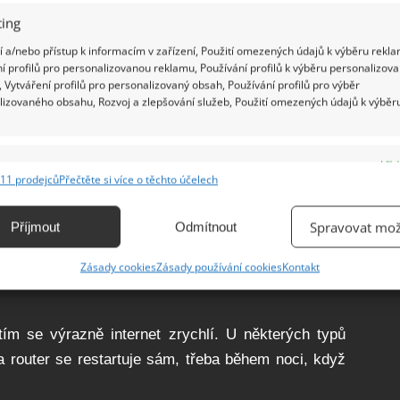
ing
 a/nebo přístup k informacím v zařízení, Použití omezených údajů k výběru rekla
í profilů pro personalizovanou reklamu, Používání profilů k výběru personalizov
 Vytváření profilů pro personalizovaný obsah, Používání profilů pro výběr
lizovaného obsahu, Rozvoj a zlepšování služeb, Použití omezených údajů k výběr
e
Vžd
11 prodejců
Přečtěte si více o těchto účelech
ání a kombinování údajů z jiných zdrojů údajů, Propojení různých zařízení,
kace zařízení na základě automaticky přenášených informací.
Spravovat mož
Příjmout
Odmítnout
ání přesných údajů o zeměpisné poloze, Identifikace zařízení na
Zásady cookies
Zásady používání cookies
Kontakt
ě aktivně vyžádaných informací.
ění bezpečnosti, předcházení a zjišťování podvodů a
 tím se výrazně internet zrychlí. U některých typů
ňování chyb, Poskytování a zobrazování reklamy a obsahu,
Vžd
 a router se restartuje sám, třeba během noci, když
ní a sdělování voleb ochrany osobních údajů.