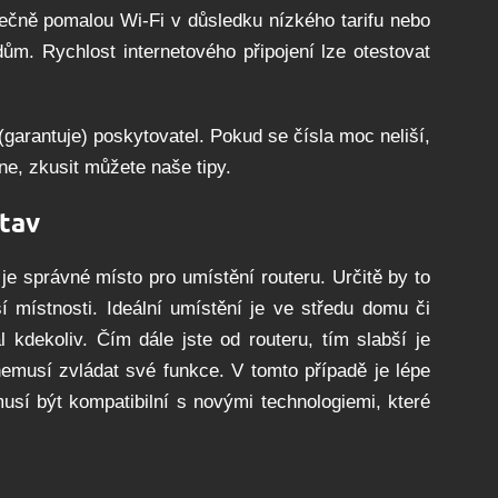
utečně pomalou Wi-Fi v důsledku nízkého tarifu nebo
ům. Rychlost internetového připojení lze otestovat
(garantuje) poskytovatel. Pokud se čísla moc neliší,
ne, zkusit můžete naše tipy.
stav
, je správné místo pro umístění routeru. Určitě by to
í místnosti. Ideální umístění je ve středu domu či
l kdekoliv. Čím dále jste od routeru, tím slabší je
 nemusí zvládat své funkce. V tomto případě je lépe
usí být kompatibilní s novými technologiemi, které