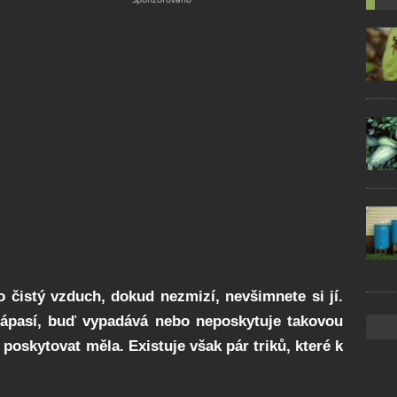
o čistý vzduch, dokud nezmizí, nevšimnete si jí.
 zápasí, buď vypadává nebo neposkytuje takovou
 poskytovat měla. Existuje však pár triků, které k