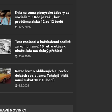
Kvíz na téma pionýrské tábory za
socialismu: Kdo je zažil, bez
problému získá 12 ze 12 bodů
12.5.2026
Test znalostí o každodenní realitě
za komunismu: 10 retro otázek
ukáže, kdo má dobrý přehled
23.6.2026
Retro kvíz o oblíbených autech v
dobách socialismu: Tehdejší řidiči
musí získat 10 z 10 bodů
6.5.2026
HAVÉ NOVINKY