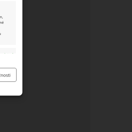
m,
ané
u
y aktivní
nosti
y aktivní