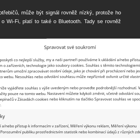
potřebičů, může být signál rovněž nízký, protože ho
o Wi-Fi, platí to také o Bluetooth. Tady se rovněž
Spravovat své soukromí
oskytli co nejlepší služby, my a naši partneři používáme k ukládání a/nebo příst
tupňů, tedy i do stran, které vůbec nepotřebujete.
m o zařízeních, technologie jako soubory cookies. Souhlas s těmito technologiem
u správnou stranu. Pomoci vám může i alobal nebo
tnerům umožní zpracovávat osobní údaje, jako je chování při procházení nebo j
to webu. Nesouhlas nebo odvolání souhlasu může nepříznivě ovlivnit určité vlastn
í signálu zajistíte.
 níže vyjádřete souhlas s výše uvedeným nebo proveďte podrobnější rozhodnutí. 
žity pouze na tomto webu. Nastavení můžete kdykoli změnit, včetně odvolání so
epínačů v Zásadách cookies nebo kliknutím na tlačítko Spravovat souhlas ve spod
.
iky
 a/nebo přístup k informacím v zařízení, Měření výkonu reklam, Měření výkonu
Porozumění publiku prostřednictvím statistik nebo kombinací údajů z různých zdr