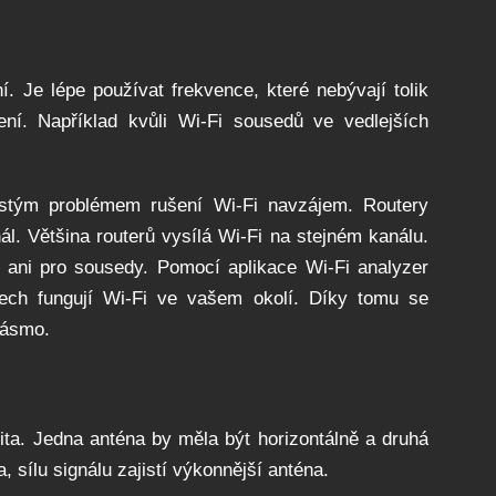
ní. Je lépe používat frekvence, které nebývají tolik
ní. Například kvůli Wi-Fi sousedů ve vedlejších
astým problémem rušení Wi-Fi navzájem. Routery
l. Většina routerů vysílá Wi-Fi na stejném kanálu.
, ani pro sousedy. Pomocí aplikace Wi-Fi analyzer
álech fungují Wi-Fi ve vašem okolí. Díky tomu se
pásmo.
alita. Jedna anténa by měla být horizontálně a druhá
, sílu signálu zajistí výkonnější anténa.