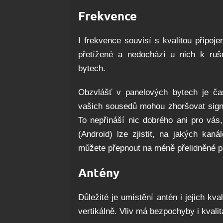
Frekvence
I frekvence souvisí s kvalitou připoje
přetížené a nedochází u nich k ruše
bytech.
Obzvlášť v panelových bytech je č
vašich sousedů mohou zhoršovat signá
To nepřináší nic dobrého ani pro vás
(Android) lze zjistit, na jakých kan
můžete přepnout na méně přelidněné 
Antény
Důležité je umístění antén i jejich kv
vertikálně. Vliv má bezpochyby i kvalita