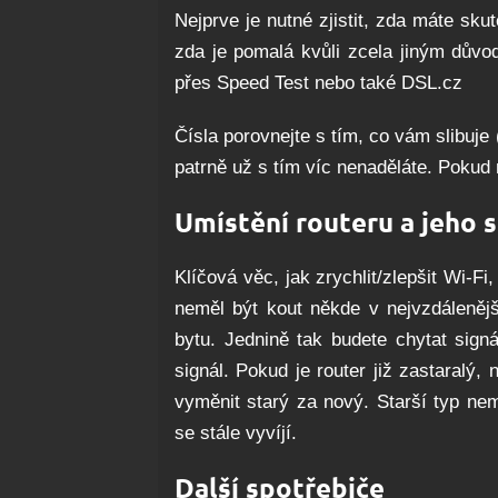
Nejprve je nutné zjistit, zda máte sk
zda je pomalá kvůli zcela jiným důvod
přes Speed Test nebo také DSL.cz
Čísla porovnejte s tím, co vám slibuje 
patrně už s tím víc nenaděláte. Pokud 
Umístění routeru a jeho 
Klíčová věc, jak zrychlit/zlepšit Wi-Fi
neměl být kout někde v nejvzdálenějš
bytu. Jednině tak budete chytat signá
signál. Pokud je router již zastaralý,
vyměnit starý za nový. Starší typ nem
se stále vyvíjí.
Další spotřebiče