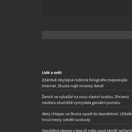
Zajišt
odstra
Ukládá
Lidé a svět
Zdánlivě obyčejná rodinná fotografie znepokojila
internet. Zkuste najít mrazivý detail
Ženich se vykašlal na svou vlastní svatbu. Zhrzená
nevěsta okamžitě vymyslela geniální pomstu
4letý chlapec ve školce upadl do bezvědomí. Učitel
hrozí tresty odnětí svobody
Opuštěná slepice v lese již měla osud téměř sečtený