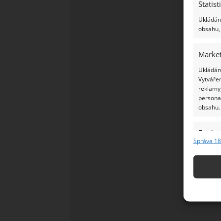
Statist
Ukládání
obsahu, 
Market
Ukládání
Vytvářen
reklamy,
persona
obsahu.
Funkc
Správa 18
Přiřazov
Identifi
Použív
základ