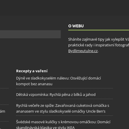
ění bezpečnosti, předcházení a zjišťování podvodů a
ňování chyb, Poskytování a zobrazování reklamy a obsahu,
Vžd
ní a sdělování voleb ochrany osobních údajů.
O WEBU
Sháníte zajímavé tipy jak vylepšit 
praktické rady i inspirativní fotog
Bydlimeutulne.cz
.
Recepty a vaření
Dýně ve sladkokyselém nálevu: Osvěžující domácí
kompot bez ananasu
Dětská vzpomínka: Rychlá pěna z bílků a jahod
Rychlá večeře ze spíže: Zavařovaná cuketová omáčka s
kám
ananasem ve stylu sladkokyselé omáčky Uncle Ben’s
Švédské masové kuličky s krémovou omáčkou: Domácí
.
skandinávská klasika ve stylu IKEA