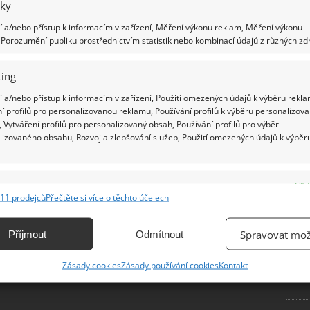
iky
 a/nebo přístup k informacím v zařízení, Měření výkonu reklam, Měření výkonu
Ž
Porozumění publiku prostřednictvím statistik nebo kombinací údajů z různých zdr
ing
 a/nebo přístup k informacím v zařízení, Použití omezených údajů k výběru rekla
í profilů pro personalizovanou reklamu, Používání profilů k výběru personalizov
 Vytváření profilů pro personalizovaný obsah, Používání profilů pro výběr
lizovaného obsahu, Rozvoj a zlepšování služeb, Použití omezených údajů k výběr
e
Vžd
11 prodejců
Přečtěte si více o těchto účelech
ání a kombinování údajů z jiných zdrojů údajů, Propojení různých zařízení,
kace zařízení na základě automaticky přenášených informací.
Spravovat mož
Příjmout
Odmítnout
ání přesných údajů o zeměpisné poloze, Identifikace zařízení na
Zásady cookies
Zásady používání cookies
Kontakt
ě aktivně vyžádaných informací.