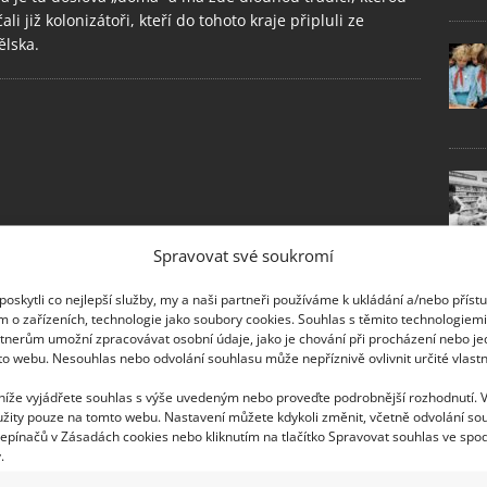
ali již kolonizátoři, kteří do tohoto kraje připluli ze
lska.
Spravovat své soukromí
oskytli co nejlepší služby, my a naši partneři používáme k ukládání a/nebo příst
m o zařízeních, technologie jako soubory cookies. Souhlas s těmito technologiem
tnerům umožní zpracovávat osobní údaje, jako je chování při procházení nebo j
to webu. Nesouhlas nebo odvolání souhlasu může nepříznivě ovlivnit určité vlastn
 níže vyjádřete souhlas s výše uvedeným nebo proveďte podrobnější rozhodnutí. 
žity pouze na tomto webu. Nastavení můžete kdykoli změnit, včetně odvolání so
epínačů v Zásadách cookies nebo kliknutím na tlačítko Spravovat souhlas ve spod
.