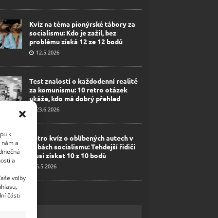
Kvíz na téma pionýrské tábory za
socialismu: Kdo je zažil, bez
problému získá 12 ze 12 bodů
12.5.2026
Test znalostí o každodenní realitě
za komunismu: 10 retro otázek
ukáže, kdo má dobrý přehled
23.6.2026
upu k
Retro kvíz o oblíbených autech v
i nám a
dobách socialismu: Tehdejší řidiči
edinečná
musí získat 10 z 10 bodů
osti a
6.5.2026
Vaše volby
uhlasu,
ní části