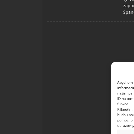
započ
Španě
Abychom p
informací
našim par
ID na tom
funkce.
Kliknutím
budou pou
pomocí př
obrazovky