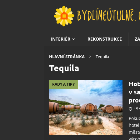
INTERIÉR
REKONSTRUKCE
Z
HLAVNÍ STRÁNKA
Tequila
Tequila
Hot
RADY A TIPY
v s
pro
15.
Pokud
hotel
města
výrob