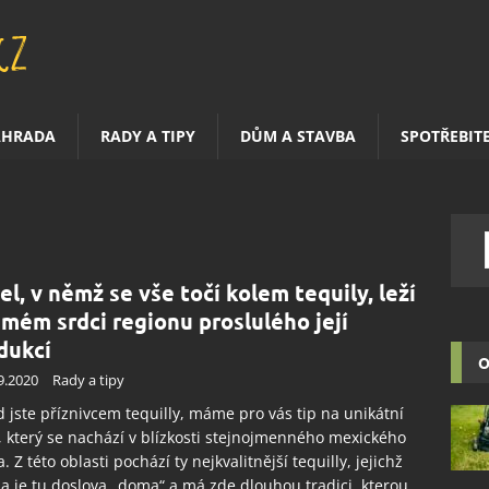
AHRADA
RADY A TIPY
DŮM A STAVBA
SPOTŘEBIT
el, v němž se vše točí kolem tequily, leží
amém srdci regionu proslulého její
dukcí
O
9.2020
Rady a tipy
 jste příznivcem tequilly, máme pro vás tip na unikátní
, který se nachází v blízkosti stejnojmenného mexického
. Z této oblasti pochází ty nejkvalitnější tequilly, jejichž
a je tu doslova „doma“ a má zde dlouhou tradici, kterou