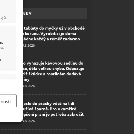
HAVÉ NOVINKY
ojů.
Za tablety do myčky už v obchodě
ani korunu. Vyrobit si je doma
zvládne každý a téměř zadarmo
m,
9.8.2026
ané
u
Kdo vyhazuje kávovou sedlinu do
koše, dělá velkou chybu. Odpuzuje
totiž škůdce a rostlinám dodává
živiny
y aktivní
9.8.2026
nosti
Kapsle do pračky většina lidí
používá špatně. Pro okamžité
zlepšení praní je potřeba zakročit
9.8.2026