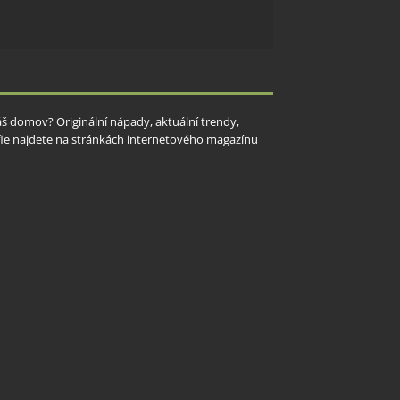
y aktivní
Váš domov? Originální nápady, aktuální trendy,
rafie najdete na stránkách internetového magazínu